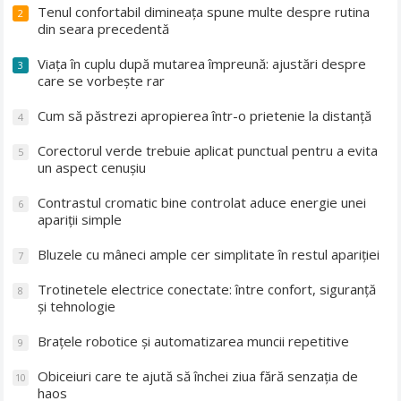
Tenul confortabil dimineața spune multe despre rutina
2
din seara precedentă
Viața în cuplu după mutarea împreună: ajustări despre
3
care se vorbește rar
Cum să păstrezi apropierea într-o prietenie la distanță
4
Corectorul verde trebuie aplicat punctual pentru a evita
5
un aspect cenușiu
Contrastul cromatic bine controlat aduce energie unei
6
apariții simple
Bluzele cu mâneci ample cer simplitate în restul apariției
7
Trotinetele electrice conectate: între confort, siguranță
8
și tehnologie
Brațele robotice și automatizarea muncii repetitive
9
Obiceiuri care te ajută să închei ziua fără senzația de
10
haos