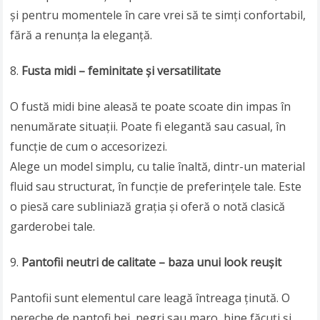
și pentru momentele în care vrei să te simți confortabil,
fără a renunța la eleganță.
Fusta midi – feminitate și versatilitate
O fustă midi bine aleasă te poate scoate din impas în
nenumărate situații. Poate fi elegantă sau casual, în
funcție de cum o accesorizezi.
Alege un model simplu, cu talie înaltă, dintr-un material
fluid sau structurat, în funcție de preferințele tale. Este
o piesă care subliniază grația și oferă o notă clasică
garderobei tale.
Pantofii neutri de calitate – baza unui look reușit
Pantofii sunt elementul care leagă întreaga ținută. O
pereche de pantofi bej, negri sau maro, bine făcuți și