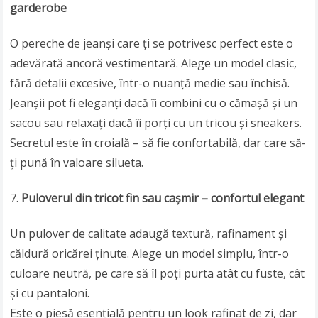
garderobe
O pereche de jeanși care ți se potrivesc perfect este o
adevărată ancoră vestimentară. Alege un model clasic,
fără detalii excesive, într-o nuanță medie sau închisă.
Jeanșii pot fi eleganți dacă îi combini cu o cămașă și un
sacou sau relaxați dacă îi porți cu un tricou și sneakers.
Secretul este în croială – să fie confortabilă, dar care să-
ți pună în valoare silueta.
Puloverul din tricot fin sau cașmir – confortul elegant
Un pulover de calitate adaugă textură, rafinament și
căldură oricărei ținute. Alege un model simplu, într-o
culoare neutră, pe care să îl poți purta atât cu fuste, cât
și cu pantaloni.
Este o piesă esențială pentru un look rafinat de zi, dar