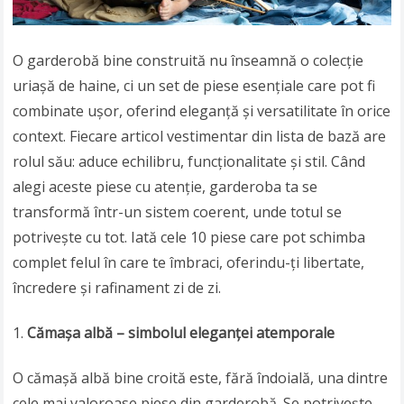
O garderobă bine construită nu înseamnă o colecție
uriașă de haine, ci un set de piese esențiale care pot fi
combinate ușor, oferind eleganță și versatilitate în orice
context. Fiecare articol vestimentar din lista de bază are
rolul său: aduce echilibru, funcționalitate și stil. Când
alegi aceste piese cu atenție, garderoba ta se
transformă într-un sistem coerent, unde totul se
potrivește cu tot. Iată cele 10 piese care pot schimba
complet felul în care te îmbraci, oferindu-ți libertate,
încredere și rafinament zi de zi.
Cămașa albă – simbolul eleganței atemporale
O cămașă albă bine croită este, fără îndoială, una dintre
cele mai valoroase piese din garderobă. Se potrivește