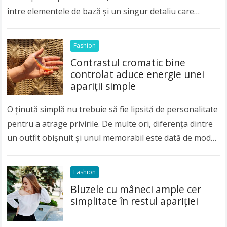
între elementele de bază și un singur detaliu care
atrage privirea. Mulți oameni cred…
Read more
Fashion
Contrastul cromatic bine
controlat aduce energie unei
apariții simple
O ținută simplă nu trebuie să fie lipsită de personalitate
pentru a atrage privirile. De multe ori, diferența dintre
un outfit obișnuit și unul memorabil este dată de modul
în…
Read more
Fashion
Bluzele cu mâneci ample cer
simplitate în restul apariției