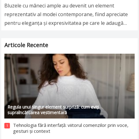
Bluzele cu mâneci ample au devenit un element
reprezentativ al modei contemporane, fiind apreciate
pentru eleganța și expresivitatea pe care le adaugă
unei ținute. Fie că este vorba despre mâneci…
Read more
Articole Recente
Regula unui singur element surpriză: cum eviți
supraîncărcarea vestimentară
Tehnologia fără interfață: viitorul comenzilor prin voce,
1
gesturi și context