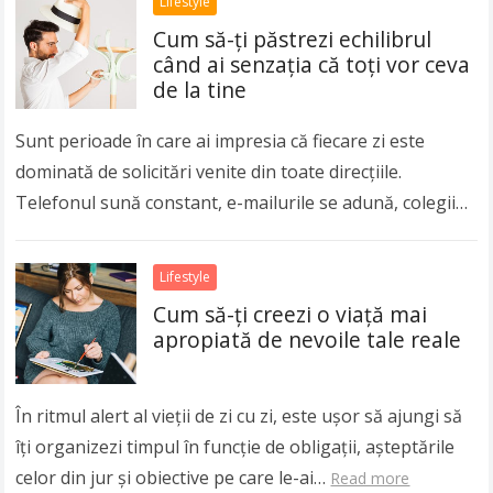
Lifestyle
Cum să-ți păstrezi echilibrul
când ai senzația că toți vor ceva
de la tine
Sunt perioade în care ai impresia că fiecare zi este
dominată de solicitări venite din toate direcțiile.
Telefonul sună constant, e-mailurile se adună, colegii
au nevoie de ajutor, familia are…
Read more
Lifestyle
Cum să-ți creezi o viață mai
apropiată de nevoile tale reale
În ritmul alert al vieții de zi cu zi, este ușor să ajungi să
îți organizezi timpul în funcție de obligații, așteptările
celor din jur și obiective pe care le-ai…
Read more