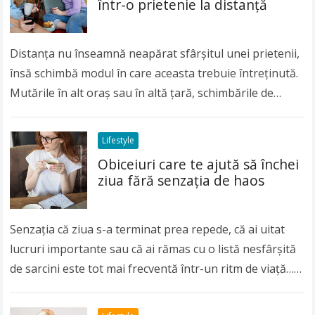
într-o prietenie la distanță
Distanța nu înseamnă neapărat sfârșitul unei prietenii,
însă schimbă modul în care aceasta trebuie întreținută.
Mutările în alt oraș sau în altă țară, schimbările de
carieră sau responsabilitățile tot mai…
Read more
Lifestyle
Obiceiuri care te ajută să închei
ziua fără senzația de haos
Senzația că ziua s-a terminat prea repede, că ai uitat
lucruri importante sau că ai rămas cu o listă nesfârșită
de sarcini este tot mai frecventă într-un ritm de viață…
Read more