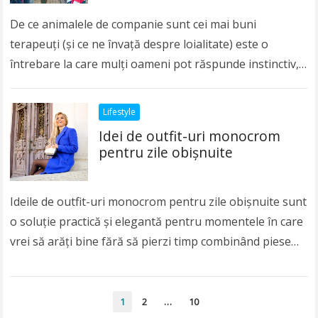
De ce animalele de companie sunt cei mai buni
terapeuți (și ce ne învață despre loialitate) este o
întrebare la care mulți oameni pot răspunde instinctiv,
mai ales după o…
Read more
Lifestyle
Idei de outfit-uri monocrom
pentru zile obișnuite
Ideile de outfit-uri monocrom pentru zile obișnuite sunt
o soluție practică și elegantă pentru momentele în care
vrei să arăți bine fără să pierzi timp combinând piese
complicate. Ținutele într-o…
Read more
Paginație
1
2
…
10
articole