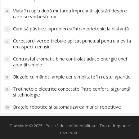
Viața în cuplu după mutarea împreună: ajustări despre
4
care se vorbește rar
Cum să păstrezi apropierea într-o prietenie la distanță
5
Corectorul verde trebuie aplicat punctual pentru a evita
6
un aspect cenușiu
Contrastul cromatic bine controlat aduce energie unei
7
apariții simple
Bluzele cu mâneci ample cer simplitate în restul apariției
8
Trotinetele electrice conectate: între confort, siguranță
9
și tehnologie
Brațele robotice și automatizarea muncii repetitive
10
GodMode
© 2025 -
Politică de confidențialitate
- Toate drepturile
rezervate.