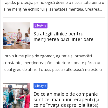
rapide, protecția psihologică devine o necesitate pentru
a ne menține echilibrul și sănătatea mentală. Crearea
unor obiceiuri sănătoase în rutina zilnică poate…
Read
more
Lifestyle
Strategii zilnice pentru
menținerea păcii interioare
Într-o lume plină de zgomot, agitație și provocări
constante, menținerea păcii interioare poate părea un
ideal greu de atins. Totuși, pacea sufletească nu este un
privilegiu rezervat câtorva, ci o…
Read more
Lifestyle
De ce animalele de companie
sunt cei mai buni terapeuți (și
ce ne învață despre loialitate)