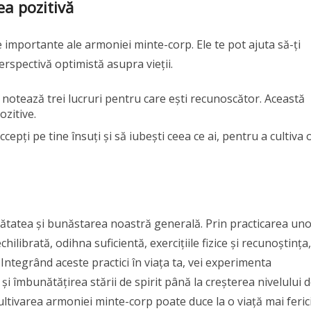
ea pozitivă
 importante ale armoniei minte-corp. Ele te pot ajuta să-ți
perspectivă optimistă asupra vieții.
zi, notează trei lucruri pentru care ești recunoscător. Această
ozitive.
accepți pe tine însuți și să iubești ceea ce ai, pentru a cultiva 
ătatea și bunăstarea noastră generală. Prin practicarea un
ilibrată, odihna suficientă, exercițiile fizice și recunoștința,
 Integrând aceste practici în viața ta, vei experimenta
și îmbunătățirea stării de spirit până la creșterea nivelului 
ultivarea armoniei minte-corp poate duce la o viață mai feric