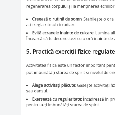
regenerarea corpului și la menținerea echilibr
Creează o rutină de somn
: Stabilește o or
a-ți regla ritmul circadian.
Evită ecranele înainte de culcare
: Lumina al
Încearcă să te deconectezi cu o oră înainte de 
5. Practică exerciții fizice regulate
Activitatea fizică este un factor important pent
pot îmbunătăți starea de spirit și nivelul de en
Alege activități plăcute
: Găsește activități f
sau dansul.
Exersează cu regularitate
: Încadrează în pr
pentru a-ți îmbunătăți starea de spirit.