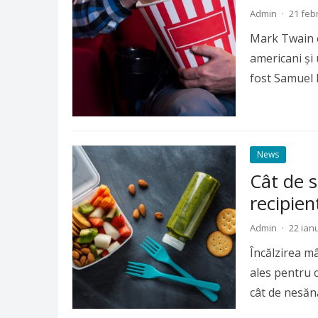
Admin
·
21 feb
Mark Twain e
americani și 
fost Samuel
News
Cât de s
recipien
Admin
·
22 ian
Încălzirea mâ
ales pentru c
cât de nesăn