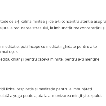
tode de a-ți calma mintea și de a-ți concentra atenția asupr
juta la reducerea stresului, la îmbunătățirea concentrării și 
n meditație, poți începe cu meditații ghidate pentru a te
a mai ușor.
 medita, chiar și pentru câteva minute, pentru a-ți menține
ții fizice, respirație și meditație pentru a îmbunătăți
regulată a yoga poate ajuta la armonizarea minții și corpului.