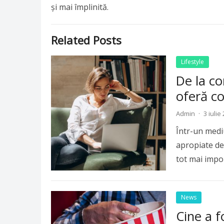
și mai împlinită.
Related Posts
Lifestyle
De la co
oferă co
Admin
·
3 iulie
Într-un mediu 
apropiate de 
tot mai impo
News
Cine a 