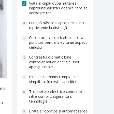
Viața în cuplu după mutarea
3
împreună: ajustări despre care se
vorbește rar
Cum să păstrezi apropierea într-
4
o prietenie la distanță
Corectorul verde trebuie aplicat
5
punctual pentru a evita un aspect
cenușiu
Contrastul cromatic bine
6
controlat aduce energie unei
apariții simple
Bluzele cu mâneci ample cer
7
simplitate în restul apariției
e și
Trotinetele electrice conectate:
8
între confort, siguranță și
tehnologie
ite
Brațele robotice și automatizarea
9