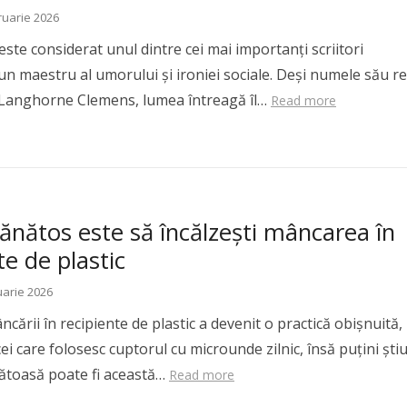
ruarie 2026
ste considerat unul dintre cei mai importanți scriitori
un maestru al umorului și ironiei sociale. Deși numele său re
 Langhorne Clemens, lumea întreagă îl…
Read more
ănătos este să încălzeşti mâncarea în
te de plastic
uarie 2026
ncării în recipiente de plastic a devenit o practică obişnuită,
ei care folosesc cuptorul cu microunde zilnic, însă puţini şti
ătoasă poate fi această…
Read more