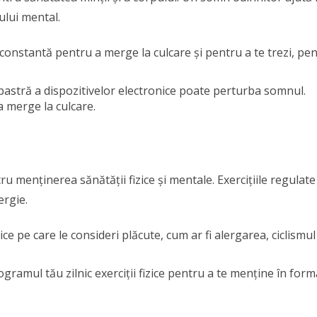
ului mental.
ă constantă pentru a merge la culcare și pentru a te trezi, pe
bastră a dispozitivelor electronice poate perturba somnul.
a merge la culcare.
ru menținerea sănătății fizice și mentale. Exercițiile regulate
ergie.
izice pe care le consideri plăcute, cum ar fi alergarea, ciclismul
ogramul tău zilnic exerciții fizice pentru a te menține în form