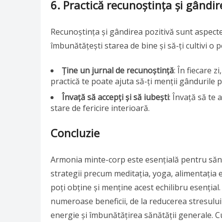
6. Practică recunoștința și gândir
Recunoștința și gândirea pozitivă sunt aspecte
îmbunătățești starea de bine și să-ți cultivi o 
Ține un jurnal de recunoștință
: În fiecare 
practică te poate ajuta să-ți menții gândurile p
Învață să accepți și să iubești
: Învață să te 
stare de fericire interioară.
Concluzie
Armonia minte-corp este esențială pentru săn
strategii precum meditația, yoga, alimentația ech
poți obține și menține acest echilibru esențial.
numeroase beneficii, de la reducerea stresului 
energie și îmbunătățirea sănătății generale. C