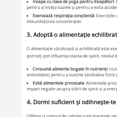
Începe cu clase de yoga pentru începători
:
pentru a învăța bazele și pentru a evita acciden
Exersează respirația conștientă
: Exercițiil
îmbunătățirea concentrației.
3. Adoptă o alimentație echilibra
O alimentație sănătoasă și echilibrată este es
potriviți pot influența starea de spirit, nivelu
Consumă alimente bogate în nutrienți
: Inc
antioxidanți pentru a susține sănătatea fizică 
Evită alimentele procesate
: Alimentele pro
impact negativ asupra stării de spirit și a energ
4. Dormi suficient și odihnește-te
Odihna și somnul de calitate sunt esențiale pe