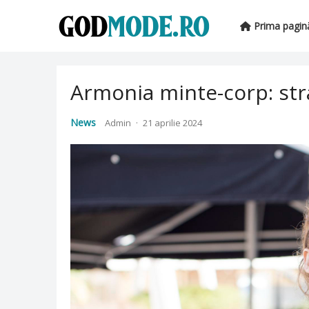
Prima pagin
Armonia minte-corp: stra
News
Admin
·
21 aprilie 2024