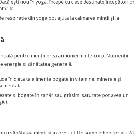
 Dacă ești nou în yoga, începe cu clase destinate începătorilo
tările.
e de respirație din yoga pot ajuta la calmarea minții și la
tă
ențială pentru menținerea armoniei minte-corp. Nutrienții
l de energie și sănătatea generală.
lude în dieta ta alimente bogate în vitamine, minerale și
și mentală.
cesate și bogate în zahăr sau grăsimi saturate pot avea un
iei.
ntru sănătatea minții și a corpului. Un somn odihnitor ajută 