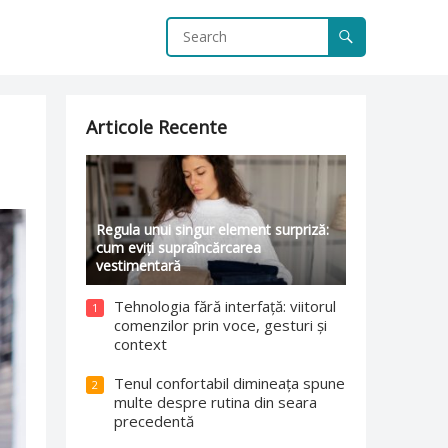
Articole Recente
Regula unui singur element surpriză:
cum eviți supraîncărcarea
vestimentară
Tehnologia fără interfață: viitorul
1
comenzilor prin voce, gesturi și
context
Tenul confortabil dimineața spune
2
multe despre rutina din seara
precedentă