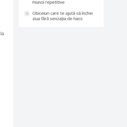
muncii repetitive
Obiceiuri care te ajută să închei
10
ziua fără senzația de haos
a
la