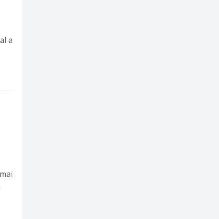
al a
 mai
u