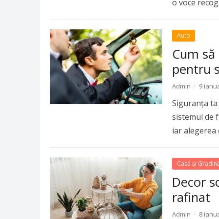
o voce recog
Auto
Cum să 
pentru s
Admin
·
9 ianu
Siguranța ta
sistemul de f
iar alegerea 
Casă și Grădin
Decor sc
rafinat
Admin
·
8 ianu