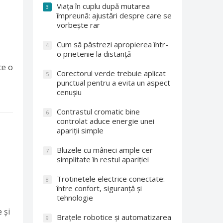
Viața în cuplu după mutarea
3
împreună: ajustări despre care se
vorbește rar
Cum să păstrezi apropierea într-
4
o prietenie la distanță
ce o
Corectorul verde trebuie aplicat
5
punctual pentru a evita un aspect
cenușiu
Contrastul cromatic bine
6
controlat aduce energie unei
apariții simple
Bluzele cu mâneci ample cer
7
simplitate în restul apariției
Trotinetele electrice conectate:
8
între confort, siguranță și
tehnologie
 și
Brațele robotice și automatizarea
9