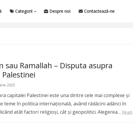
ă
Categorii
Despre noi
Contactează-ne
im sau Ramallah – Disputa asupra
i Palestinei
arie 2025
ra capitalei Palestinei este una dintre cele mai complexe și
 teme în politica internațională, având rădăcini adânci în
licând atât factori religioși, cât și geopolitici. Alegerea…
Read