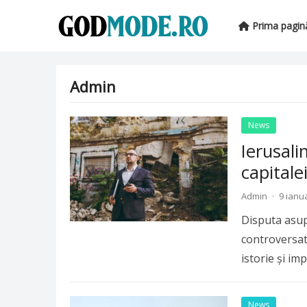
Prima pagin
Admin
News
Ierusal
capitale
Admin
·
9 ianu
Disputa asup
controversate
istorie și imp
more
News