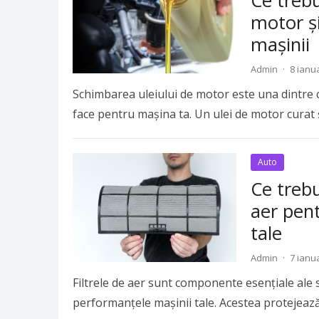
Ce trebu
motor ș
mașinii
Admin
·
8 ianu
Schimbarea uleiului de motor este una dintre c
face pentru mașina ta. Un ulei de motor curat 
Auto
Ce trebu
aer pen
tale
Admin
·
7 ianu
Filtrele de aer sunt componente esențiale ale s
performanțele mașinii tale. Acestea protejeaz