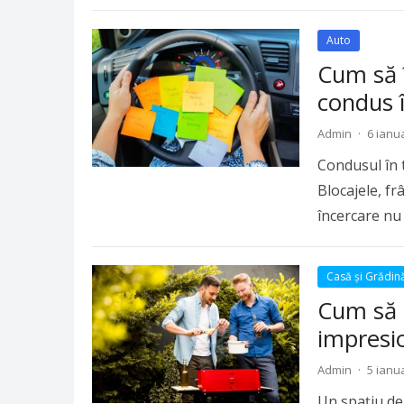
Auto
Cum să 
condus î
Admin
·
6 ianu
Condusul în t
Blocajele, fr
încercare nu 
Casă și Grădin
Cum să 
impresi
Admin
·
5 ianu
Un spațiu de