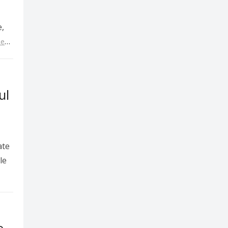
e,
Read
ul
ate
le