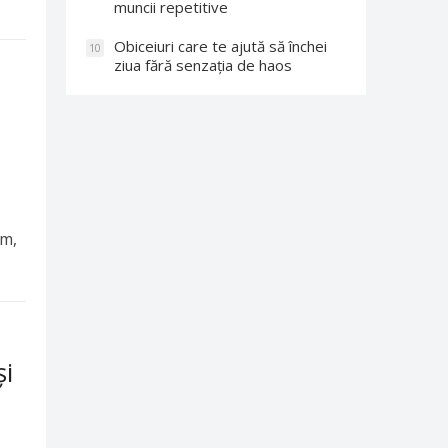
muncii repetitive
Obiceiuri care te ajută să închei
10
ziua fără senzația de haos
em,
și