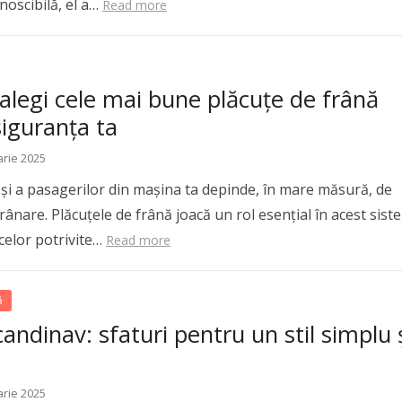
noscibilă, el a…
Read more
alegi cele mai bune plăcuțe de frână
iguranța ta
arie 2025
 și a pasagerilor din mașina ta depinde, în mare măsură, de
rânare. Plăcuțele de frână joacă un rol esențial în acest sist
celor potrivite…
Read more
ă
andinav: sfaturi pentru un stil simplu 
arie 2025