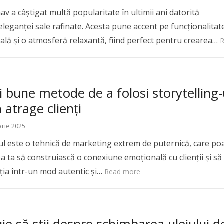
nav a câștigat multă popularitate în ultimii ani datorită
i eleganței sale rafinate. Acesta pune accent pe funcționalitat
ală și o atmosferă relaxantă, fiind perfect pentru crearea…
 bune metode de a folosi storytelling-
 atrage clienți
arie 2025
-ul este o tehnică de marketing extrem de puternică, care po
a ta să construiască o conexiune emoțională cu clienții și să 
ția într-un mod autentic și…
Read more