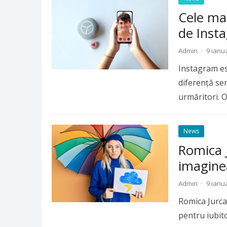
Cele mai
de Inst
Admin
·
9 ianu
Instagram es
diferență sem
urmăritori. 
News
Romica J
imagine
Admin
·
9 ianu
Romica Jurca
pentru iubit