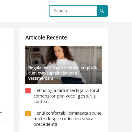
Articole Recente
Regula unui singur element surpriză:
cum eviți supraîncărcarea
vestimentară
Tehnologia fără interfață: viitorul
1
comenzilor prin voce, gesturi și
context
Tenul confortabil dimineața spune
2
multe despre rutina din seara
precedentă