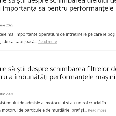
ie să știi despre schimbarea uleiului d
i importanța sa pentru performanțele
arie 2025
ele mai importante operațiuni de întreținere pe care le poți
și de calitate joacă…
Read more
ie să știi despre schimbarea filtrelor d
tru a îmbunătăți performanțele mașini
arie 2025
istemului de admisie al motorului și au un rol crucial în
ă motorul de particulele de murdărie, praf și…
Read more