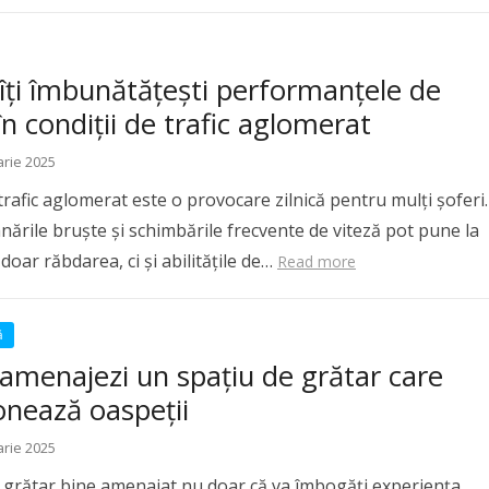
îți îmbunătățești performanțele de
n condiții de trafic aglomerat
arie 2025
rafic aglomerat este o provocare zilnică pentru mulți șoferi.
ânările bruște și schimbările frecvente de viteză pot pune la
doar răbdarea, ci și abilitățile de…
Read more
ă
amenajezi un spațiu de grătar care
onează oaspeții
arie 2025
 grătar bine amenajat nu doar că va îmbogăți experiența