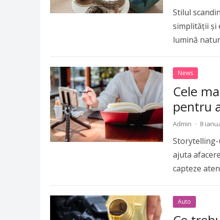
Stilul scandi
simplității ș
lumină natur
more
News
Cele mai
pentru a
Admin
·
8 ianu
Storytelling
ajuta afacere
capteze aten
Auto