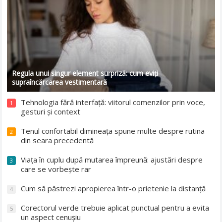
Regula unui singur element surpriză: cum eviți
supraîncărcarea vestimentară
Tehnologia fără interfață: viitorul comenzilor prin voce,
1
gesturi și context
Tenul confortabil dimineața spune multe despre rutina
2
din seara precedentă
Viața în cuplu după mutarea împreună: ajustări despre
3
care se vorbește rar
Cum să păstrezi apropierea într-o prietenie la distanță
4
Corectorul verde trebuie aplicat punctual pentru a evita
5
un aspect cenușiu