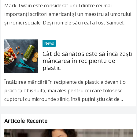
Mark Twain este considerat unul dintre cei mai
importanți scriitori americani și un maestru al umorului
și ironiei sociale. Deși numele său real a fost Samuel
Langhorne Clemens, lumea întreagă îl…
Read more
News
Cât de sănătos este să încălzeşti
mâncarea în recipiente de
plastic
Încălzirea mâncării în recipiente de plastic a devenit o
practică obişnuită, mai ales pentru cei care folosesc
cuptorul cu microunde zilnic, însă puţini ştiu cât de
nesănătoasă poate fi această…
Read more
Articole Recente