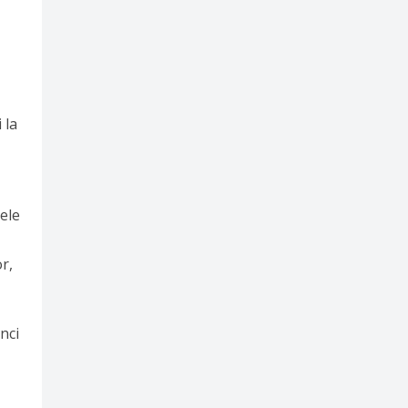
 la
lele
r,
nci
ă