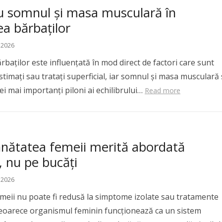
au somnul și masa musculară în
a bărbaților
 2026
baților este influențată în mod direct de factori care sunt
timați sau tratați superficial, iar somnul și masa musculară
cei mai importanți piloni ai echilibrului…
Read more
ănătatea femeii merită abordată
, nu pe bucăți
 2026
meii nu poate fi redusă la simptome izolate sau tratamente
eoarece organismul feminin funcționează ca un sistem