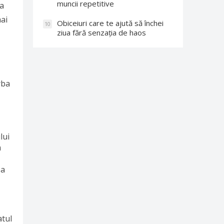
muncii repetitive
ra
mai
Obiceiuri care te ajută să închei
10
ziua fără senzația de haos
rba
lui
m
 a
atul