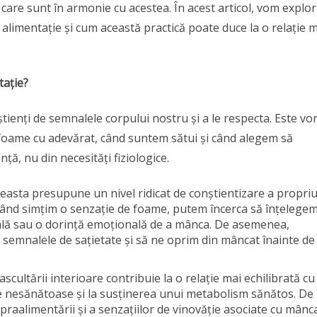
 care sunt în armonie cu acestea. În acest articol, vom explo
e alimentație și cum această practică poate duce la o relație 
tație?
ienți de semnalele corpului nostru și a le respecta. Este vo
foame cu adevărat, când suntem sătui și când alegem să
, nu din necesități fiziologice.
easta presupune un nivel ridicat de conștientizare a propriu
i când simțim o senzație de foame, putem încerca să înțelege
eală sau o dorință emoțională de a mânca. De asemenea,
semnalele de sațietate și să ne oprim din mâncat înainte de
 ascultării interioare contribuie la o relație mai echilibrată cu
e nesănătoase și la susținerea unui metabolism sănătos. De
raalimentării și a senzațiilor de vinovăție asociate cu mânc