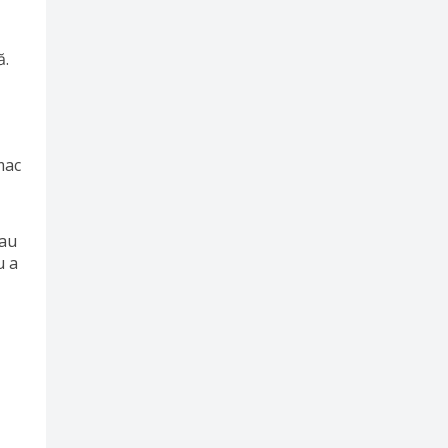
ă.
mac
sau
u a