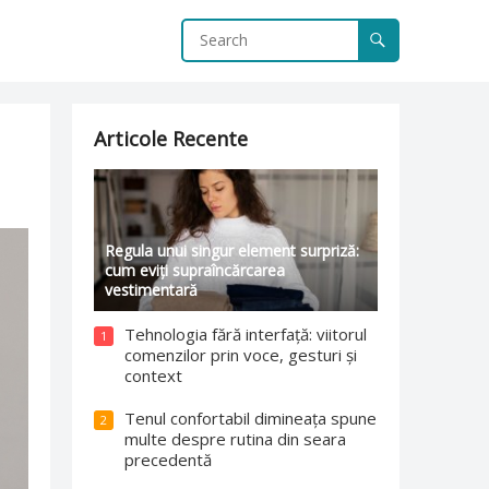
Articole Recente
Regula unui singur element surpriză:
cum eviți supraîncărcarea
vestimentară
Tehnologia fără interfață: viitorul
1
comenzilor prin voce, gesturi și
context
Tenul confortabil dimineața spune
2
multe despre rutina din seara
precedentă