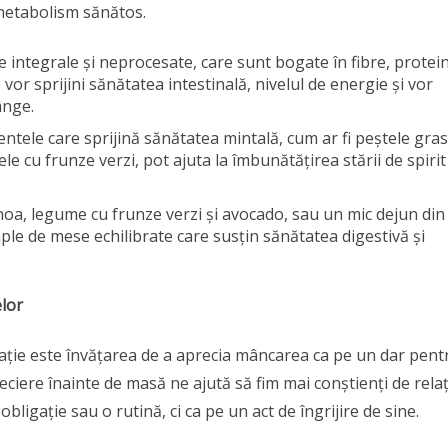
 metabolism sănătos.
e integrale și neprocesate, care sunt bogate în fibre, protei
vor sprijini sănătatea intestinală, nivelul de energie și vor
ânge.
mentele care sprijină sănătatea mintală, cum ar fi peștele gras
e cu frunze verzi, pot ajuta la îmbunătățirea stării de spirit 
inoa, legume cu frunze verzi și avocado, sau un mic dejun din
le de mese echilibrate care susțin sănătatea digestivă și
elor
ntație este învățarea de a aprecia mâncarea ca pe un dar pent
reciere înainte de masă ne ajută să fim mai conștienți de relaț
ligație sau o rutină, ci ca pe un act de îngrijire de sine.