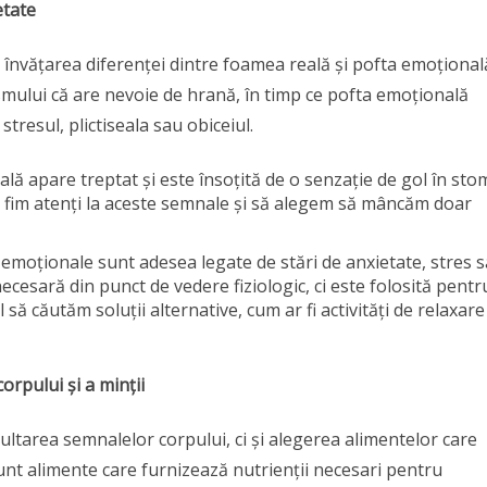
etate
e învățarea diferenței dintre foamea reală și pofta emoțional
mului că are nevoie de hrană, în timp ce pofta emoțională
stresul, plictiseala sau obiceiul.
ă apare treptat și este însoțită de o senzație de gol în sto
să fim atenți la aceste semnale și să alegem să mâncăm doar
emoționale sunt adesea legate de stări de anxietate, stres 
cesară din punct de vedere fiziologic, ci este folosită pentr
il să căutăm soluții alternative, cum ar fi activități de relaxare
orpului și a minții
ltarea semnalelor corpului, ci și alegerea alimentelor care
unt alimente care furnizează nutrienții necesari pentru