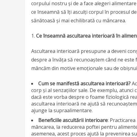
corpului nostru și de a face alegeri alimentare
ce înseamnă să îți asculți corpul în procesul d
sănătoasă și mai echilibrată cu mâncarea.
Ce înseamnă ascultarea interioară în alimen
Ascultarea interioară presupune a deveni conșt
despre a învăța să recunoaștem când ne este 
mâncăm din motive emoționale sau de obișnuință
Cum se manifestă ascultarea interioară?
Ac
corp și al senzațiilor sale. De exemplu, atunc
dacă este vorba despre o foame fiziologică r
ascultarea interioară ne ajută să recunoaștem 
ajunge la supraalimentare.
Beneficiile ascultării interioare
: Practicarea
mâncarea, la reducerea poftei pentru aliment
asemenea, acest proces ajută la prevenirea sup