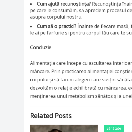
Cum ajută recunoștința?
Recunoștința înai
pe care le consumăm, să apreciem procesul de g
asupra corpului nostru.
Cum să o practici?
Înainte de fiecare masă,
le ai pe farfurie și pentru corpul tău care te sus
Concluzie
Alimentația care începe cu ascultarea interio
mâncare. Prin practicarea alimentației conștien
corpului și să facem alegeri care susțin sănăta
dezvoltăm o relație echilibrată cu mâncarea, e
menținerea unui metabolism sănătos și a unei 
Related Posts
Sănătate