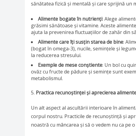
sănătatea fizică și mentală și care sprijină un
Alimente bogate în nutrienți
: Alege aliment
grăsimi sănătoase și vitamine. Aceste alimente 
ajuta la prevenirea fluctuațiilor de zahăr din s
Alimente care îți susțin starea de bine
: Ali
(bogat în omega-3), nucile, semințele și legumel
la reducerea stresului.
Exemple de mese conștiente
: Un bol cu qu
ovăz cu fructe de pădure și semințe sunt exemp
metabolismul.
Practica recunoștinței și aprecierea aliment
Un alt aspect al ascultării interioare în alime
corpul nostru. Practicile de recunoștință și ap
noastră cu mâncarea și să o vedem nu ca pe o ob