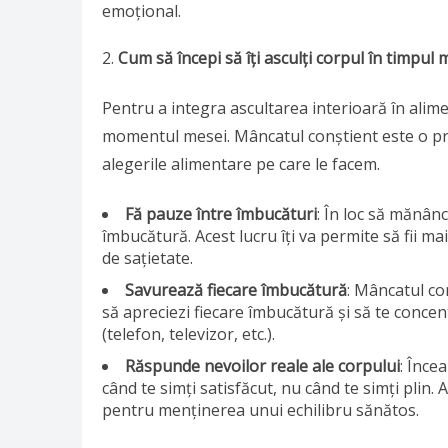
emoțional.
Cum să începi să îți asculți corpul în timpul 
Pentru a integra ascultarea interioară în alimen
momentul mesei. Mâncatul conștient este o prac
alegerile alimentare pe care le facem.
Fă pauze între îmbucături
: În loc să mănânc
îmbucătură. Acest lucru îți va permite să fii m
de sațietate.
Savurează fiecare îmbucătură
: Mâncatul co
să apreciezi fiecare îmbucătură și să te concen
(telefon, televizor, etc.).
Răspunde nevoilor reale ale corpului
: Înce
când te simți satisfăcut, nu când te simți plin.
pentru menținerea unui echilibru sănătos.