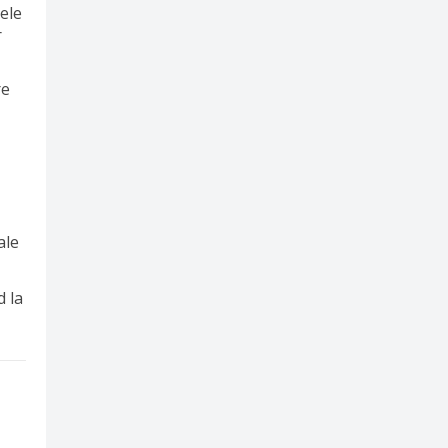
ele
r
re
ale
d la