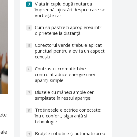
Viața în cuplu după mutarea
3
împreună: ajustări despre care se
vorbește rar
Cum să păstrezi apropierea într-
4
o prietenie la distanță
Corectorul verde trebuie aplicat
5
punctual pentru a evita un aspect
cenușiu
Contrastul cromatic bine
6
controlat aduce energie unei
apariții simple
Bluzele cu mâneci ample cer
7
simplitate în restul apariției
Trotinetele electrice conectate:
8
ețe
între confort, siguranță și
tehnologie
 ale
Brațele robotice și automatizarea
9