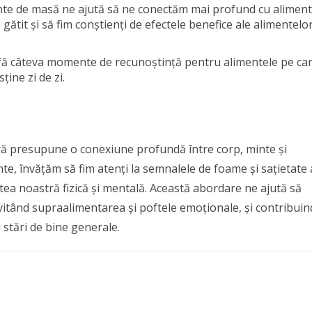
nte de masă ne ajută să ne conectăm mai profund cu aliment
ătit și să fim conștienți de efectele benefice ale alimentelo
 fă câteva momente de recunoștință pentru alimentele pe ca
ține zi de zi.
ară presupune o conexiune profundă între corp, minte și
te, învățăm să fim atenți la semnalele de foame și sațietate 
tea noastră fizică și mentală. Această abordare ne ajută să
vitând supraalimentarea și poftele emoționale, și contribuin
stări de bine generale.