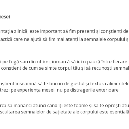
mesei
tația zilnică, este important să fim prezenți și conștienți de
tică care ne ajută să fim mai atenți la semnalele corpului și
i pe fugă sau din obicei, încearcă să iei o pauză între fiecare
ai conștient de cum se simte corpul tău și să recunoști semna
nștient înseamnă să te bucuri de gustul și textura alimentelo
trezi pe experiența mesei, nu pe distragerile exterioare
arcă să mănânci atunci când îți este foame și să te oprești atu
 Ascultarea semnalelor de sațietate ale corpului este esențial