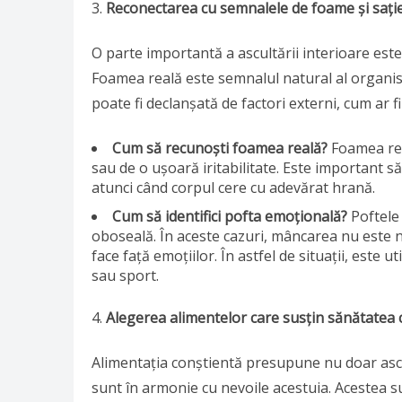
Reconectarea cu semnalele de foame și sați
O parte importantă a ascultării interioare est
Foamea reală este semnalul natural al organis
poate fi declanșată de factori externi, cum ar fi 
Cum să recunoști foamea reală?
Foamea real
sau de o ușoară iritabilitate. Este important 
atunci când corpul cere cu adevărat hrană.
Cum să identifici pofta emoțională?
Poftele 
oboseală. În aceste cazuri, mâncarea nu este ne
face față emoțiilor. În astfel de situații, este ut
sau sport.
Alegerea alimentelor care susțin sănătatea c
Alimentația conștientă presupune nu doar ascu
sunt în armonie cu nevoile acestuia. Acestea s