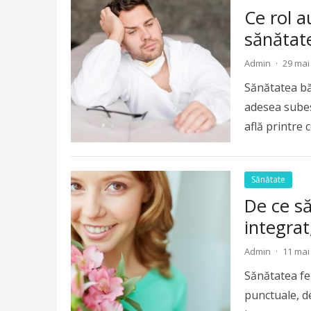
Ce rol 
sănătate
Admin
·
29 mai
Sănătatea băr
adesea subes
află printre 
Sănătate
De ce s
integrat
Admin
·
11 mai
Sănătatea fe
punctuale, d