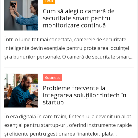
Tech
Cum să alegi o cameră de
securitate smart pentru
monitorizare continuă
Într-o lume tot mai conectată, camerele de securitate
inteligente devin esențiale pentru protejarea locuinței
și a bunurilor personale. O cameră de securitate smart
oferă multe beneficii față de modelele tradiționale,…
Read more
Business
Probleme frecvente la
integrarea soluțiilor fintech în
startup
În era digitală în care trăim, fintech-ul a devenit un aliat
esențial pentru startup-uri, oferind instrumente rapide
și eficiente pentru gestionarea finanțelor, plata