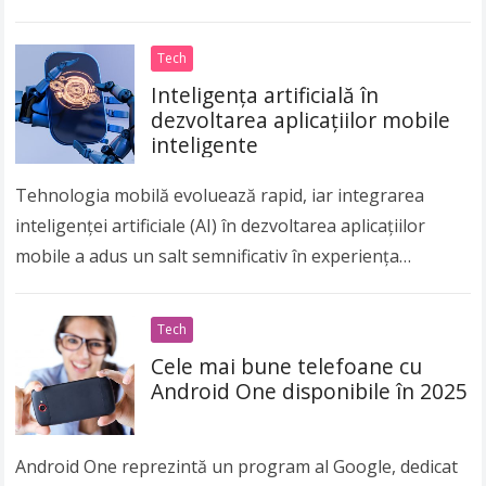
clienților sau chiar finanțarea afacerilor. Totuși,
integrarea…
Read more
Tech
Inteligența artificială în
dezvoltarea aplicațiilor mobile
inteligente
Tehnologia mobilă evoluează rapid, iar integrarea
inteligenței artificiale (AI) în dezvoltarea aplicațiilor
mobile a adus un salt semnificativ în experiența
utilizatorilor. Aplicațiile mobile inteligente, care folosesc
AI pentru a anticipa…
Read more
Tech
Cele mai bune telefoane cu
Android One disponibile în 2025
Android One reprezintă un program al Google, dedicat