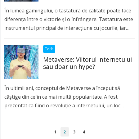
În lumea gamingului, o tastatură de calitate poate face
diferența între o victorie și o înfrângere. Tastatura este
instrumentul principal de interacțiune cu jocurile, iar
alegerea uneia potrivite pentru nevoile…
Read more
Tech
Metaverse: Viitorul internetului
sau doar un hype?
În ultimii ani, conceptul de Metaverse a început să
câștige din ce în ce mai multă popularitate. A fost
prezentat ca fiind o revoluție a internetului, un loc
virtual unde…
Read more
Paginație
1
2
3
4
articole