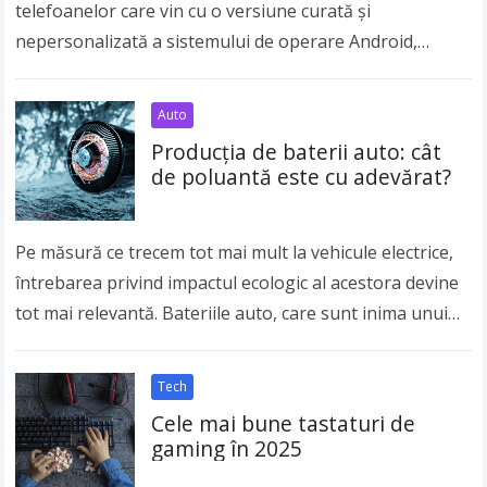
telefoanelor care vin cu o versiune curată și
nepersonalizată a sistemului de operare Android,
oferind o experiență similară cu ceea ce Google…
Read
more
Auto
Producția de baterii auto: cât
de poluantă este cu adevărat?
Pe măsură ce trecem tot mai mult la vehicule electrice,
întrebarea privind impactul ecologic al acestora devine
tot mai relevantă. Bateriile auto, care sunt inima unui
vehicul electric, sunt adesea…
Read more
Tech
Cele mai bune tastaturi de
gaming în 2025