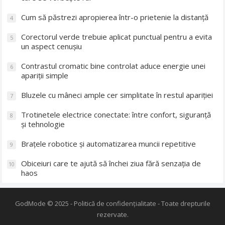
Cum să păstrezi apropierea într-o prietenie la distanță
4
Corectorul verde trebuie aplicat punctual pentru a evita
5
un aspect cenușiu
Contrastul cromatic bine controlat aduce energie unei
6
apariții simple
Bluzele cu mâneci ample cer simplitate în restul apariției
7
Trotinetele electrice conectate: între confort, siguranță
8
și tehnologie
Brațele robotice și automatizarea muncii repetitive
9
Obiceiuri care te ajută să închei ziua fără senzația de
10
haos
GodMode
© 2025 -
Politică de confidențialitate
- Toate drepturile
rezervate.