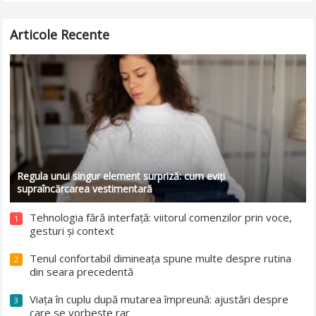
Articole Recente
Regula unui singur element surpriză: cum eviți
supraîncărcarea vestimentară
Tehnologia fără interfață: viitorul comenzilor prin voce,
1
gesturi și context
Tenul confortabil dimineața spune multe despre rutina
2
din seara precedentă
Viața în cuplu după mutarea împreună: ajustări despre
3
care se vorbește rar