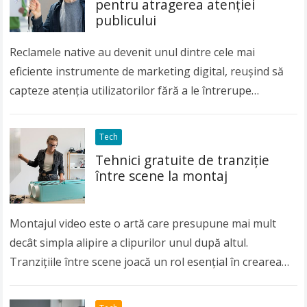
pentru atragerea atenției
publicului
Reclamele native au devenit unul dintre cele mai
eficiente instrumente de marketing digital, reușind să
capteze atenția utilizatorilor fără a le întrerupe
experiența online. Într-o lume în care consumatorii
sunt…
Read more
Tech
Tehnici gratuite de tranziție
între scene la montaj
Montajul video este o artă care presupune mai mult
decât simpla alipire a clipurilor unul după altul.
Tranzițiile între scene joacă un rol esențial în crearea
unui flux vizual plăcut…
Read more