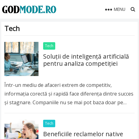
MENU
Tech
Tech
Soluții de inteligență artificială
pentru analiza competiției
Într-un mediu de afaceri extrem de competitiv,
informația corectă și rapidă face diferența dintre succes
și stagnare. Companiile nu se mai pot baza doar pe
metode tradiționale de cercetare pentru…
Read more
Tech
Beneficiile reclamelor native