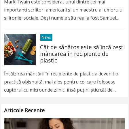
Mark Twain este considerat unul dintre cei mai
importanți scriitori americani și un maestru al umorului
și ironiei sociale. Deși numele său real a fost Samuel
Langhorne Clemens, lumea întreagă îl…
Read more
News
Cât de sănătos este să încălzeşti
mâncarea în recipiente de
plastic
Încălzirea mâncării în recipiente de plastic a devenit o
practică obişnuită, mai ales pentru cei care folosesc
cuptorul cu microunde zilnic, însă puţini ştiu cât de
nesănătoasă poate fi această…
Read more
Articole Recente