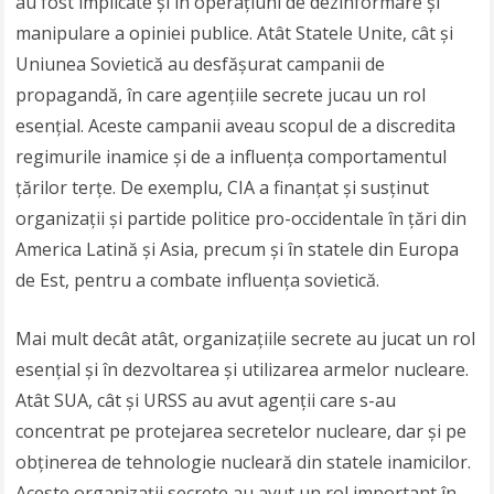
au fost implicate și în operațiuni de dezinformare și
manipulare a opiniei publice. Atât Statele Unite, cât și
Uniunea Sovietică au desfășurat campanii de
propagandă, în care agențiile secrete jucau un rol
esențial. Aceste campanii aveau scopul de a discredita
regimurile inamice și de a influența comportamentul
țărilor terțe. De exemplu, CIA a finanțat și susținut
organizații și partide politice pro-occidentale în țări din
America Latină și Asia, precum și în statele din Europa
de Est, pentru a combate influența sovietică.
Mai mult decât atât, organizațiile secrete au jucat un rol
esențial și în dezvoltarea și utilizarea armelor nucleare.
Atât SUA, cât și URSS au avut agenții care s-au
concentrat pe protejarea secretelor nucleare, dar și pe
obținerea de tehnologie nucleară din statele inamicilor.
Aceste organizații secrete au avut un rol important în