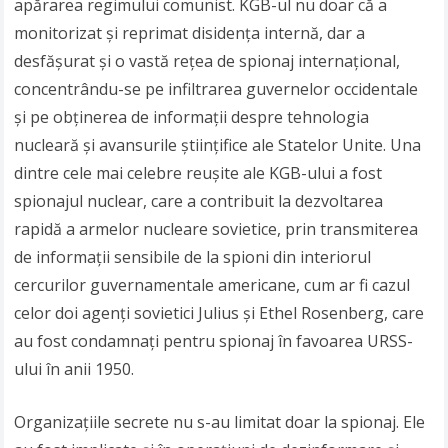
apărarea regimului comunist. KGB-ul nu doar că a
monitorizat și reprimat disidența internă, dar a
desfășurat și o vastă rețea de spionaj internațional,
concentrându-se pe infiltrarea guvernelor occidentale
și pe obținerea de informații despre tehnologia
nucleară și avansurile științifice ale Statelor Unite. Una
dintre cele mai celebre reușite ale KGB-ului a fost
spionajul nuclear, care a contribuit la dezvoltarea
rapidă a armelor nucleare sovietice, prin transmiterea
de informații sensibile de la spioni din interiorul
cercurilor guvernamentale americane, cum ar fi cazul
celor doi agenți sovietici Julius și Ethel Rosenberg, care
au fost condamnați pentru spionaj în favoarea URSS-
ului în anii 1950.
Organizațiile secrete nu s-au limitat doar la spionaj. Ele