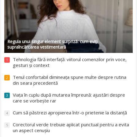
Regula unui singur element surpriză: cum eviți
supraîncărcarea vestimentară
Tehnologia fără interfață: viitorul comenzilor prin voce,
1
gesturi și context
Tenul confortabil dimineața spune multe despre rutina
2
din seara precedentă
Viața în cuplu după mutarea împreună: ajustări despre
3
care se vorbește rar
Cum să păstrezi apropierea într-o prietenie la distanță
4
Corectorul verde trebuie aplicat punctual pentru a evita
5
un aspect cenușiu