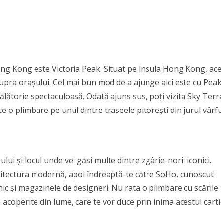
ong Kong este Victoria Peak. Situat pe insula Hong Kong, ace
pra orașului. Cel mai bun mod de a ajunge aici este cu Pea
 călătorie spectaculoasă. Odată ajuns sus, poți vizita Sky Terr
e o plimbare pe unul dintre traseele pitorești din jurul vârfu
lui și locul unde vei găsi multe dintre zgârie-norii iconici.
hitectura modernă, apoi îndreaptă-te către SoHo, cunoscut
hic și magazinele de designeri. Nu rata o plimbare cu scările
e acoperite din lume, care te vor duce prin inima acestui carti