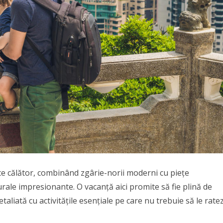
ce călător, combinând zgârie-norii moderni cu piețe
aturale impresionante. O vacanță aici promite să fie plină de
taliată cu activitățile esențiale pe care nu trebuie să le ratez