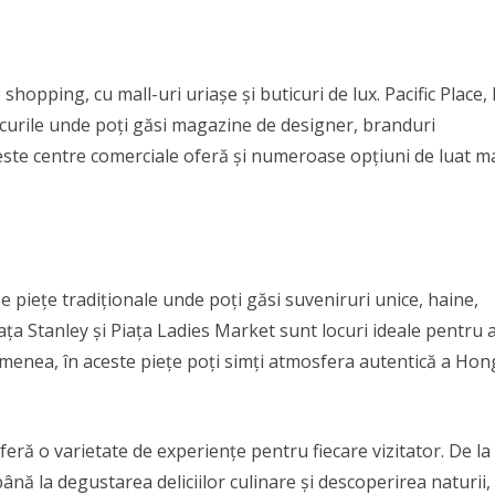
opping, cu mall-uri uriașe și buticuri de lux. Pacific Place, 
ocurile unde poți găsi magazine de designer, branduri
Aceste centre comerciale oferă și numeroase opțiuni de luat m
piețe tradiționale unde poți găsi suveniruri unice, haine,
Piața Stanley și Piața Ladies Market sunt locuri ideale pentru 
menea, în aceste piețe poți simți atmosfera autentică a Hon
eră o varietate de experiențe pentru fiecare vizitator. De la
până la degustarea deliciilor culinare și descoperirea naturii,