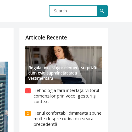
Articole Recente
Regula unui singur element surpriză:
cum eviți supraîncărcarea
vestimentară
Tehnologia fără interfață: viitorul
1
comenzilor prin voce, gesturi și
context
Tenul confortabil dimineața spune
2
multe despre rutina din seara
precedentă