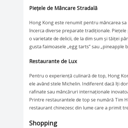
Piețele de Mâncare Stradală
Hong Kong este renumit pentru mâncarea sa str
încerca diverse preparate tradiționale. Piețe
o varietate de delicii, de la dim sum și tăiței p
gusta faimoasele „egg tarts” sau „pineapple b
Restaurante de Lux
Pentru o experiență culinară de top, Hong Kon
ele având stele Michelin. Indiferent dacă îți 
rafinate sau mâncăruri internaționale inovatoare
Printre restaurantele de top se numără Tim H
restaurant chinezesc din lume care a primit tre
Shopping