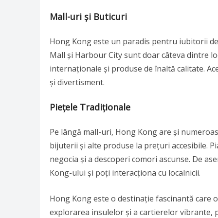
Mall-uri și Buticuri
Hong Kong este un paradis pentru iubitorii de sh
Mall și Harbour City sunt doar câteva dintre l
internaționale și produse de înaltă calitate. 
și divertisment.
Piețele Tradiționale
Pe lângă mall-uri, Hong Kong are și numeroase 
bijuterii și alte produse la prețuri accesibile. 
negocia și a descoperi comori ascunse. De ase
Kong-ului și poți interacționa cu localnicii.
Hong Kong este o destinație fascinantă care of
explorarea insulelor și a cartierelor vibrante, 