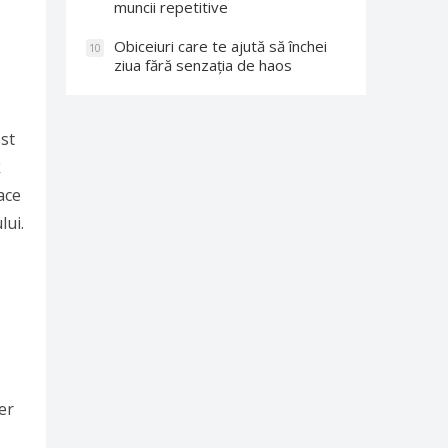
muncii repetitive
Obiceiuri care te ajută să închei
10
ziua fără senzația de haos
st
k
ace
lui.
er