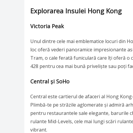
Explorarea Insulei Hong Kong
Victoria Peak
Unul dintre cele mai emblematice locuri din H
loc oferă vederi panoramice impresionante asu
Tram, o cale ferată funiculară care îți oferă o
428 pentru cea mai bună priveliște sau poți fac
Central și SoHo
Central este cartierul de afaceri al Hong Kong-u
Plimbă-te pe străzile aglomerate și admiră ar
pentru restaurantele sale elegante, barurile c
rulante Mid-Levels, cele mai lungi scări rulant
vibrant.