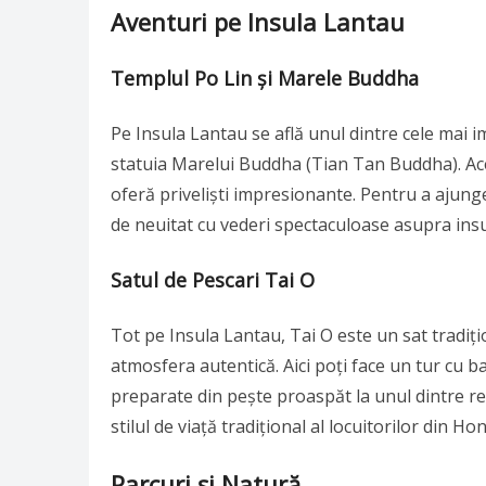
Aventuri pe Insula Lantau
Templul Po Lin și Marele Buddha
Pe Insula Lantau se află unul dintre cele mai 
statuia Marelui Buddha (Tian Tan Buddha). Ace
oferă priveliști impresionante. Pentru a ajunge
de neuitat cu vederi spectaculoase asupra insul
Satul de Pescari Tai O
Tot pe Insula Lantau, Tai O este un sat tradiți
atmosfera autentică. Aici poți face un tur cu b
preparate din pește proaspăt la unul dintre re
stilul de viață tradițional al locuitorilor din H
Parcuri și Natură