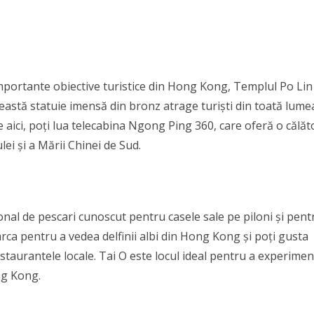
importante obiective turistice din Hong Kong, Templul Po Lin 
astă statuie imensă din bronz atrage turiști din toată lumea
 aici, poți lua telecabina Ngong Ping 360, care oferă o călăt
ei și a Mării Chinei de Sud.
onal de pescari cunoscut pentru casele sale pe piloni și pent
arca pentru a vedea delfinii albi din Hong Kong și poți gusta
staurantele locale. Tai O este locul ideal pentru a experime
ong Kong.