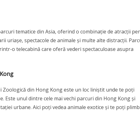
arcuri tematice din Asia, oferind o combinație de atracții pe
arii uriașe, spectacole de animale și multe alte distracții. Parc
printr-o telecabină care oferă vederi spectaculoase asupra
 Kong
și Zoologică din Hong Kong este un loc liniștit unde te poți
le. Este unul dintre cele mai vechi parcuri din Hong Kong și
tației urbane. Aici poți vedea animale exotice și te poți plim