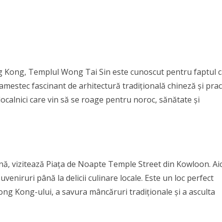
g Kong, Templul Wong Tai Sin este cunoscut pentru faptul 
amestec fascinant de arhitectură tradițională chineză și pract
ocalnici care vin să se roage pentru noroc, sănătate și
nă, vizitează Piața de Noapte Temple Street din Kowloon. Aic
uveniruri până la delicii culinare locale. Este un loc perfect
g Kong-ului, a savura mâncăruri tradiționale și a asculta