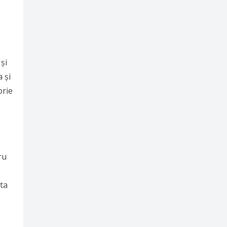
și
 și
orie
ru
nta