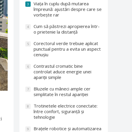
Viața în cuplu după mutarea
3
împreună: ajustări despre care se
vorbește rar
Cum să păstrezi apropierea într-
4
o prietenie la distanță
Corectorul verde trebuie aplicat
5
punctual pentru a evita un aspect
cenușiu
Contrastul cromatic bine
6
controlat aduce energie unei
apariții simple
Bluzele cu mâneci ample cer
7
simplitate în restul apariției
Trotinetele electrice conectate:
8
între confort, siguranță și
tehnologie
i
Brațele robotice și automatizarea
9