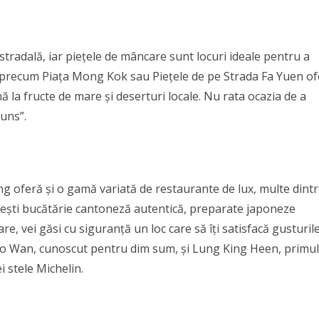
adală, iar piețele de mâncare sunt locuri ideale pentru a
le precum Piața Mong Kok sau Piețele de pe Strada Fa Yuen o
ână la fructe de mare și deserturi locale. Nu rata ocazia de a
uns”.
g oferă și o gamă variată de restaurante de lux, multe dint
dorești bucătărie cantoneză autentică, preparate japoneze
, vei găsi cu siguranță un loc care să îți satisfacă gusturile
o Wan, cunoscut pentru dim sum, și Lung King Heen, primul
i stele Michelin.