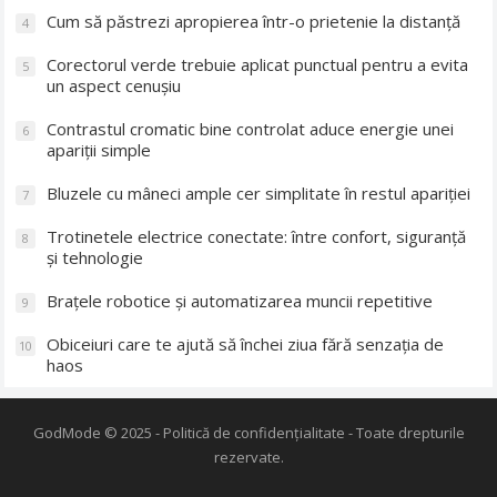
Cum să păstrezi apropierea într-o prietenie la distanță
4
Corectorul verde trebuie aplicat punctual pentru a evita
5
un aspect cenușiu
Contrastul cromatic bine controlat aduce energie unei
6
apariții simple
Bluzele cu mâneci ample cer simplitate în restul apariției
7
Trotinetele electrice conectate: între confort, siguranță
8
și tehnologie
Brațele robotice și automatizarea muncii repetitive
9
Obiceiuri care te ajută să închei ziua fără senzația de
10
haos
GodMode
© 2025 -
Politică de confidențialitate
- Toate drepturile
rezervate.