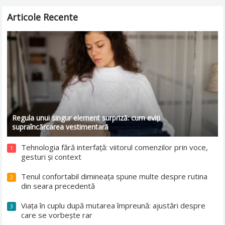
Articole Recente
Regula unui singur element surpriză: cum eviți
supraîncărcarea vestimentară
Tehnologia fără interfață: viitorul comenzilor prin voce,
1
gesturi și context
Tenul confortabil dimineața spune multe despre rutina
2
din seara precedentă
Viața în cuplu după mutarea împreună: ajustări despre
3
care se vorbește rar