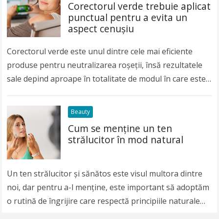
Corectorul verde trebuie aplicat
punctual pentru a evita un
aspect cenușiu
Corectorul verde este unul dintre cele mai eficiente
produse pentru neutralizarea roșeții, însă rezultatele
sale depind aproape în totalitate de modul în care este
utilizat. Deși poate reduce vizibil aspectul…
Read more
Beauty
Cum se menține un ten
strălucitor în mod natural
Un ten strălucitor și sănătos este visul multora dintre
noi, dar pentru a-l menține, este important să adoptăm
o rutină de îngrijire care respectă principiile naturale
ale pielii și care…
Read more