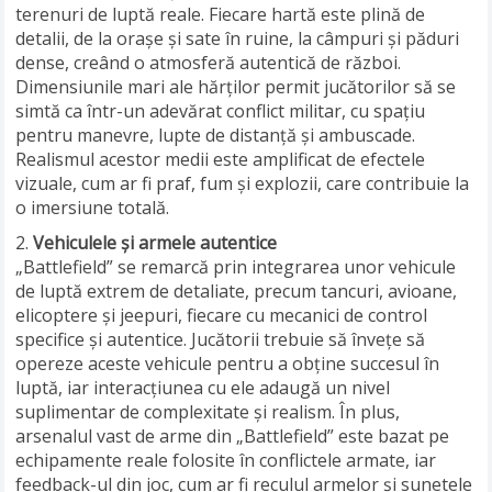
terenuri de luptă reale. Fiecare hartă este plină de
detalii, de la orașe și sate în ruine, la câmpuri și păduri
dense, creând o atmosferă autentică de război.
Dimensiunile mari ale hărților permit jucătorilor să se
simtă ca într-un adevărat conflict militar, cu spațiu
pentru manevre, lupte de distanță și ambuscade.
Realismul acestor medii este amplificat de efectele
vizuale, cum ar fi praf, fum și explozii, care contribuie la
o imersiune totală.
Vehiculele și armele autentice
„Battlefield” se remarcă prin integrarea unor vehicule
de luptă extrem de detaliate, precum tancuri, avioane,
elicoptere și jeepuri, fiecare cu mecanici de control
specifice și autentice. Jucătorii trebuie să învețe să
opereze aceste vehicule pentru a obține succesul în
luptă, iar interacțiunea cu ele adaugă un nivel
suplimentar de complexitate și realism. În plus,
arsenalul vast de arme din „Battlefield” este bazat pe
echipamente reale folosite în conflictele armate, iar
feedback-ul din joc, cum ar fi reculul armelor și sunetele