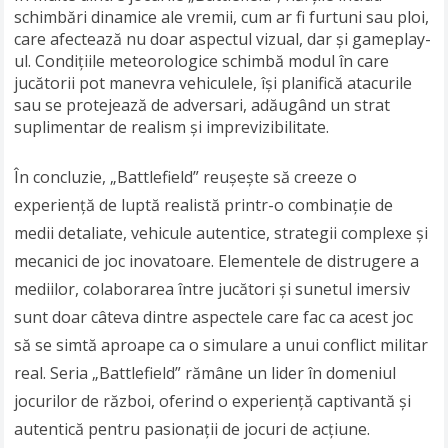
schimbări dinamice ale vremii, cum ar fi furtuni sau ploi,
care afectează nu doar aspectul vizual, dar și gameplay-
ul. Condițiile meteorologice schimbă modul în care
jucătorii pot manevra vehiculele, își planifică atacurile
sau se protejează de adversari, adăugând un strat
suplimentar de realism și imprevizibilitate.
În concluzie, „Battlefield” reușește să creeze o
experiență de luptă realistă printr-o combinație de
medii detaliate, vehicule autentice, strategii complexe și
mecanici de joc inovatoare. Elementele de distrugere a
mediilor, colaborarea între jucători și sunetul imersiv
sunt doar câteva dintre aspectele care fac ca acest joc
să se simtă aproape ca o simulare a unui conflict militar
real. Seria „Battlefield” rămâne un lider în domeniul
jocurilor de război, oferind o experiență captivantă și
autentică pentru pasionații de jocuri de acțiune.