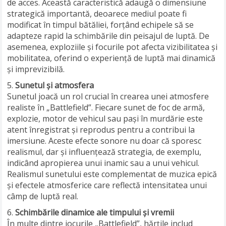
de acces. Această caracteristică adaugă o dimensiune
strategică importantă, deoarece mediul poate fi
modificat în timpul bătăliei, forțând echipele să se
adapteze rapid la schimbările din peisajul de luptă. De
asemenea, exploziile și focurile pot afecta vizibilitatea și
mobilitatea, oferind o experiență de luptă mai dinamică
și imprevizibilă.
Sunetul și atmosfera
Sunetul joacă un rol crucial în crearea unei atmosfere
realiste în „Battlefield”. Fiecare sunet de foc de armă,
explozie, motor de vehicul sau pași în murdărie este
atent înregistrat și reprodus pentru a contribui la
imersiune. Aceste efecte sonore nu doar că sporesc
realismul, dar și influențează strategia, de exemplu,
indicând apropierea unui inamic sau a unui vehicul.
Realismul sunetului este complementat de muzica epică
și efectele atmosferice care reflectă intensitatea unui
câmp de luptă real.
Schimbările dinamice ale timpului și vremii
În multe dintre jocurile „Battlefield”, hărțile includ