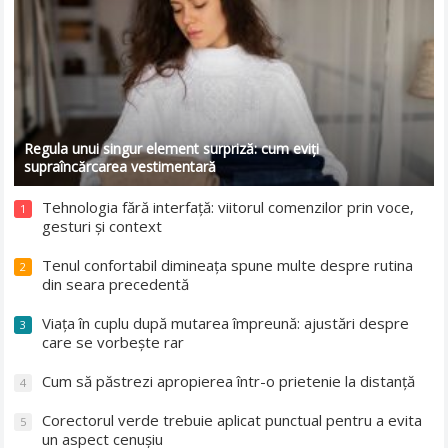
Regula unui singur element surpriză: cum eviți
supraîncărcarea vestimentară
Tehnologia fără interfață: viitorul comenzilor prin voce,
1
gesturi și context
Tenul confortabil dimineața spune multe despre rutina
2
din seara precedentă
Viața în cuplu după mutarea împreună: ajustări despre
3
care se vorbește rar
Cum să păstrezi apropierea într-o prietenie la distanță
4
Corectorul verde trebuie aplicat punctual pentru a evita
5
un aspect cenușiu