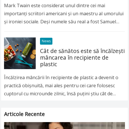
Mark Twain este considerat unul dintre cei mai
importanți scriitori americani și un maestru al umorului
și ironiei sociale. Deși numele său real a fost Samuel
Langhorne Clemens, lumea întreagă îl…
Read more
News
Cât de sănătos este să încălzeşti
mâncarea în recipiente de
plastic
Încălzirea mâncării în recipiente de plastic a devenit o
practică obişnuită, mai ales pentru cei care folosesc
cuptorul cu microunde zilnic, însă puţini ştiu cât de
nesănătoasă poate fi această…
Read more
Articole Recente