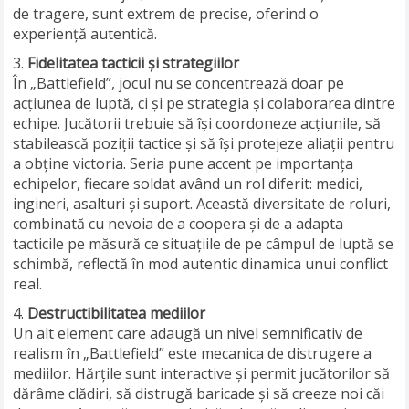
de tragere, sunt extrem de precise, oferind o
experiență autentică.
Fidelitatea tacticii și strategiilor
În „Battlefield”, jocul nu se concentrează doar pe
acțiunea de luptă, ci și pe strategia și colaborarea dintre
echipe. Jucătorii trebuie să își coordoneze acțiunile, să
stabilească poziții tactice și să își protejeze aliații pentru
a obține victoria. Seria pune accent pe importanța
echipelor, fiecare soldat având un rol diferit: medici,
ingineri, asalturi și suport. Această diversitate de roluri,
combinată cu nevoia de a coopera și de a adapta
tacticile pe măsură ce situațiile de pe câmpul de luptă se
schimbă, reflectă în mod autentic dinamica unui conflict
real.
Destructibilitatea mediilor
Un alt element care adaugă un nivel semnificativ de
realism în „Battlefield” este mecanica de distrugere a
mediilor. Hărțile sunt interactive și permit jucătorilor să
dărâme clădiri, să distrugă baricade și să creeze noi căi