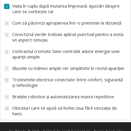
Viața în cuplu după mutarea împreună: ajustări despre
3
care se vorbește rar
Cum să păstrezi apropierea într-o prietenie la distanță
4
Corectorul verde trebuie aplicat punctual pentru a evita
5
un aspect cenușiu
Contrastul cromatic bine controlat aduce energie unei
6
apariții simple
Bluzele cu mâneci ample cer simplitate în restul apariției
7
Trotinetele electrice conectate: între confort, siguranță
8
și tehnologie
Brațele robotice și automatizarea muncii repetitive
9
Obiceiuri care te ajută să închei ziua fără senzația de
10
haos