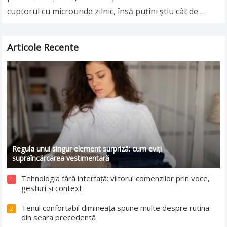
cuptorul cu microunde zilnic, însă puţini ştiu cât de
nesănătoasă poate fi această…
Read more
Articole Recente
Regula unui singur element surpriză: cum eviți
supraîncărcarea vestimentară
Tehnologia fără interfață: viitorul comenzilor prin voce,
1
gesturi și context
Tenul confortabil dimineața spune multe despre rutina
2
din seara precedentă