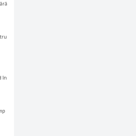
fără
tru
 în
imp