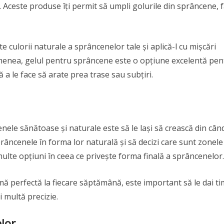
. Aceste produse îți permit să umpli golurile din sprâncene, 
 culorii naturale a sprâncenelor tale și aplică-l cu mișcări
emenea, gelul pentru sprâncene este o opțiune excelentă pen
ă a le face să arate prea trase sau subțiri.
ele sănătoase și naturale este să le lași să crească din când
sprâncenele în forma lor naturală și să decizi care sunt zonele
i multe opțiuni în ceea ce privește forma finală a sprâncenelor.
rmă perfectă la fiecare săptămână, este important să le dai t
i multă precizie.
lor