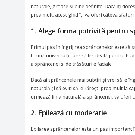
naturale, groase și bine definite. Dacă îți dore
prea mult, acest ghid îți va oferi câteva sfatur
1.
Alege forma potrivită pentru s
Primul pas în îngrijirea sprâncenelor este să st
formă universală care să fie ideală pentru to
a sprâncenei și de trăsăturile faciale.
Dacă ai sprâncenele mai subțiri și vrei să le îngr
naturală și să eviti să le rărești prea mult la
urmează linia naturală a sprâncenei, va oferi o
2.
Epilează cu moderatie
Epilarea sprâncenelor este un pas important în î