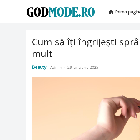
Prima pagin
Cum să îți îngrijești spr
mult
Beauty
Admin
·
29 ianuarie 2025