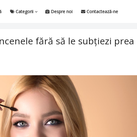
ă
Categorii
Despre noi
Contactează-ne
âncenele fără să le subțiezi prea