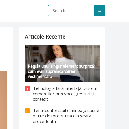
Articole Recente
Regula unui singur element surpriză:
cum eviți supraîncărcarea
vestimentară
Tehnologia fără interfață: viitorul
1
comenzilor prin voce, gesturi și
context
Tenul confortabil dimineața spune
2
multe despre rutina din seara
precedentă