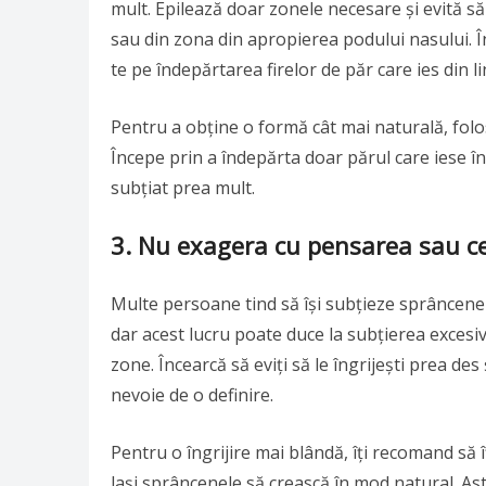
mult. Epilează doar zonele necesare și evită s
sau din zona din apropierea podului nasului. Î
te pe îndepărtarea firelor de păr care ies din li
Pentru a obține o formă cât mai naturală, folos
Începe prin a îndepărta doar părul care iese în 
subțiat prea mult.
3.
Nu exagera cu pensarea sau c
Multe persoane tind să își subțieze sprâncene
dar acest lucru poate duce la subțierea excesiv
zone. Încearcă să eviți să le îngrijești prea des
nevoie de o definire.
Pentru o îngrijire mai blândă, îți recomand să îț
lași sprâncenele să crească în mod natural. Ast