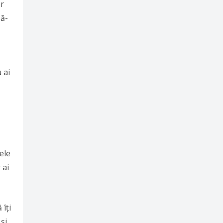
or
ză-
 ai
ele
 ai
 îți
și