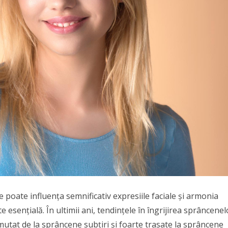
e poate influența semnificativ expresiile faciale și armonia
te esențială. În ultimii ani, tendințele în îngrijirea sprâncenel
mutat de la sprâncene subțiri și foarte trasate la sprâncene