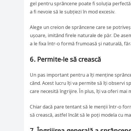
gel pentru sprâncene poate fi soluția perfectă
a fi nevoie să le subțiezi în mod excesiv.
Alege un creion de sprâncene care se potrivește
ușoare, imitând firele naturale de păr. De as
a le fixa într-o formă frumoasă și naturală, făr
6.
Permite-le să crească
Un pas important pentru a îți menține sprâncen
când. Acest lucru îți va permite să îți observi 
care necesită îngrijire. În plus, îți va oferi ma
Chiar dacă pare tentant să le menții într-o fo
să crească, astfel încât să le poți modela cu ma
7.
Îngrijirea generală a sprâncene