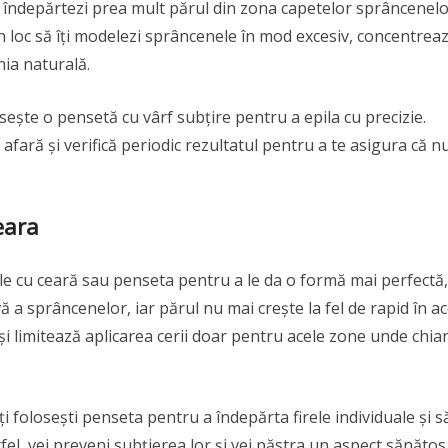
ă îndepărtezi prea mult părul din zona capetelor sprâncenel
n loc să îți modelezi sprâncenele în mod excesiv, concentrea
nia naturală.
ește o pensetă cu vârf subțire pentru a epila cu precizie.
afară și verifică periodic rezultatul pentru a te asigura că nu
eara
le cu ceară sau penseta pentru a le da o formă mai perfectă,
ă a sprâncenelor, iar părul nu mai crește la fel de rapid în ac
 și limitează aplicarea cerii doar pentru acele zone unde chiar
i folosești penseta pentru a îndepărta firele individuale și să
fel, vei preveni subțierea lor și vei păstra un aspect sănătos 