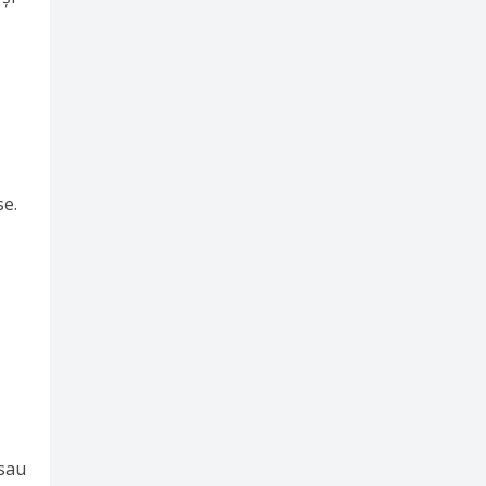
se.
 sau