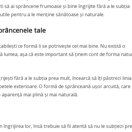
ști să ai sprâncene frumoase și bine îngrijite fără a le subția
i utile pentru a le menține sănătoase și naturale.
prâncenele tale
abilești ce formă li se potrivește cel mai bine. Nu există o
ată lumea, așa că este important să ținem cont de forma natu
ijești fără a le subția prea mult, încearcă să îți păstrezi linia
 capetele exterioare. O formă de sprânceană ușor arcuită, care
 aparență mai plină și mai naturală.
ngrijirea lor, însă trebuie să fii atentă să nu le subțiezi pr