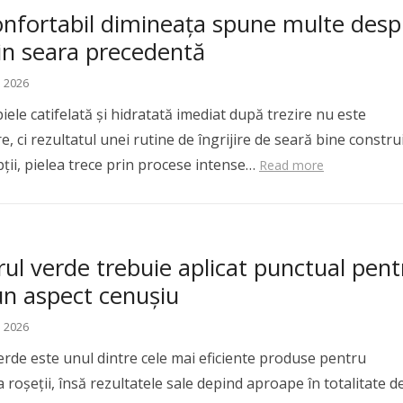
onfortabil dimineața spune multe desp
in seara precedentă
e 2026
iele catifelată și hidratată imediat după trezire nu este
, ci rezultatul unei rutine de îngrijire de seară bine construi
ții, pielea trece prin procese intense…
Read more
ul verde trebuie aplicat punctual pent
un aspect cenușiu
e 2026
erde este unul dintre cele mai eficiente produse pentru
 roșeții, însă rezultatele sale depind aproape în totalitate d