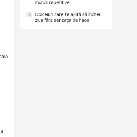
muncii repetitive
Obiceiuri care te ajută să închei
10
ziua fără senzația de haos
rală
ea