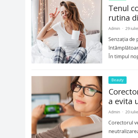
Tenul c
rutina d
Admin
·
29 iuli
Senzația de p
întâmplătoare
În timpul nop
Beauty
Corector
a evita 
Admin
·
20 iuli
Corectorul v
neutralizarea