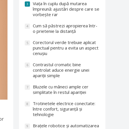
Viața în cuplu după mutarea
3
împreună: ajustări despre care se
vorbește rar
Cum să păstrezi apropierea într-
4
o prietenie la distanță
Corectorul verde trebuie aplicat
5
punctual pentru a evita un aspect
cenușiu
Contrastul cromatic bine
6
controlat aduce energie unei
apariții simple
Bluzele cu mâneci ample cer
7
simplitate în restul apariției
Trotinetele electrice conectate:
8
între confort, siguranță și
tehnologie
or
Brațele robotice și automatizarea
9