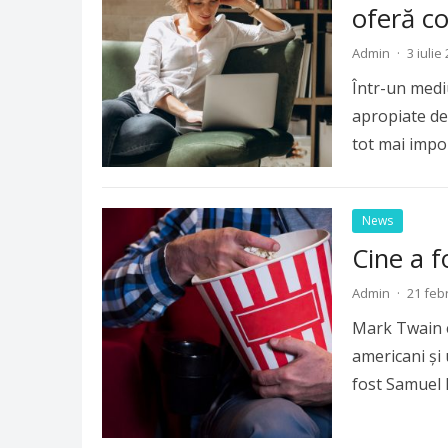
oferă co
Admin
·
3 iulie
Într-un mediu 
apropiate de 
tot mai impo
News
Cine a 
Admin
·
21 feb
Mark Twain e
americani și 
fost Samuel