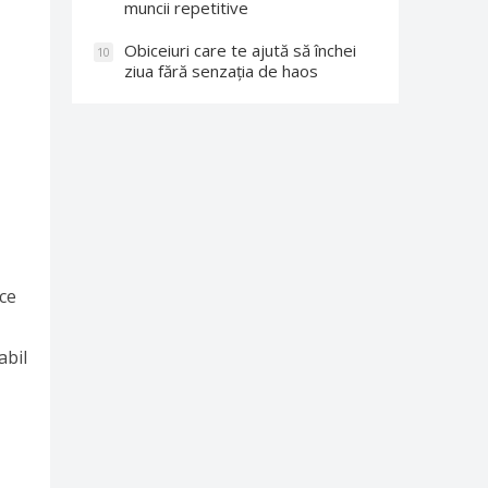
muncii repetitive
Obiceiuri care te ajută să închei
10
ziua fără senzația de haos
,
ice
abil