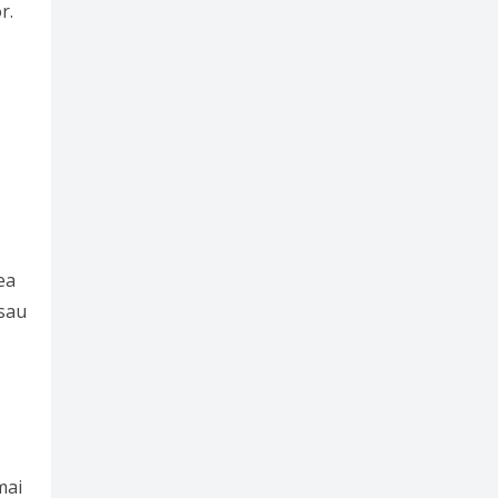
r.
ea
 sau
mai