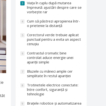
Viața în cuplu după mutarea
3
împreună: ajustări despre care se
vorbește rar
Cum să păstrezi apropierea într-
4
o prietenie la distanță
Corectorul verde trebuie aplicat
5
punctual pentru a evita un aspect
cenușiu
Contrastul cromatic bine
6
controlat aduce energie unei
apariții simple
Bluzele cu mâneci ample cer
7
simplitate în restul apariției
ție
Trotinetele electrice conectate:
8
între confort, siguranță și
tehnologie
tât
Brațele robotice și automatizarea
9