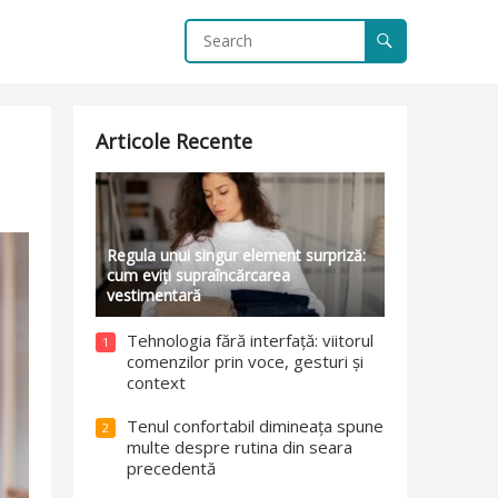
Articole Recente
Regula unui singur element surpriză:
cum eviți supraîncărcarea
vestimentară
Tehnologia fără interfață: viitorul
1
comenzilor prin voce, gesturi și
context
Tenul confortabil dimineața spune
2
multe despre rutina din seara
precedentă