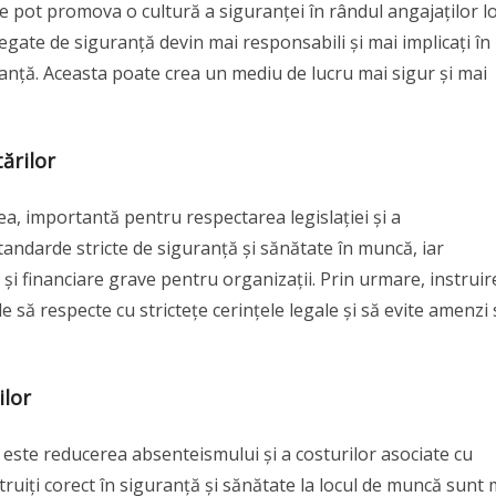
le pot promova o cultură a siguranței în rândul angajaților lo
legate de siguranță devin mai responsabili și mai implicați în
anță. Aceasta poate crea un mediu de lucru mai sigur și mai
ărilor
ea, importantă pentru respectarea legislației și a
tandarde stricte de siguranță și sănătate în muncă, iar
i financiare grave pentru organizații. Prin urmare, instruir
e să respecte cu strictețe cerințele legale și să evite amenzi
ilor
ii este reducerea absenteismului și a costurilor asociate cu
struiți corect în siguranță și sănătate la locul de muncă sunt 