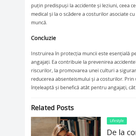
puțin predispuși la accidente și leziuni, ceea 
medical și la o scădere a costurilor asociate c
muncă.
Concluzie
Instruirea în protecția muncii este esențială 
angajați. Ea contribuie la prevenirea accidentel
riscurilor, la promovarea unei culturi a siguranț
reducerea absenteismului și a costurilor. Prin u
înțeleaptă și benefică atât pentru angajați, cât
Related Posts
Lifestyle
De la co