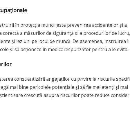
Ocupaționale
truirii în protecția muncii este prevenirea accidentelor și a
ea corectă a măsurilor de siguranță și a procedurilor de lucru
dente și leziuni pe locul de muncă. De asemenea, instruirea îi
ricole și să acționeze în mod corespunzător pentru a le evita.
rilor
terea conștientizării angajaților cu privire la riscurile specif
eagă mai bine pericolele potențiale și să fie mai atenți și mai
conștientizare crescută asupra riscurilor poate reduce consider