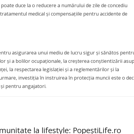
ce poate duce la o reducere a numărului de zile de concediu
u tratamentul medical și compensațiile pentru accidente de
pentru asigurarea unui mediu de lucru sigur și sănătos pentr
or și a bolilor ocupaționale, la creșterea conștientizării asu
ei, la respectarea legislației și a reglementărilor și la
rmare, investiția în instruirea în protecția muncii este o dec
 și pentru angajatori.
munitate la lifestyle: PopeștiLife.ro