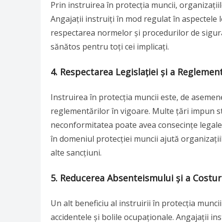
Prin instruirea în protecția muncii, organizații
Angajații instruiți în mod regulat în aspectele 
respectarea normelor și procedurilor de sigur
sănătos pentru toți cei implicați.
4. Respectarea Legislației și a Reglement
Instruirea în protecția muncii este, de asemen
reglementărilor în vigoare. Multe țări impun s
neconformitatea poate avea consecințe legale ș
în domeniul protecției muncii ajută organizațiil
alte sancțiuni.
5. Reducerea Absenteismului și a Costur
Un alt beneficiu al instruirii în protecția munc
accidentele și bolile ocupaționale. Angajații in