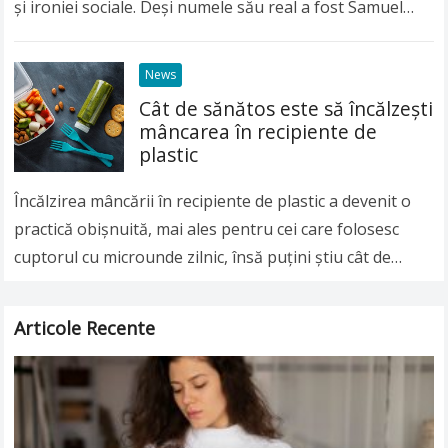
și ironiei sociale. Deși numele său real a fost Samuel
Langhorne Clemens, lumea întreagă îl…
Read more
News
Cât de sănătos este să încălzeşti
mâncarea în recipiente de
plastic
Încălzirea mâncării în recipiente de plastic a devenit o
practică obişnuită, mai ales pentru cei care folosesc
cuptorul cu microunde zilnic, însă puţini ştiu cât de
nesănătoasă poate fi această…
Read more
Articole Recente