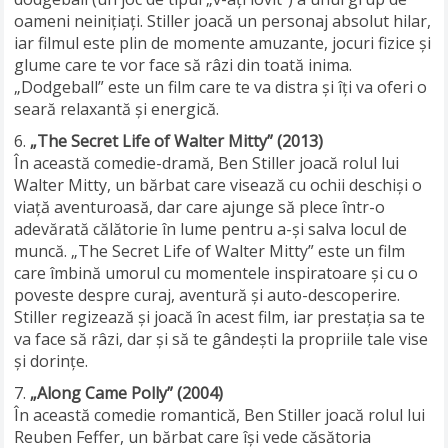
oameni neinițiați. Stiller joacă un personaj absolut hilar,
iar filmul este plin de momente amuzante, jocuri fizice și
glume care te vor face să râzi din toată inima.
„Dodgeball” este un film care te va distra și îți va oferi o
seară relaxantă și energică.
„The Secret Life of Walter Mitty” (2013)
În această comedie-dramă, Ben Stiller joacă rolul lui
Walter Mitty, un bărbat care visează cu ochii deschiși o
viață aventuroasă, dar care ajunge să plece într-o
adevărată călătorie în lume pentru a-și salva locul de
muncă. „The Secret Life of Walter Mitty” este un film
care îmbină umorul cu momentele inspiratoare și cu o
poveste despre curaj, aventură și auto-descoperire.
Stiller regizează și joacă în acest film, iar prestația sa te
va face să râzi, dar și să te gândești la propriile tale vise
și dorințe.
„Along Came Polly” (2004)
În această comedie romantică, Ben Stiller joacă rolul lui
Reuben Feffer, un bărbat care își vede căsătoria