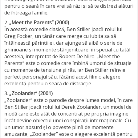
pentru o seară în care vrei să râzi și să te distrezi alături
de întreaga familie.
„Meet the Parents” (2000)
În această comedie clasică, Ben Stiller joacă rolul lui
Greg Focker, un tânăr care merge cu iubita sa să
întâlnească părinții ei, dar ajunge să aibă o serie de
ghinioane și momente stânjenitoare, în special cu tatăl
acesteia, interpretat de Robert De Niro. „Meet the
Parents” este o comedie care îmbină umorul de situație
cu momente de tensiune și râs, iar Ben Stiller reînvie
perfect personajul său, făcând acest film o alegere
excelentă pentru o seară de distracție.
„Zoolander” (2001)
„Zoolander” este o parodie despre lumea modei, în care
Ben Stiller joacă rolul lui Derek Zoolander, un model de
modă care este atât de concentrat pe propria imagine
încât devine obiectul unei conspirații internaționale. Cu
un umor absurd și o poveste plină de momente
amuzante, „Zoolander” este o alegere excelentă pentru