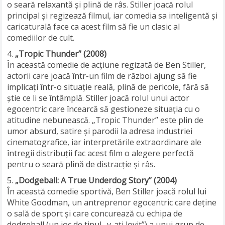
o seară relaxantă și plină de râs. Stiller joacă rolul
principal și regizează filmul, iar comedia sa inteligentă și
caricaturală face ca acest film să fie un clasic al
comediilor de cult.
„Tropic Thunder” (2008)
În această comedie de acțiune regizată de Ben Stiller,
actorii care joacă într-un film de război ajung să fie
implicați într-o situație reală, plină de pericole, fără să
știe ce li se întâmplă. Stiller joacă rolul unui actor
egocentric care încearcă să gestioneze situația cu o
atitudine nebunească. „Tropic Thunder” este plin de
umor absurd, satire și parodii la adresa industriei
cinematografice, iar interpretările extraordinare ale
întregii distribuții fac acest film o alegere perfectă
pentru o seară plină de distracție și râs.
„Dodgeball: A True Underdog Story” (2004)
În această comedie sportivă, Ben Stiller joacă rolul lui
White Goodman, un antreprenor egocentric care deține
o sală de sport și care concurează cu echipa de
dodgeball (un joc de tipul „v-ați lovit”) a unui grup de