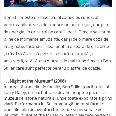
Ben Stiller este un maestru al comediei, cunoscut
pentru abilitatea sa de a aduce un umor ușor, dar plin
de energie, în orice rol pe care îl joacă. Filmele sale sunt
pline de momente amuzante, dar și de o mare doză de
imaginație, făcându-l ideal pentru o seară de distracție
și râs. Dacă vrei să petreci o seară relaxantă și
amuzantă, iată câteva dintre cele mai bune filme cu Ben
Stiller care sunt perfecte pentru o astfel de ocazie.
„Night at the Museum” (2006)
În această comedie de familie, Ben Stiller joacă rolul lui
Larry Daley, un bărbat care devine noaptea paznic la
muzeul de istorie naturală, unde toate exponatele prind
viață. Performanța lui Stiller adaugă umor și farmec
unui film plin de aventuri fantastice și personaje de
neuitat. „Night at the Museum” este o alegere perfectă