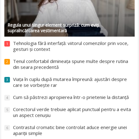
Regula unui singur element surpriză: cum eviți
supraîncărcarea vestimentară
Tehnologia fără interfață: viitorul comenzilor prin voce,
1
gesturi și context
Tenul confortabil dimineața spune multe despre rutina
2
din seara precedentă
Viața în cuplu după mutarea împreună: ajustări despre
3
care se vorbește rar
Cum să păstrezi apropierea într-o prietenie la distanță
4
Corectorul verde trebuie aplicat punctual pentru a evita
5
un aspect cenușiu
Contrastul cromatic bine controlat aduce energie unei
6
apariții simple