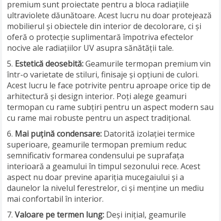
premium sunt proiectate pentru a bloca radiațiile
ultraviolete dăunătoare. Acest lucru nu doar protejează
mobilierul și obiectele din interior de decolorare, ci și
oferă o protecție suplimentară împotriva efectelor
nocive ale radiațiilor UV asupra sănătății tale.
Estetică deosebită:
Geamurile termopan premium vin
într-o varietate de stiluri, finisaje și opțiuni de culori.
Acest lucru le face potrivite pentru aproape orice tip de
arhitectură și design interior. Poți alege geamuri
termopan cu rame subțiri pentru un aspect modern sau
cu rame mai robuste pentru un aspect tradițional.
Mai puțină condensare:
Datorită izolației termice
superioare, geamurile termopan premium reduc
semnificativ formarea condensului pe suprafața
interioară a geamului în timpul sezonului rece. Acest
aspect nu doar previne apariția mucegaiului și a
daunelor la nivelul ferestrelor, ci și menține un mediu
mai confortabil în interior.
Valoare pe termen lung:
Deși inițial, geamurile