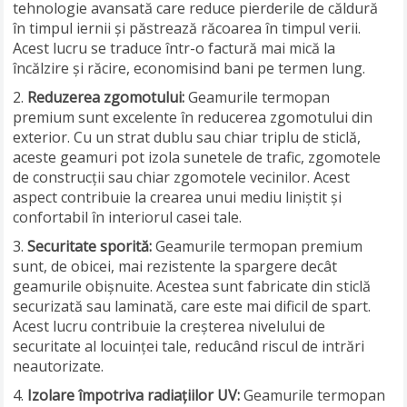
tehnologie avansată care reduce pierderile de căldură
în timpul iernii și păstrează răcoarea în timpul verii.
Acest lucru se traduce într-o factură mai mică la
încălzire și răcire, economisind bani pe termen lung.
Reduzerea zgomotului:
Geamurile termopan
premium sunt excelente în reducerea zgomotului din
exterior. Cu un strat dublu sau chiar triplu de sticlă,
aceste geamuri pot izola sunetele de trafic, zgomotele
de construcții sau chiar zgomotele vecinilor. Acest
aspect contribuie la crearea unui mediu liniștit și
confortabil în interiorul casei tale.
Securitate sporită:
Geamurile termopan premium
sunt, de obicei, mai rezistente la spargere decât
geamurile obișnuite. Acestea sunt fabricate din sticlă
securizată sau laminată, care este mai dificil de spart.
Acest lucru contribuie la creșterea nivelului de
securitate al locuinței tale, reducând riscul de intrări
neautorizate.
Izolare împotriva radiațiilor UV:
Geamurile termopan