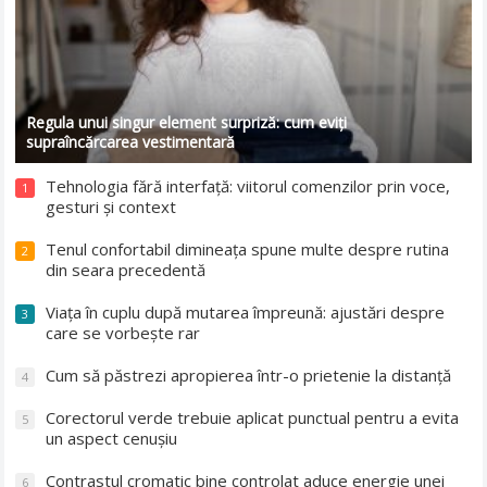
Regula unui singur element surpriză: cum eviți
supraîncărcarea vestimentară
Tehnologia fără interfață: viitorul comenzilor prin voce,
1
gesturi și context
Tenul confortabil dimineața spune multe despre rutina
2
din seara precedentă
Viața în cuplu după mutarea împreună: ajustări despre
3
care se vorbește rar
Cum să păstrezi apropierea într-o prietenie la distanță
4
Corectorul verde trebuie aplicat punctual pentru a evita
5
un aspect cenușiu
Contrastul cromatic bine controlat aduce energie unei
6