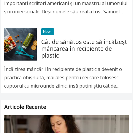
importanți scriitori americani și un maestru al umorului
și ironiei sociale. Deși numele său real a fost Samuel
Langhorne Clemens, lumea întreagă îl…
Read more
News
Cât de sănătos este să încălzeşti
mâncarea în recipiente de
plastic
Încălzirea mâncării în recipiente de plastic a devenit o
practică obişnuită, mai ales pentru cei care folosesc
cuptorul cu microunde zilnic, însă puţini ştiu cât de
nesănătoasă poate fi această…
Read more
Articole Recente