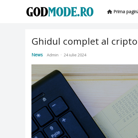
Prima pagin
Ghidul complet al crip
News
Admin
·
24 iulie 2024