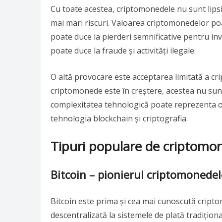
Cu toate acestea, criptomonedele nu sunt lipsit
mai mari riscuri. Valoarea criptomonedelor poa
poate duce la pierderi semnificative pentru in
poate duce la fraude și activități ilegale.
O altă provocare este acceptarea limitată a c
criptomonede este în creștere, acestea nu sunt 
complexitatea tehnologică poate reprezenta o b
tehnologia blockchain și criptografia.
Tipuri populare de criptomo
Bitcoin – pionierul criptomonedel
Bitcoin este prima și cea mai cunoscută cripto
descentralizată la sistemele de plată tradiționa