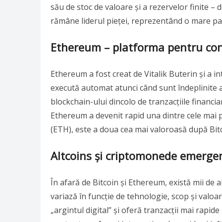
său de stoc de valoare și a rezervelor finite – 
rămâne liderul pieței, reprezentând o mare par
Ethereum – platforma pentru con
Ethereum a fost creat de Vitalik Buterin și a 
execută automat atunci când sunt îndeplinite an
blockchain-ului dincolo de tranzacțiile financi
Ethereum a devenit rapid una dintre cele mai 
(ETH), este a doua cea mai valoroasă după Bitc
Altcoins și criptomonede emerge
În afară de Bitcoin și Ethereum, există mii de
variază în funcție de tehnologie, scop și valoa
„argintul digital” și oferă tranzacții mai rapide