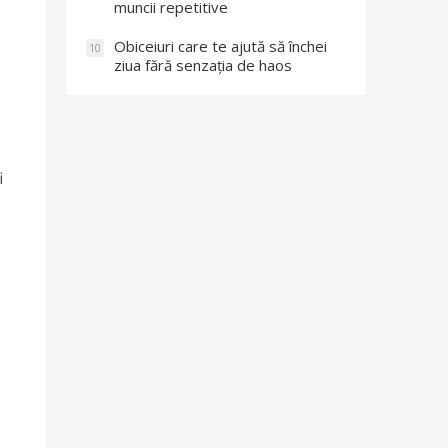
muncii repetitive
Obiceiuri care te ajută să închei
10
ziua fără senzația de haos
i