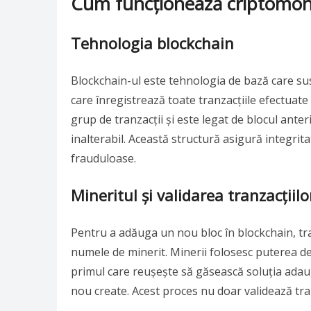
Cum funcționează criptomon
Tehnologia blockchain
Blockchain-ul este tehnologia de bază care sus
care înregistrează toate tranzacțiile efectuat
grup de tranzacții și este legat de blocul ante
inalterabil. Această structură asigură integrita
frauduloase.
Mineritul și validarea tranzacțiilo
Pentru a adăuga un nou bloc în blockchain, tra
numele de minerit. Minerii folosesc puterea de
primul care reușește să găsească soluția ada
nou create. Acest proces nu doar validează tran