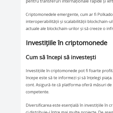
pentru transferuri internaționale rapide și ieft
Criptomonedele emergente, cum ar fi Polkadot
interoperabilității și scalabilității blockchain-
actuale ale blockchain-urilor și să creeze o in
Investițiile în criptomonede
Cum să începi să investești
Investițiile în criptomonede pot fi foarte profit
începe este să te informezi și să înțelegi piaț
cont. Asigură-te că platforma oferă măsuri de s
competente.
Diversificarea este esențială în investițiile în
ci distribuie-i între mai multe proiecte. De asem