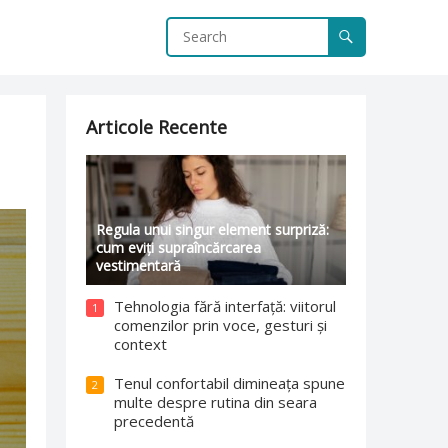
Articole Recente
Regula unui singur element surpriză:
cum eviți supraîncărcarea
vestimentară
Tehnologia fără interfață: viitorul
1
comenzilor prin voce, gesturi și
context
Tenul confortabil dimineața spune
2
multe despre rutina din seara
precedentă