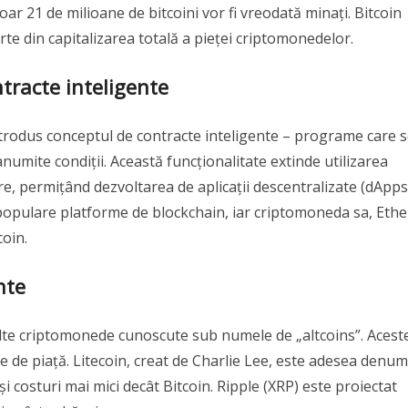
doar 21 de milioane de bitcoini vor fi vreodată minați. Bitcoin
te din capitalizarea totală a pieței criptomonedelor.
tracte inteligente
introdus conceptul de contracte inteligente – programe care 
umite condiții. Această funcționalitate extinde utilizarea
are, permițând dezvoltarea de aplicații descentralizate (dApps
populare platforme de blockchain, iar criptomoneda sa, Ethe
oin.
nte
 alte criptomonede cunoscute sub numele de „altcoins”. Acest
re de piață. Litecoin, creat de Charlie Lee, este adesea denum
 și costuri mai mici decât Bitcoin. Ripple (XRP) este proiectat