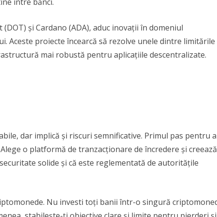
ine între bănci.
 (DOT) și Cardano (ADA), aduc inovații în domeniul
ului. Aceste proiecte încearcă să rezolve unele dintre limitările
frastructură mai robustă pentru aplicațiile descentralizate.
abile, dar implică și riscuri semnificative. Primul pas pentru a
a. Alege o platformă de tranzacționare de încredere și creeaz
ecuritate solide și că este reglementată de autoritățile
 criptomonede. Nu investi toți banii într-o singură criptomone
enea, stabilește-ți obiective clare și limite pentru pierderi și