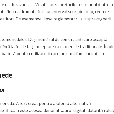
e de dezavantaje. Volatilitatea prețurilor este unul dintre c
te fluctua dramatic într-un interval scurt de timp, ceea ce
vestitori. De asemenea, lipsa reglementării și supravegherii
riptomonedelor. Deși numărul de comercianți care acceptă
încă la fel de larg acceptate ca monedele tradiționale. În pl
arieră pentru utilizatorii care nu sunt familiarizați cu
nede
or
monedă. A fost creat pentru a oferi o alternativă
le. Bitcoin este adesea denumit „aurul digital” datorită rolul