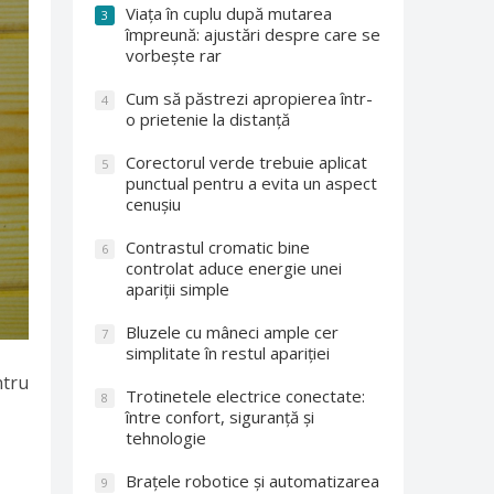
Viața în cuplu după mutarea
3
împreună: ajustări despre care se
vorbește rar
Cum să păstrezi apropierea într-
4
o prietenie la distanță
Corectorul verde trebuie aplicat
5
punctual pentru a evita un aspect
cenușiu
Contrastul cromatic bine
6
controlat aduce energie unei
apariții simple
Bluzele cu mâneci ample cer
7
simplitate în restul apariției
ntru
Trotinetele electrice conectate:
8
între confort, siguranță și
tehnologie
Brațele robotice și automatizarea
9