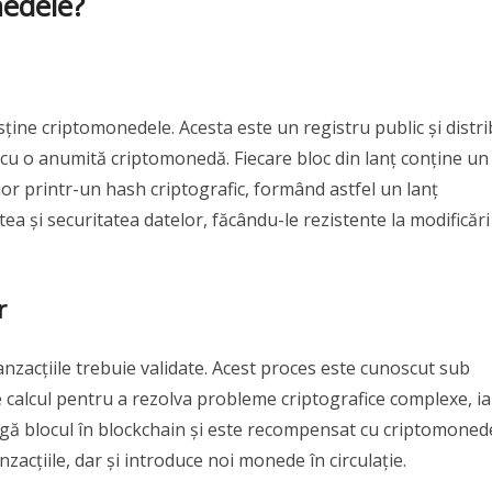
edele?
ține criptomonedele. Acesta este un registru public și distri
e cu o anumită criptomonedă. Fiecare bloc din lanț conține un
rior printr-un hash criptografic, formând astfel un lanț
tea și securitatea datelor, făcându-le rezistente la modificări
r
nzacțiile trebuie validate. Acest proces este cunoscut sub
 calcul pentru a rezolva probleme criptografice complexe, ia
ugă blocul în blockchain și este recompensat cu criptomoned
zacțiile, dar și introduce noi monede în circulație.