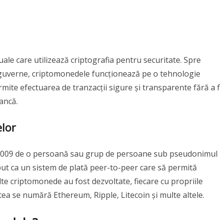
le care utilizează criptografia pentru securitate. Spre
guverne, criptomonedele funcționează pe o tehnologie
mite efectuarea de tranzacții sigure și transparente fără a f
ancă.
elor
n 2009 de o persoană sau grup de persoane sub pseudonimul
put ca un sistem de plată peer-to-peer care să permită
alte criptomonede au fost dezvoltate, fiecare cu propriile
estea se numără Ethereum, Ripple, Litecoin și multe altele.