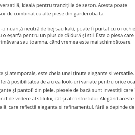
ersatilă, ideală pentru tranzițiile de sezon. Acesta poate
șor de combinat cu alte piese din garderoba ta.
ntr-o nuanță neutră de bej sau kaki, poate fi purtat cu o rochi
 o eșarfă pentru un plus de căldură și stil. Este o piesă care
în primăvara sau toamna, când vremea este mai schimbătoare.
 și atemporale, este cheia unei ținute elegante și versatile.
feră posibilitatea de a crea look-uri variate pentru orice oca
ante și pantofi din piele, piesele de bază sunt investiții care î
ct de vedere al stilului, cât și al confortului. Alegând aceste
ală, care reflectă eleganța și rafinamentul, fără a depinde de