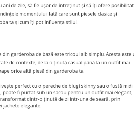
ni de zile, să fie ușor de întreținut și să îți ofere posibilita
endințele momentului. Iată care sunt piesele clasice și
a ta și cum îți pot influența stilul.
e din garderoba de bază este tricoul alb simplu. Acesta este
etate de contexte, de la o ținută casual până la un outfit mai
roape orice altă piesă din garderoba ta.
rivește perfect cu o pereche de blugi skinny sau o fustă midi
 poate fi purtat sub un sacou pentru un outfit mai elegant,
transformat dintr-o ținută de zi într-una de seară, prin
 jachete elegante.