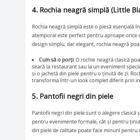
4. Rochia neagră simplă (Little Bl
Rochia neagră simplă este o piesă esențială î
atemporal este perfect pentru aproape orice o
design simplu, dar elegant, rochia neagră poat
Cum să o porți
: O rochie neagră clasică poa
seară la restaurant sau la un eveniment specia
și o jachetă din piele pentru o ținută de zi. R
transforma într-un look complet diferit prin in
5. Pantofii negri din piele
Pantofii negri din piele sunt o alegere clasică ș
pentru evenimente formale, cât și pentru ținut
din piele de calitate poate face minuni pentru o