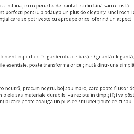
t fi combinați cu o pereche de pantaloni din lână sau o fustă
nt perfecti pentru a adăuga un plus de eleganță unei rochii 
nțial care se potrivește cu aproape orice, oferind un aspect
t element important în garderoba de bază. O geantă elegantă,
rile esențiale, poate transforma orice ținută dintr-una simpl
are neutră, precum negru, bej sau maro, care poate fi ușor d
n piele sau materiale durabile, va rezista în timp și își va păs
țial care poate adăuga un plus de stil unei ținute de zi sau