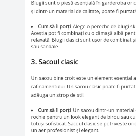
Blugii sunt o piesă esențială în garderoba ori
și dintr-un material de calitate, poate fi purtată
Cum să îi porți
: Alege o pereche de blugi sk
Aceștia pot fi combinați cu o cămașă albă pen
relaxată. Blugii clasici sunt ușor de combinat și
sau sandale.
3. Sacoul clasic
Un sacou bine croit este un element esențial al
rafinamentului. Un sacou clasic poate fi purtat 
adăuga un strop de stil.
Cum să îl porți
: Un sacou dintr-un material 
rochie pentru un look elegant de birou sau cu 
totuși sofisticat. Sacoul clasic se potrivește o
un aer profesionist și elegant.