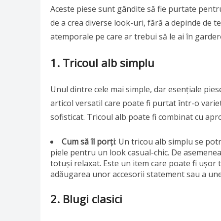
Aceste piese sunt gândite să fie purtate pentru a
de a crea diverse look-uri, fără a depinde de t
atemporale pe care ar trebui să le ai în garderob
1. Tricoul alb simplu
Unul dintre cele mai simple, dar esențiale pies
articol versatil care poate fi purtat într-o vari
sofisticat. Tricoul alb poate fi combinat cu ap
Cum să îl porți
: Un tricou alb simplu se pot
piele pentru un look casual-chic. De asemenea,
totuși relaxat. Este un item care poate fi ușor 
adăugarea unor accesorii statement sau a unei
2. Blugi clasici