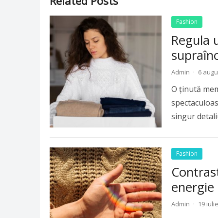
Related Posts
Fashion
Regula u
supraîn
Admin
·
6 augu
O ținută mem
spectaculoase
singur detal
Fashion
Contras
energie 
Admin
·
19 iuli