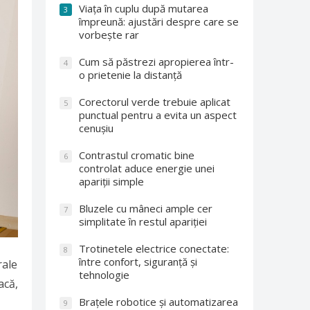
Viața în cuplu după mutarea
3
împreună: ajustări despre care se
vorbește rar
Cum să păstrezi apropierea într-
4
o prietenie la distanță
Corectorul verde trebuie aplicat
5
punctual pentru a evita un aspect
cenușiu
Contrastul cromatic bine
6
controlat aduce energie unei
apariții simple
Bluzele cu mâneci ample cer
7
simplitate în restul apariției
Trotinetele electrice conectate:
8
între confort, siguranță și
rale
tehnologie
acă,
Brațele robotice și automatizarea
9