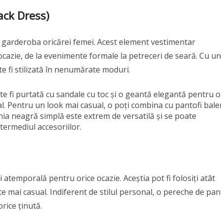
ack Dress)
n garderoba oricărei femei. Acest element vestimentar
cazie, de la evenimente formale la petreceri de seară. Cu un
e fi stilizată în nenumărate moduri.
te fi purtată cu sandale cu toc și o geantă elegantă pentru o
l. Pentru un look mai casual, o poți combina cu pantofi baler
ochia neagră simplă este extrem de versatilă și se poate
termediul accesoriilor.
i atemporală pentru orice ocazie. Aceștia pot fi folosiți atât
e mai casual. Indiferent de stilul personal, o pereche de pan
rice ținută.