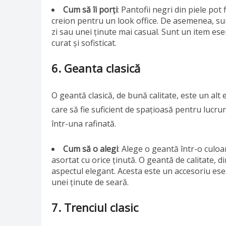
Cum să îi porți
: Pantofii negri din piele po
creion pentru un look office. De asemenea, su
zi sau unei ținute mai casual. Sunt un item ese
curat și sofisticat.
6. Geanta clasică
O geantă clasică, de bună calitate, este un al
care să fie suficient de spațioasă pentru lucru
într-una rafinată.
Cum să o alegi
: Alege o geantă într-o culo
asortat cu orice ținută. O geantă de calitate, di
aspectul elegant. Acesta este un accesoriu esen
unei ținute de seară.
7. Trenciul clasic