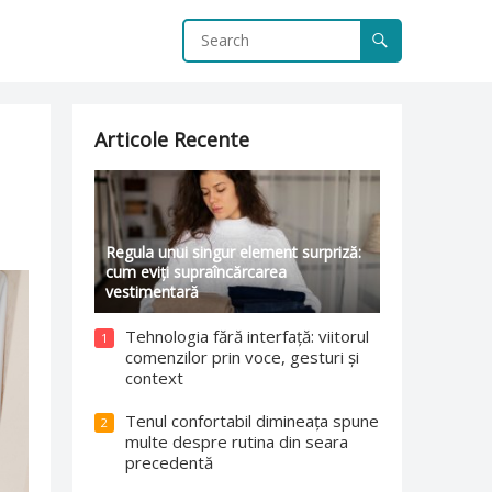
Articole Recente
Regula unui singur element surpriză:
cum eviți supraîncărcarea
vestimentară
Tehnologia fără interfață: viitorul
1
comenzilor prin voce, gesturi și
context
Tenul confortabil dimineața spune
2
multe despre rutina din seara
precedentă