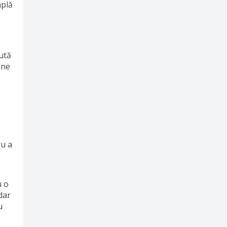
mplă
ută
ine
ru a
u o
dar
u