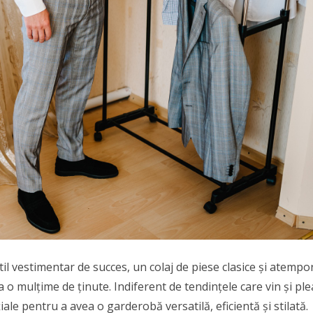
 vestimentar de succes, un colaj de piese clasice și atempo
 o mulțime de ținute. Indiferent de tendințele care vin și ple
le pentru a avea o garderobă versatilă, eficientă și stilată.