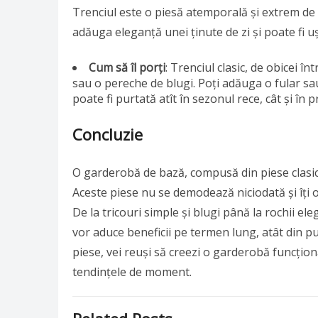
Trenciul este o piesă atemporală și extrem de v
adăuga eleganță unei ținute de zi și poate fi u
Cum să îl porți
: Trenciul clasic, de obicei î
sau o pereche de blugi. Poți adăuga o fular sau
poate fi purtată atît în sezonul rece, cât și 
Concluzie
O garderobă de bază, compusă din piese clasice
Aceste piese nu se demodează niciodată și îți o
De la tricouri simple și blugi până la rochii eleg
vor aduce beneficii pe termen lung, atât din pun
piese, vei reuși să creezi o garderobă funcțion
tendințele de moment.