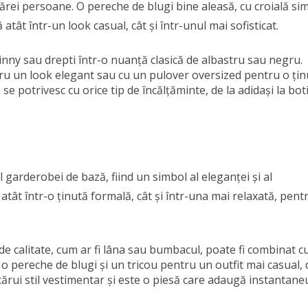
cărei persoane. O pereche de blugi bine aleasă, cu croială si
 atât într-un look casual, cât și într-unul mai sofisticat.
inny sau drepti într-o nuanță clasică de albastru sau negru.
tru un look elegant sau cu un pulover oversized pentru o țin
 se potrivesc cu orice tip de încălțăminte, de la adidași la bot
 garderobei de bază, fiind un simbol al eleganței și al
atât într-o ținută formală, cât și într-una mai relaxată, pent
de calitate, cum ar fi lâna sau bumbacul, poate fi combinat c
o pereche de blugi și un tricou pentru un outfit mai casual, 
ricărui stil vestimentar și este o piesă care adaugă instantane