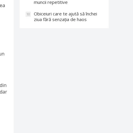
muncii repetitive
tea
Obiceiuri care te ajută să închei
10
ziua fără senzația de haos
 un
 din
 dar