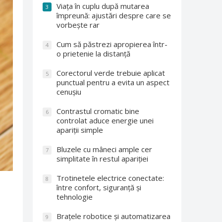
Viața în cuplu după mutarea
3
împreună: ajustări despre care se
vorbește rar
Cum să păstrezi apropierea într-
4
o prietenie la distanță
Corectorul verde trebuie aplicat
5
punctual pentru a evita un aspect
cenușiu
Contrastul cromatic bine
6
controlat aduce energie unei
apariții simple
Bluzele cu mâneci ample cer
7
simplitate în restul apariției
Trotinetele electrice conectate:
8
între confort, siguranță și
tehnologie
Brațele robotice și automatizarea
9