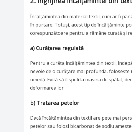
2. Îngrijirea încălțămintei din text
Încălțămintea din material textil, cum ar fi pâ
în purtare. Totuși, acest tip de încălțăminte po
corespunzătoare pentru a rămâne curată și re
a) Curățarea regulată
Pentru a curăța încălțămintea din textil, îndep
nevoie de o curățare mai profundă, folosește un
umedă. Evită să îi speli la mașina de spălat, d
deformarea lor.
b) Tratarea petelor
Dacă încălțămintea din textil are pete mai per
petelor sau folosi bicarbonat de sodiu amestec