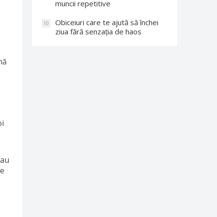
muncii repetitive
Obiceiuri care te ajută să închei
10
ziua fără senzația de haos
nă
oi
sau
se