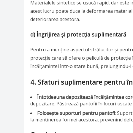
Materialele sintetice se usucă rapid, dar este 
acest lucru poate duce la deformarea materialu
deteriorarea acestora.
d) Îngrijirea și protecția suplimentară
Pentru a menține aspectul strălucitor și pentru
protecție care să ofere o peliculă de protecție
încălțămintei într-o stare bună, prelungindu-i 
4. Sfaturi suplimentare pentru în
Întotdeauna depozitează încălțămintea co
depozitare. Păstrează pantofii în locuri uscate
Folosește suporturi pentru pantofi
: Suport
la menținerea formei acestora, prevenind def