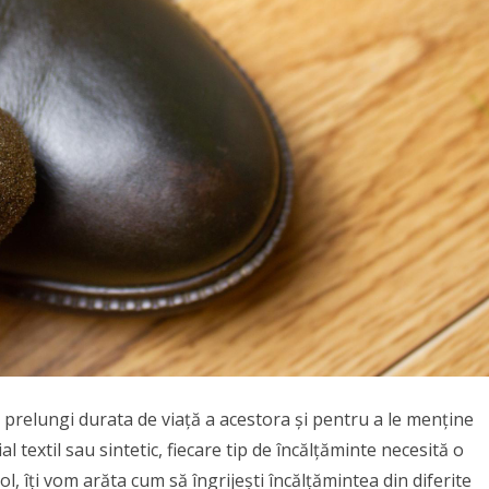
a prelungi durata de viață a acestora și pentru a le menține
al textil sau sintetic, fiecare tip de încălțăminte necesită o
ol, îți vom arăta cum să îngrijești încălțămintea din diferite