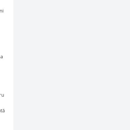
ni
ea
ru
ută