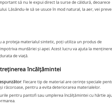
important să nu le expui direct la surse de căldură, deoarece
lui. Lăsându-le să se usuce în mod natural, la aer, vei preve
 a proteja materialul sintetic, poți utiliza un produs de
 împotriva murdăriei și apei. Acest lucru va ajuta la menținer
durata de viață.
treținerea încălțămintei
respunzător
: Fiecare tip de material are cerințe speciale pent
 și răcoroase, pentru a evita deteriorarea materialelor.
urile pentru pantofi sau umplerea încălțămintei cu hârtie aj
ormarea.