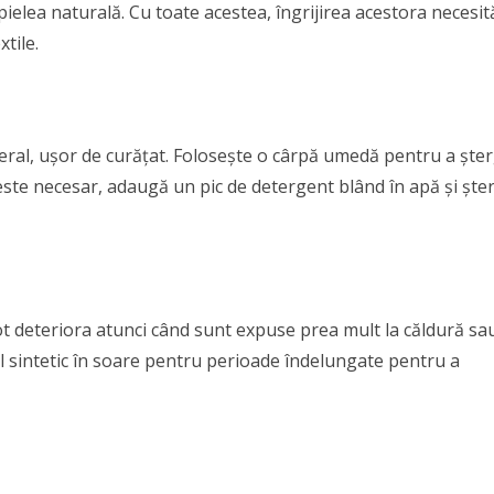
 pielea naturală. Cu toate acestea, îngrijirea acestora necesit
xtile.
eneral, ușor de curățat. Folosește o cârpă umedă pentru a ște
este necesar, adaugă un pic de detergent blând în apă și ște
pot deteriora atunci când sunt expuse prea mult la căldură sa
al sintetic în soare pentru perioade îndelungate pentru a