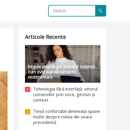
Articole Recente
Regula unui singur element surpriză:
cum eviți supraîncărcarea
vestimentară
Tehnologia fără interfață: viitorul
1
comenzilor prin voce, gesturi și
context
Tenul confortabil dimineața spune
2
multe despre rutina din seara
precedentă