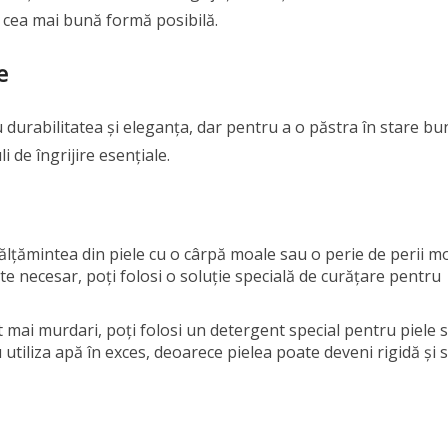
în cea mai bună formă posibilă.
e
 durabilitatea și eleganța, dar pentru a o păstra în stare bu
 de îngrijire esențiale.
călțămintea din piele cu o cârpă moale sau o perie de perii m
e necesar, poți folosi o soluție specială de curățare pentru
t mai murdari, poți folosi un detergent special pentru piele 
utiliza apă în exces, deoarece pielea poate deveni rigidă și 