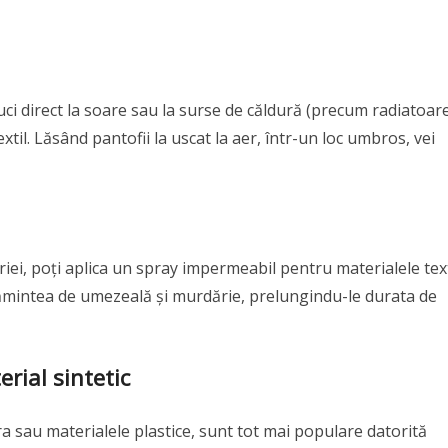
uci direct la soare sau la surse de căldură (precum radiatoare
til. Lăsând pantofii la uscat la aer, într-un loc umbros, vei
i, poți aplica un spray impermeabil pentru materialele text
lțămintea de umezeală și murdărie, prelungindu-le durata de
erial sintetic
ibra sau materialele plastice, sunt tot mai populare datorită