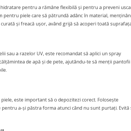
e hidratare pentru a rămâne flexibilă și pentru a preveni usc
m pentru piele care să pătrundă adânc în material, menținâ
 curată și freacă ușor, având grijă să acoperi toată suprafața
lii sau a razelor UV, este recomandat să aplici un spray
ălțămintea de apă și de pete, ajutându-te să menții pantofii
ile.
piele, este important să o depozitezi corect. Folosește
 pentru a-și păstra forma atunci când nu sunt purtați. Evită 