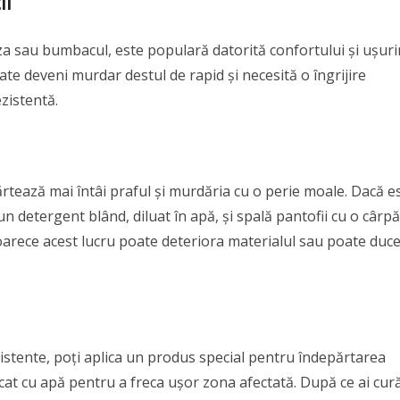
il
nza sau bumbacul, este populară datorită confortului și ușuri
ate deveni murdar destul de rapid și necesită o îngrijire
zistentă.
ărtează mai întâi praful și murdăria cu o perie moale. Dacă e
 detergent blând, diluat în apă, și spală pantofii cu o cârpă
eoarece acest lucru poate deteriora materialul sau poate duce
sistente, poți aplica un produs special pentru îndepărtarea
at cu apă pentru a freca ușor zona afectată. După ce ai cur