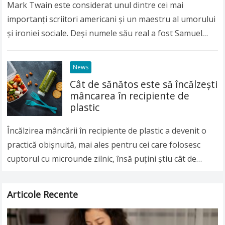
Mark Twain este considerat unul dintre cei mai
importanți scriitori americani și un maestru al umorului
și ironiei sociale. Deși numele său real a fost Samuel
Langhorne Clemens, lumea întreagă îl…
Read more
News
Cât de sănătos este să încălzeşti
mâncarea în recipiente de
plastic
Încălzirea mâncării în recipiente de plastic a devenit o
practică obişnuită, mai ales pentru cei care folosesc
cuptorul cu microunde zilnic, însă puţini ştiu cât de
nesănătoasă poate fi această…
Read more
Articole Recente