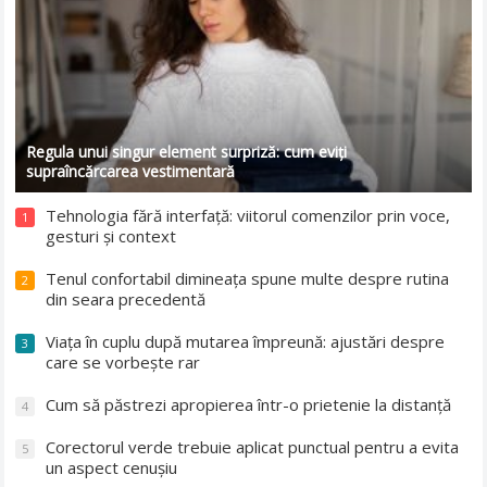
Regula unui singur element surpriză: cum eviți
supraîncărcarea vestimentară
Tehnologia fără interfață: viitorul comenzilor prin voce,
1
gesturi și context
Tenul confortabil dimineața spune multe despre rutina
2
din seara precedentă
Viața în cuplu după mutarea împreună: ajustări despre
3
care se vorbește rar
Cum să păstrezi apropierea într-o prietenie la distanță
4
Corectorul verde trebuie aplicat punctual pentru a evita
5
un aspect cenușiu