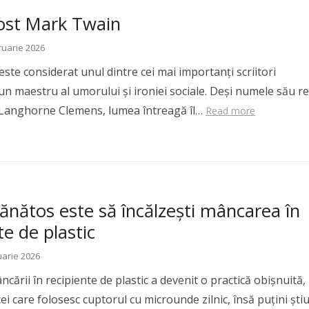
fost Mark Twain
ruarie 2026
ste considerat unul dintre cei mai importanți scriitori
un maestru al umorului și ironiei sociale. Deși numele său re
 Langhorne Clemens, lumea întreagă îl…
Read more
ănătos este să încălzeşti mâncarea în
te de plastic
uarie 2026
ncării în recipiente de plastic a devenit o practică obişnuită,
ei care folosesc cuptorul cu microunde zilnic, însă puţini şti