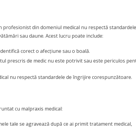
n profesionist din domeniul medical nu respectă standardel
 vătămări sau daune. Acest lucru poate include:
dentifică corect o afecțiune sau o boală.
tul prescris de medic nu este potrivit sau este periculos pen
dical nu respectă standardele de îngrijire corespunzătoare.
runtat cu malpraxis medical:
ele tale se agravează după ce ai primit tratament medical,