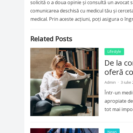
solicită o a doua opinie și consultă un avocat s
comunicarea deschisă cu medicul tău și cercetar
medical. Prin aceste acțiuni, poți asigura o îngr
Related Posts
Lifestyle
De la co
oferă co
Admin
·
3 iulie
Într-un mediu 
apropiate de 
tot mai impo
News