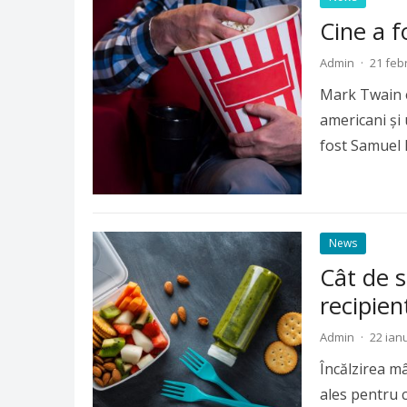
Cine a 
Admin
·
21 feb
Mark Twain e
americani și 
fost Samuel
News
Cât de s
recipien
Admin
·
22 ian
Încălzirea mâ
ales pentru c