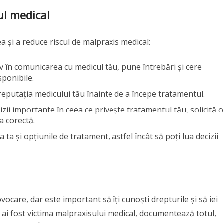
ul medical
a și a reduce riscul de malpraxis medical:
ctiv în comunicarea cu medicul tău, pune întrebări și cere
isponibile.
 și reputația medicului tău înainte de a începe tratamentul.
cizii importante în ceea ce privește tratamentul tău, solicită o
a corectă.
a ta și opțiunile de tratament, astfel încât să poți lua decizii
ocare, dar este important să îți cunoști drepturile și să iei
 ai fost victima malpraxisului medical, documentează totul,