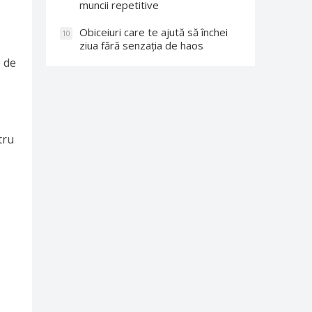
muncii repetitive
Obiceiuri care te ajută să închei
10
ziua fără senzația de haos
e de
tru