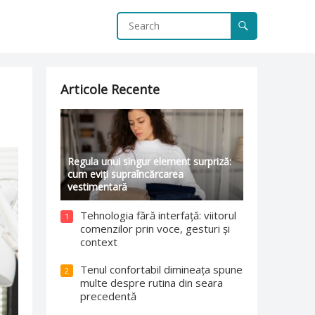
Articole Recente
Regula unui singur element surpriză:
cum eviți supraîncărcarea
vestimentară
Tehnologia fără interfață: viitorul
1
comenzilor prin voce, gesturi și
context
Tenul confortabil dimineața spune
2
multe despre rutina din seara
precedentă