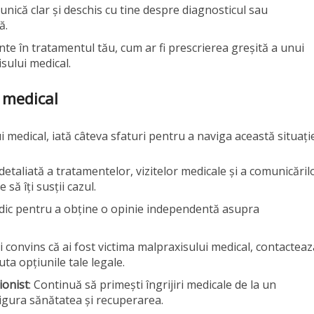
nică clar și deschis cu tine despre diagnosticul sau
ă.
nte în tratamentul tău, cum ar fi prescrierea greșită a unui
isului medical.
 medical
i medical, iată câteva sfaturi pentru a naviga această situație
detaliată a tratamentelor, vizitelor medicale și a comunicăril
 să îți susții cazul.
edic pentru a obține o opinie independentă asupra
ti convins că ai fost victima malpraxisului medical, contacteaz
ta opțiunile tale legale.
ionist
: Continuă să primești îngrijiri medicale de la un
sigura sănătatea și recuperarea.