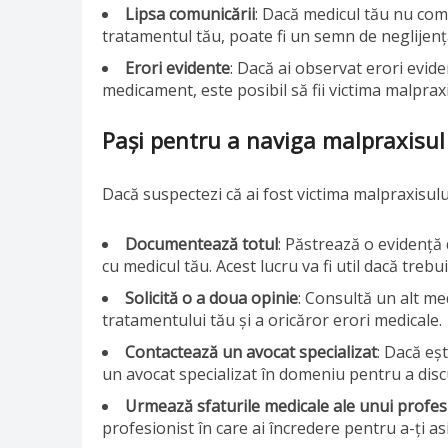
Lipsa comunicării
: Dacă medicul tău nu comu
tratamentul tău, poate fi un semn de neglijenț
Erori evidente
: Dacă ai observat erori evide
medicament, este posibil să fii victima malprax
Pași pentru a naviga malpraxisul
Dacă suspectezi că ai fost victima malpraxisulu
Documentează totul
: Păstrează o evidență 
cu medicul tău. Acest lucru va fi util dacă trebuie
Solicită o a doua opinie
: Consultă un alt m
tratamentului tău și a oricăror erori medicale.
Contactează un avocat specializat
: Dacă eș
un avocat specializat în domeniu pentru a discu
Urmează sfaturile medicale ale unui profes
profesionist în care ai încredere pentru a-ți a