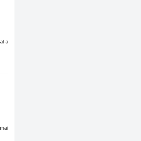
al a
 mai
u