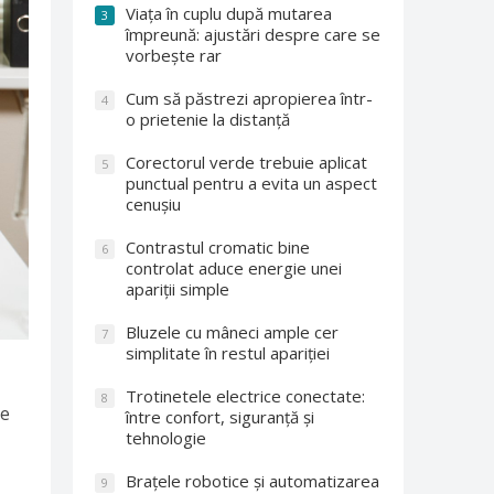
Viața în cuplu după mutarea
3
împreună: ajustări despre care se
vorbește rar
Cum să păstrezi apropierea într-
4
o prietenie la distanță
Corectorul verde trebuie aplicat
5
punctual pentru a evita un aspect
cenușiu
Contrastul cromatic bine
6
controlat aduce energie unei
apariții simple
Bluzele cu mâneci ample cer
7
simplitate în restul apariției
Trotinetele electrice conectate:
8
re
între confort, siguranță și
tehnologie
Brațele robotice și automatizarea
9