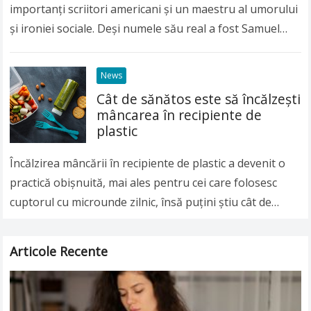
importanți scriitori americani și un maestru al umorului
și ironiei sociale. Deși numele său real a fost Samuel
Langhorne Clemens, lumea întreagă îl…
Read more
News
Cât de sănătos este să încălzeşti
mâncarea în recipiente de
plastic
Încălzirea mâncării în recipiente de plastic a devenit o
practică obişnuită, mai ales pentru cei care folosesc
cuptorul cu microunde zilnic, însă puţini ştiu cât de
nesănătoasă poate fi această…
Read more
Articole Recente