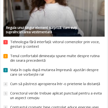
Regula unui singur element surpriză: cum eviți
supraîncărcarea vestimentară
Tehnologia fără interfață: viitorul comenzilor prin voce,
1
gesturi și context
Tenul confortabil dimineața spune multe despre rutina
2
din seara precedentă
Viața în cuplu după mutarea împreună: ajustări despre
3
care se vorbește rar
Cum să păstrezi apropierea într-o prietenie la distanță
4
Corectorul verde trebuie aplicat punctual pentru a evita
5
un aspect cenușiu
Contrastul cromatic bine controlat aduce energie unei
6