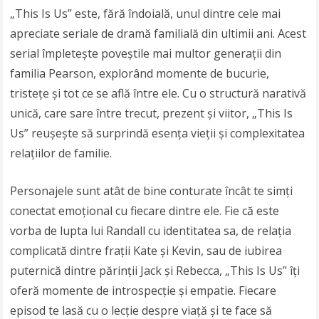
„This Is Us” este, fără îndoială, unul dintre cele mai
apreciate seriale de dramă familială din ultimii ani. Acest
serial împletește poveștile mai multor generații din
familia Pearson, explorând momente de bucurie,
tristețe și tot ce se află între ele. Cu o structură narativă
unică, care sare între trecut, prezent și viitor, „This Is
Us” reușește să surprindă esența vieții și complexitatea
relațiilor de familie.
Personajele sunt atât de bine conturate încât te simți
conectat emoțional cu fiecare dintre ele. Fie că este
vorba de lupta lui Randall cu identitatea sa, de relația
complicată dintre frații Kate și Kevin, sau de iubirea
puternică dintre părinții Jack și Rebecca, „This Is Us” îți
oferă momente de introspecție și empatie. Fiecare
episod te lasă cu o lecție despre viață și te face să