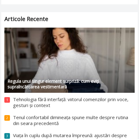
nesănătoasă poate fi această…
Read more
Articole Recente
Regula unui singur element surpriză: cum eviți
supraîncărcarea vestimentară
Tehnologia fără interfață: viitorul comenzilor prin voce,
1
gesturi și context
Tenul confortabil dimineața spune multe despre rutina
2
din seara precedentă
Viața în cuplu după mutarea împreună: ajustări despre
3