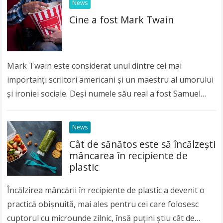
News
Cine a fost Mark Twain
Mark Twain este considerat unul dintre cei mai
importanți scriitori americani și un maestru al umorului
și ironiei sociale. Deși numele său real a fost Samuel
Langhorne Clemens, lumea întreagă îl…
Read more
News
Cât de sănătos este să încălzeşti
mâncarea în recipiente de
plastic
Încălzirea mâncării în recipiente de plastic a devenit o
practică obişnuită, mai ales pentru cei care folosesc
cuptorul cu microunde zilnic, însă puţini ştiu cât de