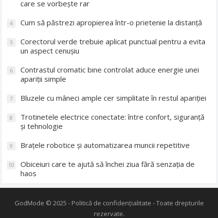
care se vorbește rar
Cum să păstrezi apropierea într-o prietenie la distanță
4
Corectorul verde trebuie aplicat punctual pentru a evita
5
un aspect cenușiu
Contrastul cromatic bine controlat aduce energie unei
6
apariții simple
Bluzele cu mâneci ample cer simplitate în restul apariției
7
Trotinetele electrice conectate: între confort, siguranță
8
și tehnologie
Brațele robotice și automatizarea muncii repetitive
9
Obiceiuri care te ajută să închei ziua fără senzația de
10
haos
GodMode
© 2025 -
Politică de confidențialitate
- Toate drepturile
rezervate.