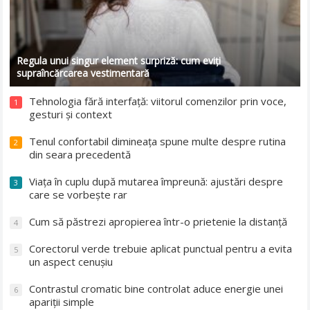
Regula unui singur element surpriză: cum eviți
supraîncărcarea vestimentară
Tehnologia fără interfață: viitorul comenzilor prin voce,
1
gesturi și context
Tenul confortabil dimineața spune multe despre rutina
2
din seara precedentă
Viața în cuplu după mutarea împreună: ajustări despre
3
care se vorbește rar
Cum să păstrezi apropierea într-o prietenie la distanță
4
Corectorul verde trebuie aplicat punctual pentru a evita
5
un aspect cenușiu
Contrastul cromatic bine controlat aduce energie unei
6
apariții simple