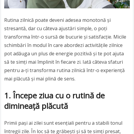
Rutina zilnică poate deveni adesea monotonă și
stresantă, dar cu câteva ajustări simple, o poți
transforma într-o sursă de bucurie și satisfacție. Micile
schimbări în modul în care abordezi activitățile zilnice
pot adăuga un plus de energie pozitivă și te pot ajuta
să te simți mai împlinit în fiecare zi. Iată câteva sfaturi
pentru a-ți transforma rutina zilnică într-o experiență
mai plăcută și mai plină de sens.
1. Începe ziua cu o rutină de
dimineață plăcută
Primii pași ai zilei sunt esențiali pentru a stabili tonul
întregii zile. În loc să te grăbești și să te simți presat,