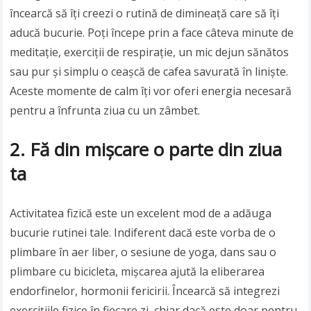
încearcă să îți creezi o rutină de dimineață care să îți
aducă bucurie. Poți începe prin a face câteva minute de
meditație, exerciții de respirație, un mic dejun sănătos
sau pur și simplu o ceașcă de cafea savurată în liniște.
Aceste momente de calm îți vor oferi energia necesară
pentru a înfrunta ziua cu un zâmbet.
2. Fă din mișcare o parte din ziua
ta
Activitatea fizică este un excelent mod de a adăuga
bucurie rutinei tale. Indiferent dacă este vorba de o
plimbare în aer liber, o sesiune de yoga, dans sau o
plimbare cu bicicleta, mișcarea ajută la eliberarea
endorfinelor, hormonii fericirii. Încearcă să integrezi
exercițiile fizice în fiecare zi, chiar dacă este doar pentru