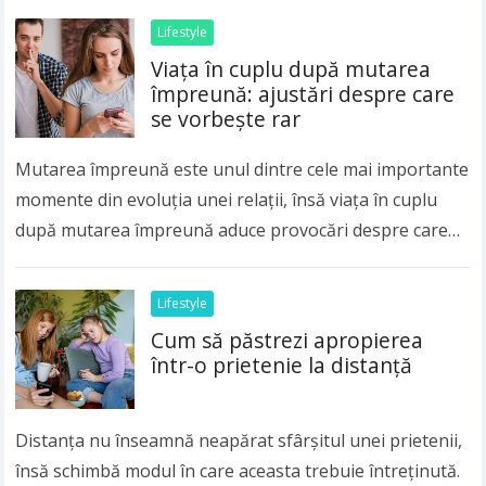
Lifestyle
Viața în cuplu după mutarea
împreună: ajustări despre care
se vorbește rar
Mutarea împreună este unul dintre cele mai importante
momente din evoluția unei relații, însă viața în cuplu
după mutarea împreună aduce provocări despre care
se discută mult mai puțin decât…
Read more
Lifestyle
Cum să păstrezi apropierea
într-o prietenie la distanță
Distanța nu înseamnă neapărat sfârșitul unei prietenii,
însă schimbă modul în care aceasta trebuie întreținută.