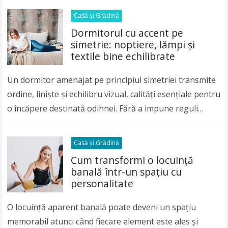
Casă și Grădină
Dormitorul cu accent pe
simetrie: noptiere, lămpi și
textile bine echilibrate
Un dormitor amenajat pe principiul simetriei transmite
ordine, liniște și echilibru vizual, calități esențiale pentru
o încăpere destinată odihnei. Fără a impune reguli
rigide sau un decor monoton, simetria ajută…
Read more
Casă și Grădină
Cum transformi o locuință
banală într-un spațiu cu
personalitate
O locuință aparent banală poate deveni un spațiu
memorabil atunci când fiecare element este ales și