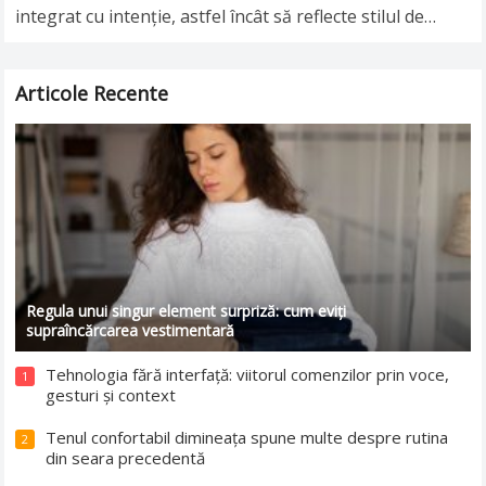
integrat cu intenție, astfel încât să reflecte stilul de
viață, preferințele și identitatea celor…
Read more
Articole Recente
Regula unui singur element surpriză: cum eviți
supraîncărcarea vestimentară
Tehnologia fără interfață: viitorul comenzilor prin voce,
1
gesturi și context
Tenul confortabil dimineața spune multe despre rutina
2
din seara precedentă