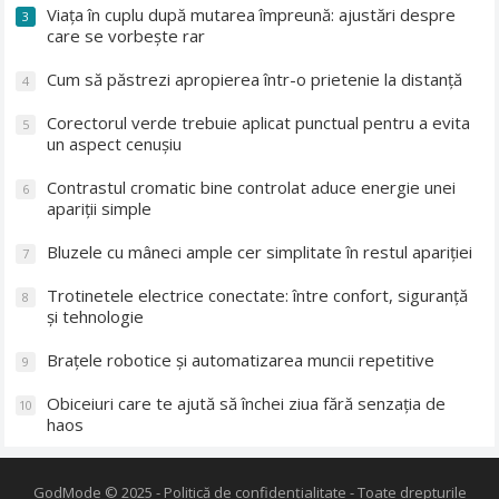
Viața în cuplu după mutarea împreună: ajustări despre
3
care se vorbește rar
Cum să păstrezi apropierea într-o prietenie la distanță
4
Corectorul verde trebuie aplicat punctual pentru a evita
5
un aspect cenușiu
Contrastul cromatic bine controlat aduce energie unei
6
apariții simple
Bluzele cu mâneci ample cer simplitate în restul apariției
7
Trotinetele electrice conectate: între confort, siguranță
8
și tehnologie
Brațele robotice și automatizarea muncii repetitive
9
Obiceiuri care te ajută să închei ziua fără senzația de
10
haos
GodMode
© 2025 -
Politică de confidențialitate
- Toate drepturile