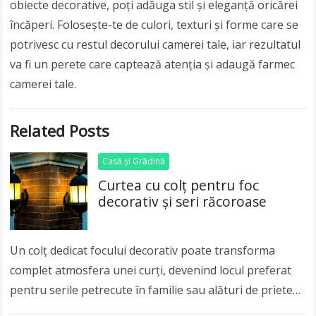
obiecte decorative, poți adăuga stil și eleganță oricărei
încăperi. Folosește-te de culori, texturi și forme care se
potrivesc cu restul decorului camerei tale, iar rezultatul
va fi un perete care captează atenția și adaugă farmec
camerei tale.
Related Posts
Casă și Grădină
Curtea cu colț pentru foc
decorativ și seri răcoroase
Un colț dedicat focului decorativ poate transforma
complet atmosfera unei curți, devenind locul preferat
pentru serile petrecute în familie sau alături de prieteni.
Dincolo de rolul practic oferit în nopțile…
Read more