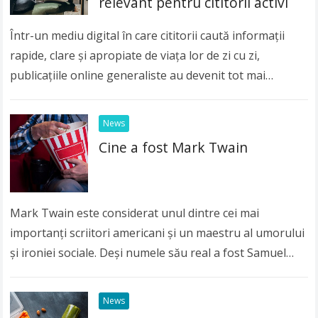
relevant pentru cititorii activi
Într-un mediu digital în care cititorii caută informații
rapide, clare și apropiate de viața lor de zi cu zi,
publicațiile online generaliste au devenit tot mai
importante. Publicul modern nu…
Read more
News
Cine a fost Mark Twain
Mark Twain este considerat unul dintre cei mai
importanți scriitori americani și un maestru al umorului
și ironiei sociale. Deși numele său real a fost Samuel
Langhorne Clemens, lumea întreagă îl…
Read more
News