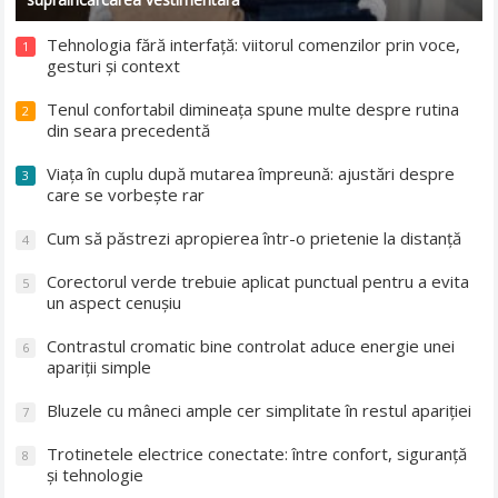
Tehnologia fără interfață: viitorul comenzilor prin voce,
1
gesturi și context
Tenul confortabil dimineața spune multe despre rutina
2
din seara precedentă
Viața în cuplu după mutarea împreună: ajustări despre
3
care se vorbește rar
Cum să păstrezi apropierea într-o prietenie la distanță
4
Corectorul verde trebuie aplicat punctual pentru a evita
5
un aspect cenușiu
Contrastul cromatic bine controlat aduce energie unei
6
apariții simple
Bluzele cu mâneci ample cer simplitate în restul apariției
7
Trotinetele electrice conectate: între confort, siguranță
8
și tehnologie