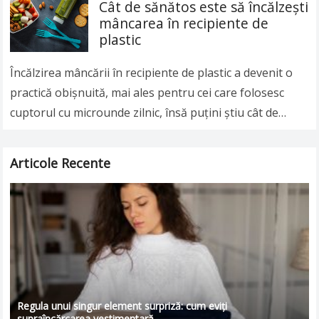
Cât de sănătos este să încălzeşti
mâncarea în recipiente de
plastic
Încălzirea mâncării în recipiente de plastic a devenit o
practică obişnuită, mai ales pentru cei care folosesc
cuptorul cu microunde zilnic, însă puţini ştiu cât de
nesănătoasă poate fi această…
Read more
Articole Recente
Regula unui singur element surpriză: cum eviți
supraîncărcarea vestimentară