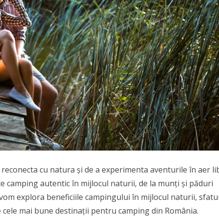
econecta cu natura și de a experimenta aventurile în aer li
 camping autentic în mijlocul naturii, de la munți și păduri
l, vom explora beneficiile campingului în mijlocul naturii, sfatu
e cele mai bune destinații pentru camping din România.