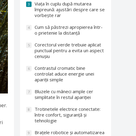
Viața în cuplu după mutarea
3
împreună: ajustări despre care se
vorbește rar
Cum să păstrezi apropierea într-
4
o prietenie la distanță
Corectorul verde trebuie aplicat
5
punctual pentru a evita un aspect
cenușiu
Contrastul cromatic bine
6
controlat aduce energie unei
apariții simple
Bluzele cu mâneci ample cer
7
simplitate în restul apariției
ber.
Trotinetele electrice conectate:
8
între confort, siguranță și
tehnologie
ri
Brațele robotice și automatizarea
9