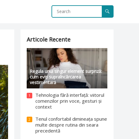
Articole Recente
Regula unui singur element surpriză:
cum eviți supraîncărcarea
vestimentară
Tehnologia fără interfață: viitorul
1
comenzilor prin voce, gesturi și
context
Tenul confortabil dimineața spune
2
multe despre rutina din seara
precedentă