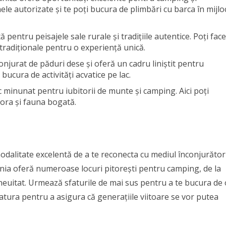
le autorizate și te poți bucura de plimbări cu barca în mijlo
pentru peisajele sale rurale și tradițiile autentice. Poți face
 tradiționale pentru o experiență unică.
nconjurat de păduri dese și oferă un cadru liniștit pentru
bucura de activități acvatice pe lac.
c minunat pentru iubitorii de munte și camping. Aici poți
lora și fauna bogată.
odalitate excelentă de a te reconecta cu mediul înconjurător
ânia oferă numeroase locuri pitorești pentru camping, de la
e neuitat. Urmează sfaturile de mai sus pentru a te bucura de 
tura pentru a asigura că generațiile viitoare se vor putea