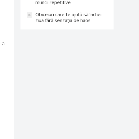
muncii repetitive
Obiceiuri care te ajută să închei
10
ziua fără senzația de haos
e a