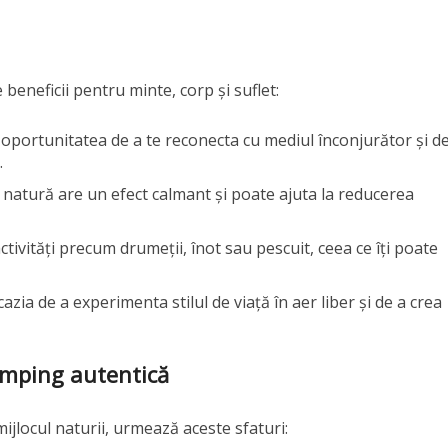
eneficii pentru minte, corp și suflet:
ă oportunitatea de a te reconecta cu mediul înconjurător și d
.
n natură are un efect calmant și poate ajuta la reducerea
tivități precum drumeții, înot sau pescuit, ceea ce îți poate
cazia de a experimenta stilul de viață în aer liber și de a crea
amping autentică
ijlocul naturii, urmează aceste sfaturi: