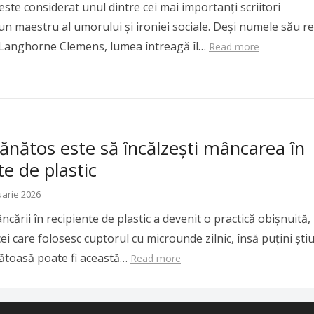
ste considerat unul dintre cei mai importanți scriitori
un maestru al umorului și ironiei sociale. Deși numele său re
 Langhorne Clemens, lumea întreagă îl…
Read more
ănătos este să încălzeşti mâncarea în
te de plastic
uarie 2026
ncării în recipiente de plastic a devenit o practică obişnuită,
ei care folosesc cuptorul cu microunde zilnic, însă puţini şti
ătoasă poate fi această…
Read more