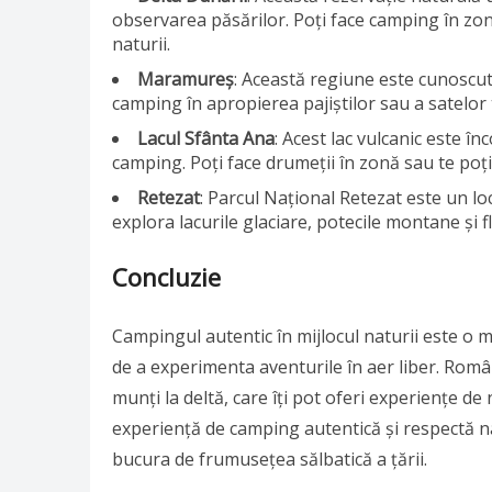
observarea păsărilor. Poți face camping în zone
naturii.
Maramureș
: Această regiune este cunoscută 
camping în apropierea pajiștilor sau a satelor
Lacul Sfânta Ana
: Acest lac vulcanic este î
camping. Poți face drumeții în zonă sau te poți 
Retezat
: Parcul Național Retezat este un lo
explora lacurile glaciare, potecile montane și f
Concluzie
Campingul autentic în mijlocul naturii este o m
de a experimenta aventurile în aer liber. Rom
munți la deltă, care îți pot oferi experiențe d
experiență de camping autentică și respectă na
bucura de frumusețea sălbatică a țării.