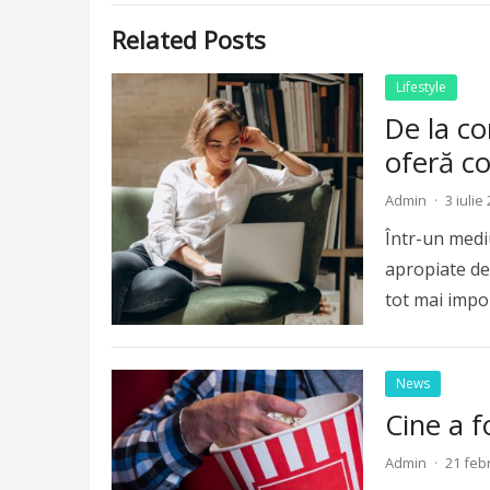
Related Posts
Lifestyle
De la co
oferă co
Admin
·
3 iulie
Într-un mediu 
apropiate de 
tot mai impo
News
Cine a 
Admin
·
21 feb