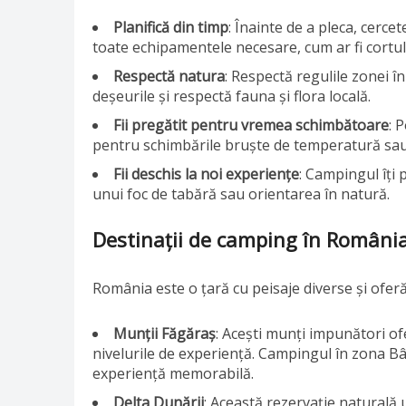
Planifică din timp
: Înainte de a pleca, cerce
toate echipamentele necesare, cum ar fi cortul,
Respectă natura
: Respectă regulile zonei î
deșeurile și respectă fauna și flora locală.
Fii pregătit pentru vremea schimbătoare
: 
pentru schimbările bruște de temperatură sau p
Fii deschis la noi experiențe
: Campingul îți 
unui foc de tabără sau orientarea în natură.
Destinații de camping în Români
România este o țară cu peisaje diverse și ofe
Munții Făgăraș
: Acești munți impunători o
nivelurile de experiență. Campingul în zona B
experiență memorabilă.
Delta Dunării
: Această rezervație naturală