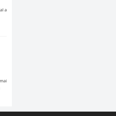
al a
 mai
u