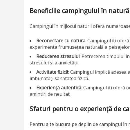
Beneficiile campingului în natură
Campingul în mijlocul naturii oferă numeroase b
Reconectare cu natura
: Campingul îți ofer
experimenta frumusețea naturală a peisajelor
Reducerea stresului
: Petrecerea timpului î
stresului și a anxietății.
Activitate fizică
: Campingul implică adesea ac
îmbunătăți sănătatea fizică.
Experiență autentică
: Campingul îți oferă o
amintiri de neuitat.
Sfaturi pentru o experiență de c
Pentru a te bucura pe deplin de campingul în m