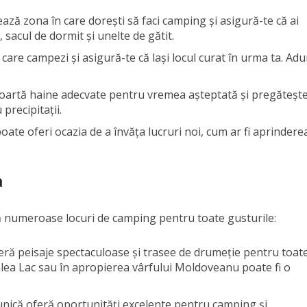
tează zona în care dorești să faci camping și asigură-te că ai
 sacul de dormit și unelte de gătit.
n care campezi și asigură-te că lași locul curat în urma ta. Ad
Poartă haine adecvate pentru vremea așteptată și pregăteșt
recipitații.
poate oferi ocazia de a învăța lucruri noi, cum ar fi aprindere
a
ră numeroase locuri de camping pentru toate gusturile:
feră peisaje spectaculoase și trasee de drumeție pentru toat
âlea Lac sau în apropierea vârfului Moldoveanu poate fi o
 unică oferă oportunități excelente pentru camping și