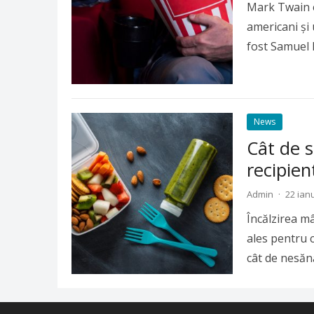
Mark Twain e
americani și 
fost Samuel
News
Cât de s
recipien
Admin
·
22 ian
Încălzirea mâ
ales pentru c
cât de nesăn