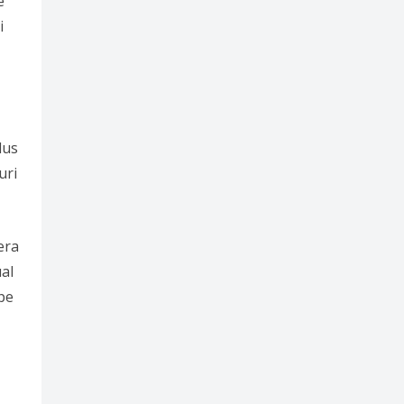
e
i
dus
uri
era
al
 pe