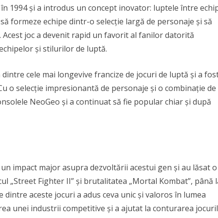
în 1994 și a introdus un concept inovator: luptele între echi
a să formeze echipe dintr-o selecție largă de personaje și să
 Acest joc a devenit rapid un favorit al fanilor datorită
chipelor și stilurilor de luptă.
dintre cele mai longevive francize de jocuri de luptă și a fos
e. Cu o selecție impresionantă de personaje și o combinație de
 consolele NeoGeo și a continuat să fie popular chiar și după
 un impact major asupra dezvoltării acestui gen și au lăsat o
ul „Street Fighter II” și brutalitatea „Mortal Kombat”, până l
re dintre aceste jocuri a adus ceva unic și valoros în lumea
rea unei industrii competitive și a ajutat la conturarea jocuri