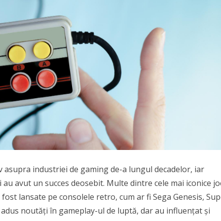
iv asupra industriei de gaming de-a lungul decadelor, iar
i au avut un succes deosebit. Multe dintre cele mai iconice jo
 fost lansate pe consolele retro, cum ar fi Sega Genesis, Su
u adus noutăți în gameplay-ul de luptă, dar au influențat și