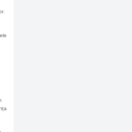
or.
ele
m
ența