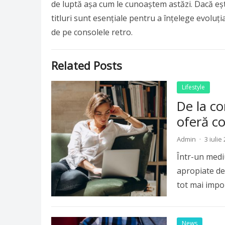
de luptă așa cum le cunoaștem astăzi. Dacă ești
titluri sunt esențiale pentru a înțelege evoluț
de pe consolele retro.
Related Posts
Lifestyle
De la co
oferă co
Admin
·
3 iulie
Într-un mediu 
apropiate de 
tot mai impo
News