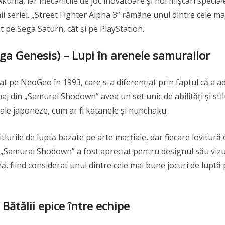
kuma, iar mecanicile de joc inovatoare și noi mișcări special
 seriei. „Street Fighter Alpha 3” rămâne unul dintre cele ma
tât pe Sega Saturn, cât și pe PlayStation.
 Genesis) – Lupi în arenele samurailor
t pe NeoGeo în 1993, care s-a diferențiat prin faptul că a a
aj din „Samurai Shodown” avea un set unic de abilități și stil
nale japoneze, cum ar fi katanele și nunchaku.
itlurile de luptă bazate pe arte marțiale, dar fiecare lovitură 
 „Samurai Shodown” a fost apreciat pentru designul său vizu
, fiind considerat unul dintre cele mai bune jocuri de luptă
Bătălii epice între echipe