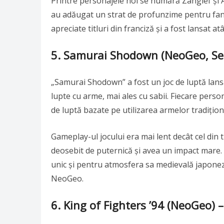
Printre personajele noi se numără Zangief și A
au adăugat un strat de profunzime pentru fanii
apreciate titluri din franciză și a fost lansat a
5.
Samurai Shodown (NeoGeo, Sega
„Samurai Shodown” a fost un joc de luptă lansa
lupte cu arme, mai ales cu sabii. Fiecare person
de luptă bazate pe utilizarea armelor tradițio
Gameplay-ul jocului era mai lent decât cel din t
deosebit de puternică și avea un impact mare.
unic și pentru atmosfera sa medievală japoneză
NeoGeo.
6.
King of Fighters ’94 (NeoGeo) – 