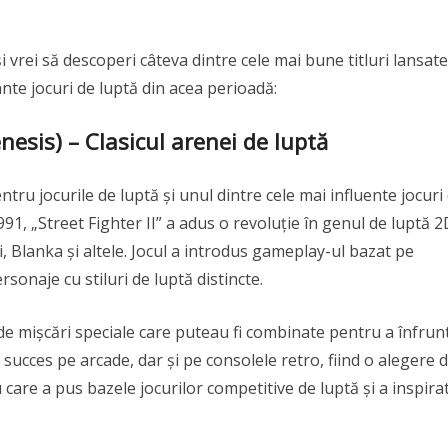
și vrei să descoperi câteva dintre cele mai bune titluri lansat
ante jocuri de luptă din acea perioadă:
nesis) – Clasicul arenei de luptă
ntru jocurile de luptă și unul dintre cele mai influente jocuri
91, „Street Fighter II” a adus o revoluție în genul de luptă 2
 Blanka și altele. Jocul a introdus gameplay-ul bazat pe
rsonaje cu stiluri de luptă distincte.
e de mișcări speciale care puteau fi combinate pentru a înfrun
n succes pe arcade, dar și pe consolele retro, fiind o alegere 
u care a pus bazele jocurilor competitive de luptă și a inspira