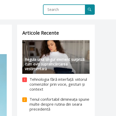
Articole Recente
Regula unui singur element surpriză:
cum eviți supraîncărcarea
vestimentară
Tehnologia fără interfață: viitorul
1
comenzilor prin voce, gesturi și
context
Tenul confortabil dimineața spune
2
multe despre rutina din seara
precedentă