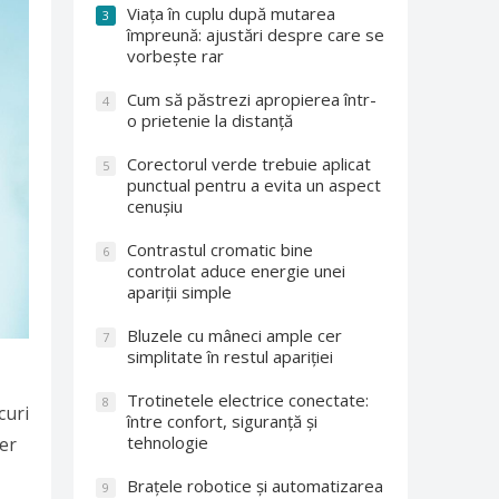
Viața în cuplu după mutarea
3
împreună: ajustări despre care se
vorbește rar
Cum să păstrezi apropierea într-
4
o prietenie la distanță
Corectorul verde trebuie aplicat
5
punctual pentru a evita un aspect
cenușiu
Contrastul cromatic bine
6
controlat aduce energie unei
apariții simple
Bluzele cu mâneci ample cer
7
simplitate în restul apariției
Trotinetele electrice conectate:
8
curi
între confort, siguranță și
tehnologie
per
Brațele robotice și automatizarea
9