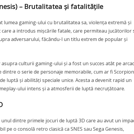
is) – Brutalitatea și fatalitățile
at lumea gaming-ului cu brutalitatea sa, violența extremă și
oc care a introdus mișcările fatale, care permiteau jucătorilor 
upra adversarului, făcându-l un titlu extrem de popular și
asupra culturii gaming-ului și a fost un succes atât pe arca
ge dintre o serie de personaje memorabile, cum ar fi Scorpion
de luptă și abilități speciale unice. Acesta a devenit rapid un
gameplay-ului intens și a atmosferii de luptă necruțătoare.
D
 unul dintre primele jocuri de luptă 3D care au avut un impa
ibil pe o consolă retro clasică ca SNES sau Sega Genesis,