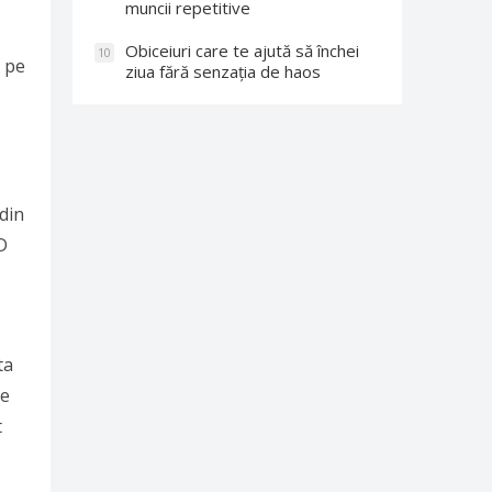
muncii repetitive
Obiceiuri care te ajută să închei
10
e pe
ziua fără senzația de haos
 din
D
ta
de
t