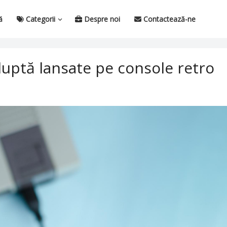
ă
Categorii
Despre noi
Contactează-ne
luptă lansate pe console retro