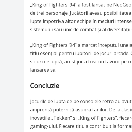
„King of Fighters ’94” a fost lansat pe NeoGeo 
de trei personaje. Jucătorii aveau posibilitate
lupte împotriva altor echipe în meciuri intense.
sistemului său unic de combat și al diversității e
„King of Fighters ’94” a marcat începutul uneia 
titlu esențial pentru iubitorii de jocuri arcad
stiluri de luptă, acest joc a fost un favorit pe
lansarea sa.
Concluzie
Jocurile de luptă de pe consolele retro au avut
amprentă puternică asupra fanilor. De la clasic
inovațiile „Tekken” și „King of Fighters”, fieca
gaming-ului. Fiecare titlu a contribuit la forma