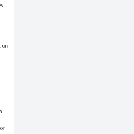
pe
t un
a
lor