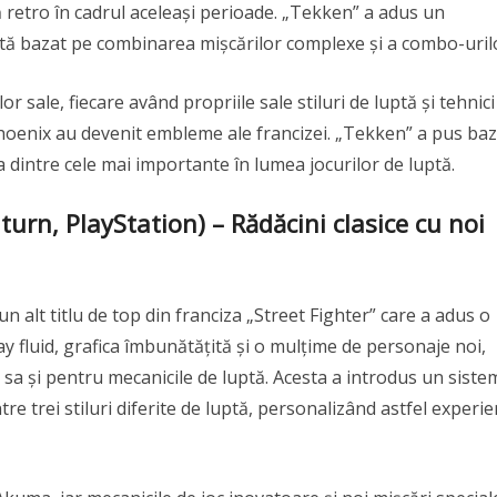
ă retro în cadrul aceleași perioade. „Tekken” a adus un
ptă bazat pe combinarea mișcărilor complexe și a combo-uril
 sale, fiecare având propriile sale stiluri de luptă și tehnici
Phoenix au devenit embleme ale francizei. „Tekken” a pus baz
a dintre cele mai importante în lumea jocurilor de luptă.
turn, PlayStation) – Rădăcini clasice cu noi
un alt titlu de top din franciza „Street Fighter” care a adus o
ay fluid, grafica îmbunătățită și o mulțime de personaje noi,
 sa și pentru mecanicile de luptă. Acesta a introdus un siste
tre trei stiluri diferite de luptă, personalizând astfel experi