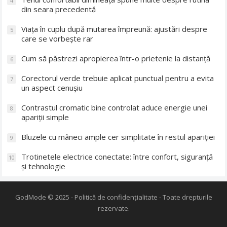
4
din seara precedentă
Viața în cuplu după mutarea împreună: ajustări despre
5
care se vorbește rar
Cum să păstrezi apropierea într-o prietenie la distanță
6
Corectorul verde trebuie aplicat punctual pentru a evita
7
un aspect cenușiu
Contrastul cromatic bine controlat aduce energie unei
8
apariții simple
Bluzele cu mâneci ample cer simplitate în restul apariției
9
Trotinetele electrice conectate: între confort, siguranță
10
și tehnologie
GodMode
© 2025 -
Politică de confidențialitate
- Toate drepturile
rezervate.