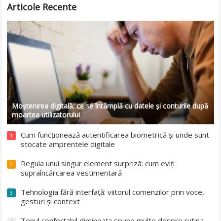
Articole Recente
Moștenirea digitală: ce se întâmplă cu datele și conturile după
moartea utilizatorului
Cum funcționează autentificarea biometrică și unde sunt
1
stocate amprentele digitale
Regula unui singur element surpriză: cum eviți
2
supraîncărcarea vestimentară
Tehnologia fără interfață: viitorul comenzilor prin voce,
3
gesturi și context
Tenul confortabil dimineața spune multe despre rutina