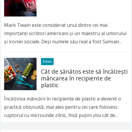
Mark Twain este considerat unul dintre cei mai
importanți scriitori americani și un maestru al umorului
și ironiei sociale. Deși numele său real a fost Samuel
Langhorne Clemens, lumea întreagă îl…
Read more
News
Cât de sănătos este să încălzeşti
mâncarea în recipiente de
plastic
Încălzirea mâncării în recipiente de plastic a devenit o
practică obişnuită, mai ales pentru cei care folosesc
cuptorul cu microunde zilnic, însă puţini ştiu cât de
nesănătoasă poate fi această…
Read more