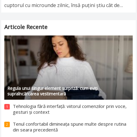
cuptorul cu microunde zilnic, însă puţini ştiu cât de
nesănătoasă poate fi această…
Read more
Articole Recente
Regula unui singur element surpriză: cum eviți
supraîncărcarea vestimentară
Tehnologia fără interfață: viitorul comenzilor prin voce,
1
gesturi și context
Tenul confortabil dimineața spune multe despre rutina
2
din seara precedentă