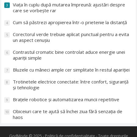
Viața în cuplu după mutarea împreună: ajustări despre
3
care se vorbește rar
Cum să păstrezi apropierea într-o prietenie la distanță
4
Corectorul verde trebuie aplicat punctual pentru a evita
5
un aspect cenușiu
Contrastul cromatic bine controlat aduce energie unei
6
apariții simple
Bluzele cu mâneci ample cer simplitate în restul apariției
7
Trotinetele electrice conectate: între confort, siguranță
8
și tehnologie
Brațele robotice și automatizarea muncii repetitive
9
Obiceiuri care te ajută să închei ziua fără senzația de
10
haos
GodMode
© 2025 -
Politică de confidențialitate
- Toate drepturile