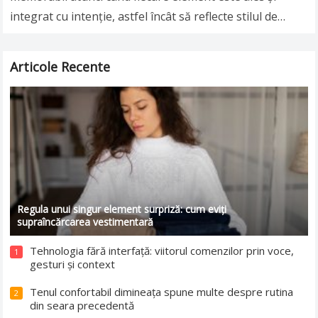
integrat cu intenție, astfel încât să reflecte stilul de
viață, preferințele și identitatea celor…
Read more
Articole Recente
Regula unui singur element surpriză: cum eviți
supraîncărcarea vestimentară
Tehnologia fără interfață: viitorul comenzilor prin voce,
1
gesturi și context
Tenul confortabil dimineața spune multe despre rutina
2
din seara precedentă