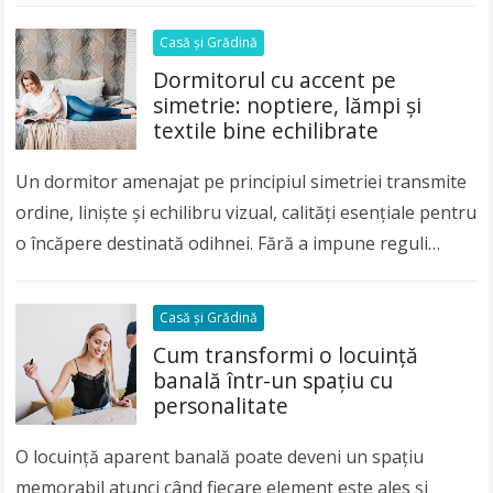
Casă și Grădină
Dormitorul cu accent pe
simetrie: noptiere, lămpi și
textile bine echilibrate
Un dormitor amenajat pe principiul simetriei transmite
ordine, liniște și echilibru vizual, calități esențiale pentru
o încăpere destinată odihnei. Fără a impune reguli
rigide sau un decor monoton, simetria ajută…
Read more
Casă și Grădină
Cum transformi o locuință
banală într-un spațiu cu
personalitate
O locuință aparent banală poate deveni un spațiu
memorabil atunci când fiecare element este ales și