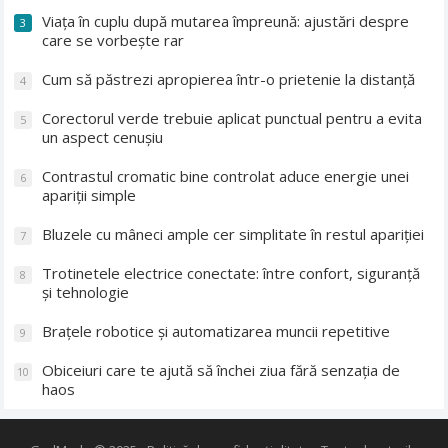
Viața în cuplu după mutarea împreună: ajustări despre
3
care se vorbește rar
Cum să păstrezi apropierea într-o prietenie la distanță
4
Corectorul verde trebuie aplicat punctual pentru a evita
5
un aspect cenușiu
Contrastul cromatic bine controlat aduce energie unei
6
apariții simple
Bluzele cu mâneci ample cer simplitate în restul apariției
7
Trotinetele electrice conectate: între confort, siguranță
8
și tehnologie
Brațele robotice și automatizarea muncii repetitive
9
Obiceiuri care te ajută să închei ziua fără senzația de
10
haos