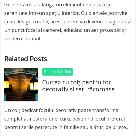
excelentă de a adăuga un element de natură și
serenitate într-un spațiu interior. Cu plantele potrivite
și un design creativ, acest perete va deveni cu siguranță
un punct focal al camerei, aducând un aer proaspăt și
un decor rafinat.
Related Posts
Casă și Grădină
Curtea cu colț pentru foc
decorativ și seri răcoroase
Un colț dedicat focului decorativ poate transforma
complet atmosfera unei curți, devenind locul preferat
pentru serile petrecute în familie sau alături de prieteni.
Dincolo de rolul practic oferit în nopțile…
Read more