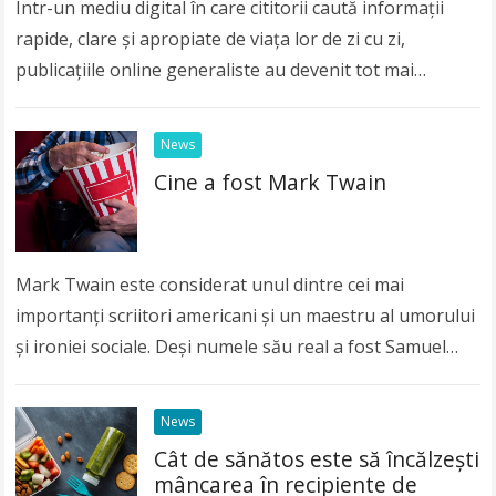
Într-un mediu digital în care cititorii caută informații
rapide, clare și apropiate de viața lor de zi cu zi,
publicațiile online generaliste au devenit tot mai
importante. Publicul modern nu…
Read more
News
Cine a fost Mark Twain
Mark Twain este considerat unul dintre cei mai
importanți scriitori americani și un maestru al umorului
și ironiei sociale. Deși numele său real a fost Samuel
Langhorne Clemens, lumea întreagă îl…
Read more
News
Cât de sănătos este să încălzeşti
mâncarea în recipiente de