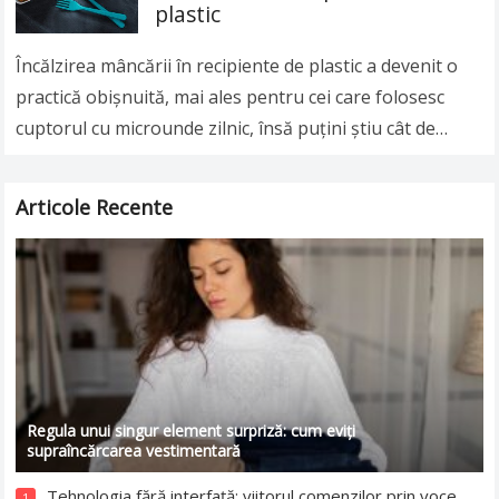
plastic
Încălzirea mâncării în recipiente de plastic a devenit o
practică obişnuită, mai ales pentru cei care folosesc
cuptorul cu microunde zilnic, însă puţini ştiu cât de
nesănătoasă poate fi această…
Read more
Articole Recente
Regula unui singur element surpriză: cum eviți
supraîncărcarea vestimentară
Tehnologia fără interfață: viitorul comenzilor prin voce,
1