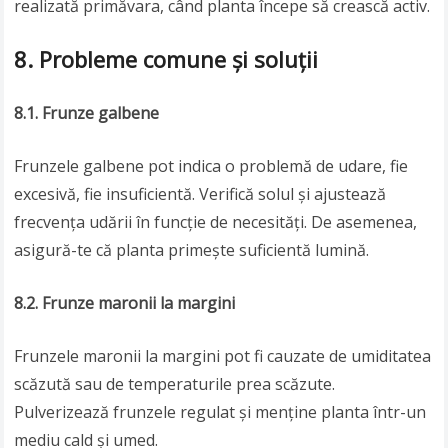
realizată primăvara, când planta începe să crească activ.
8. Probleme comune și soluții
8.1. Frunze galbene
Frunzele galbene pot indica o problemă de udare, fie
excesivă, fie insuficientă. Verifică solul și ajustează
frecvența udării în funcție de necesități. De asemenea,
asigură-te că planta primește suficientă lumină.
8.2. Frunze maronii la margini
Frunzele maronii la margini pot fi cauzate de umiditatea
scăzută sau de temperaturile prea scăzute.
Pulverizează frunzele regulat și menține planta într-un
mediu cald și umed.