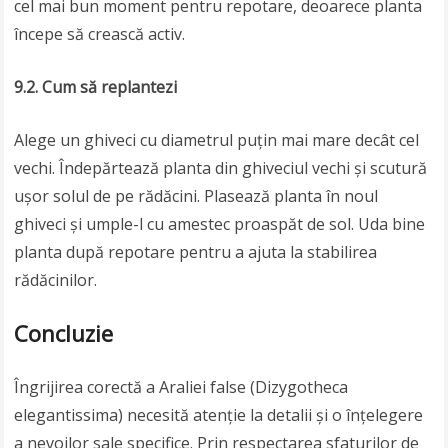
cel mai bun moment pentru repotare, deoarece planta
începe să crească activ.
9.2. Cum să replantezi
Alege un ghiveci cu diametrul puțin mai mare decât cel
vechi. Îndepărtează planta din ghiveciul vechi și scutură
ușor solul de pe rădăcini. Plasează planta în noul
ghiveci și umple-l cu amestec proaspăt de sol. Uda bine
planta după repotare pentru a ajuta la stabilirea
rădăcinilor.
Concluzie
Îngrijirea corectă a Araliei false (Dizygotheca
elegantissima) necesită atenție la detalii și o înțelegere
a nevoilor sale specifice. Prin respectarea sfaturilor de