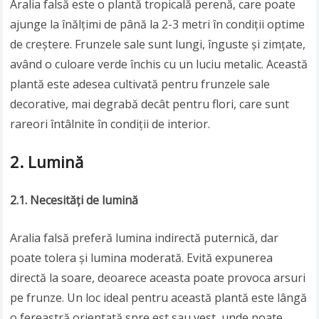
Aralia falsă este o plantă tropicală perenă, care poate
ajunge la înălțimi de până la 2-3 metri în condiții optime
de creștere. Frunzele sale sunt lungi, înguste și zimțate,
având o culoare verde închis cu un luciu metalic. Această
plantă este adesea cultivată pentru frunzele sale
decorative, mai degrabă decât pentru flori, care sunt
rareori întâlnite în condiții de interior.
2. Lumină
2.1. Necesități de lumină
Aralia falsă preferă lumina indirectă puternică, dar
poate tolera și lumina moderată. Evită expunerea
directă la soare, deoarece aceasta poate provoca arsuri
pe frunze. Un loc ideal pentru această plantă este lângă
o fereastră orientată spre est sau vest, unde poate