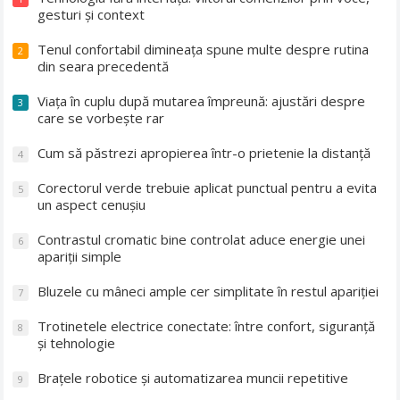
gesturi și context
Tenul confortabil dimineața spune multe despre rutina
2
din seara precedentă
Viața în cuplu după mutarea împreună: ajustări despre
3
care se vorbește rar
Cum să păstrezi apropierea într-o prietenie la distanță
4
Corectorul verde trebuie aplicat punctual pentru a evita
5
un aspect cenușiu
Contrastul cromatic bine controlat aduce energie unei
6
apariții simple
Bluzele cu mâneci ample cer simplitate în restul apariției
7
Trotinetele electrice conectate: între confort, siguranță
8
și tehnologie
Brațele robotice și automatizarea muncii repetitive
9