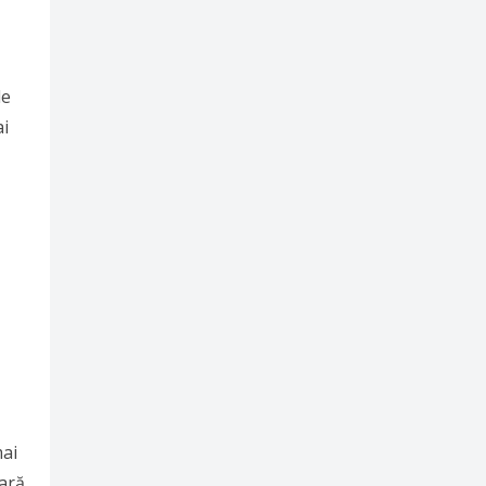
le
ai
mai
eară