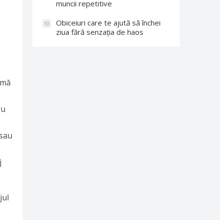
muncii repetitive
Obiceiuri care te ajută să închei
10
ziua fără senzația de haos
rmă
ru
 sau
j
jul