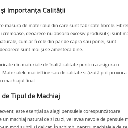
și Importanța Calității
e măsură de materialul din care sunt fabricate fibrele. Fibre
 și cremoase, deoarece nu absorb excesiv produsul și sunt m
naturale, cum ar fi cele din păr de capră sau ponei, sunt
deoarece sunt moi și se amestecă bine.
icate din materiale de înaltă calitate pentru a asigura o
. Materialele mai ieftine sau de calitate scăzută pot provoca
în machiajul final.
e de Tipul de Machiaj
 frecvent, este esențial să alegi pensulele corespunzătoare
e un machiaj natural de zi cu zi, vei avea nevoie de pensule 
tr-un mod subtil și delicat. În schimb, pentru machiajele de s