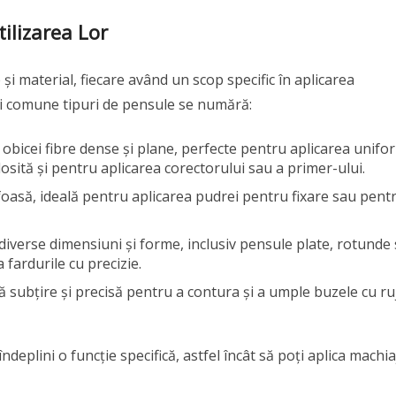
ilizarea Lor
i material, fiecare având un scop specific în aplicarea
ai comune tipuri de pensule se numără:
e obicei fibre dense și plane, perfecte pentru aplicarea unifo
losită și pentru aplicarea corectorului sau a primer-ului.
foasă, ideală pentru aplicarea pudrei pentru fixare sau pent
n diverse dimensiuni și forme, inclusiv pensule plate, rotunde
 fardurile cu precizie.
mă subțire și precisă pentru a contura și a umple buzele cu ru
deplini o funcție specifică, astfel încât să poți aplica machia