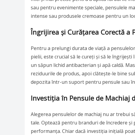
sau pentru evenimente speciale, pensulele mai 
intense sau produsele cremoase pentru un lo
Îngrijirea și Curățarea Corectă a
Pentru a prelungi durata de viață a pensulelor ta
pielii, este crucial să le cureți și să le îngrij
un săpun lichid antibacterian și apă caldă. Ma
reziduurile de produs, apoi clătește-le bine su
depozita într-un suport pentru pensule sau înt
Investiția în Pensule de Machiaj 
Alegerea pensulelor de machiaj nu ar trebui să fi
tale. Optează pentru branduri de încredere și p
performanța. Chiar dacă investiția inițială po