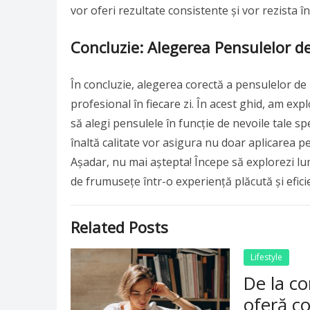
vor oferi rezultate consistente și vor rezista în
Concluzie: Alegerea Pensulelor d
În concluzie, alegerea corectă a pensulelor de
profesional în fiecare zi. În acest ghid, am ex
să alegi pensulele în funcție de nevoile tale spe
înaltă calitate vor asigura nu doar aplicarea per
Așadar, nu mai aștepta! Începe să explorezi lu
de frumusețe într-o experiență plăcută și efici
Related Posts
Lifestyle
De la co
oferă co