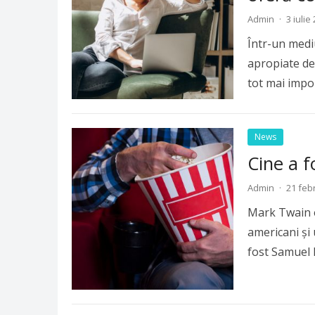
Admin
·
3 iulie
Într-un mediu 
apropiate de 
tot mai impo
News
Cine a 
Admin
·
21 feb
Mark Twain e
americani și 
fost Samuel