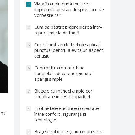
Viața în cuplu după mutarea
3
împreună: ajustări despre care se
vorbește rar
Cum să păstrezi apropierea într-
4
o prietenie la distanță
Corectorul verde trebuie aplicat
5
punctual pentru a evita un aspect
cenușiu
Contrastul cromatic bine
6
controlat aduce energie unei
apariții simple
Bluzele cu mâneci ample cer
7
simplitate în restul apariției
Trotinetele electrice conectate:
8
unt
între confort, siguranță și
tehnologie
Brațele robotice și automatizarea
9