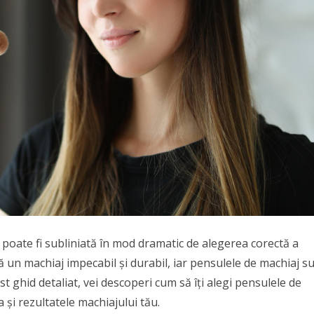
poate fi subliniată în mod dramatic de alegerea corectă a
ă un machiaj impecabil și durabil, iar pensulele de machiaj s
t ghid detaliat, vei descoperi cum să îți alegi pensulele de
 și rezultatele machiajului tău.