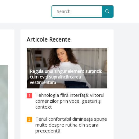
Articole Recente
Regula unui singur element surpriză:
cum eviți supraîncărcarea
vestimentară
Tehnologia fără interfață: viitorul
1
comenzilor prin voce, gesturi și
context
Tenul confortabil dimineața spune
2
multe despre rutina din seara
precedentă