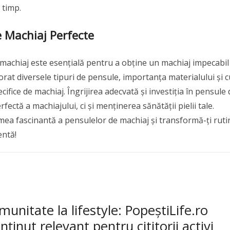
 timp.
e Machiaj Perfecte
 machiaj este esențială pentru a obține un machiaj impecabil 
plorat diversele tipuri de pensule, importanța materialului și 
cifice de machiaj. Îngrijirea adecvată și investiția în pensule 
fectă a machiajului, ci și menținerea sănătății pielii tale.
mea fascinantă a pensulelor de machiaj și transformă-ți ruti
entă!
munitate la lifestyle: PopeștiLife.ro
nținut relevant pentru cititorii activi