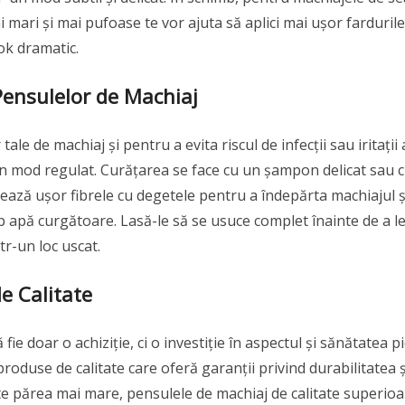
mari și mai pufoase te vor ajuta să aplici mai ușor fardurile
ok dramatic.
 Pensulelor de Machiaj
le de machiaj și pentru a evita riscul de infecții sau iritații 
ești în mod regulat. Curățarea se face cu un șampon delicat sau 
sează ușor fibrele cu degetele pentru a îndepărta machiajul ș
b apă curgătoare. Lasă-le să se usuce complet înainte de a l
r-un loc uscat.
de Calitate
e doar o achiziție, ci o investiție în aspectul și sănătatea pie
roduse de calitate care oferă garanții privind durabilitatea ș
ate părea mai mare, pensulele de machiaj de calitate superio