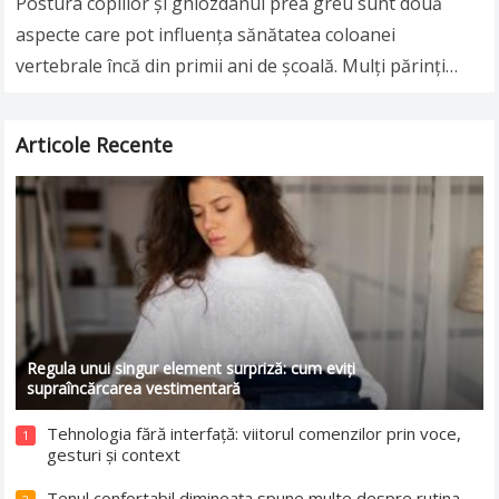
Postura copiilor și ghiozdanul prea greu sunt două
aspecte care pot influența sănătatea coloanei
vertebrale încă din primii ani de școală. Mulți părinți
observă că cei mici poartă zilnic ghiozdane…
Read more
Articole Recente
Regula unui singur element surpriză: cum eviți
supraîncărcarea vestimentară
Tehnologia fără interfață: viitorul comenzilor prin voce,
1
gesturi și context
Tenul confortabil dimineața spune multe despre rutina