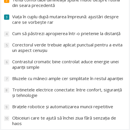
2
din seara precedentă
Viața în cuplu după mutarea împreună: ajustări despre
3
care se vorbește rar
Cum să păstrezi apropierea într-o prietenie la distanță
4
Corectorul verde trebuie aplicat punctual pentru a evita
5
un aspect cenușiu
Contrastul cromatic bine controlat aduce energie unei
6
apariții simple
Bluzele cu mâneci ample cer simplitate în restul apariției
7
Trotinetele electrice conectate: între confort, siguranță
8
și tehnologie
Brațele robotice și automatizarea muncii repetitive
9
Obiceiuri care te ajută să închei ziua fără senzația de
10
haos