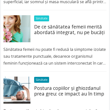
superficial, iar somnul și masa musculară se află printre
cei mai importanți piloni ai echilibrului…
Read more
Sănătate
De ce sănătatea femeii merită
abordată integrat, nu pe bucăți
Sănătatea femeii nu poate fi redusă la simptome izolate
sau tratamente punctuale, deoarece organismul
feminin funcționează ca un sistem interconectat în care
hormonii, metabolismul, sănătatea mentală și stilul de
viață…
Read more
Sănătate
Postura copiilor și ghiozdanul
prea greu: ce impact au în timp