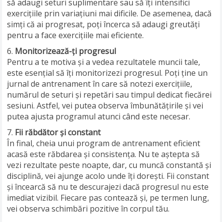
să adaugi seturi suplimentare sau să îți intensifici
exercițiile prin variațiuni mai dificile. De asemenea, dacă
simți că ai progresat, poți încerca să adaugi greutăți
pentru a face exercițiile mai eficiente.
Monitorizează-ți progresul
Pentru a te motiva și a vedea rezultatele muncii tale,
este esențial să îți monitorizezi progresul. Poți ține un
jurnal de antrenament în care să notezi exercițiile,
numărul de seturi și repetări sau timpul dedicat fiecărei
sesiuni. Astfel, vei putea observa îmbunătățirile și vei
putea ajusta programul atunci când este necesar.
Fii răbdător și constant
În final, cheia unui program de antrenament eficient
acasă este răbdarea și consistența. Nu te aștepta să
vezi rezultate peste noapte, dar, cu muncă constantă și
disciplină, vei ajunge acolo unde îți dorești. Fii constant
și încearcă să nu te descurajezi dacă progresul nu este
imediat vizibil. Fiecare pas contează și, pe termen lung,
vei observa schimbări pozitive în corpul tău.