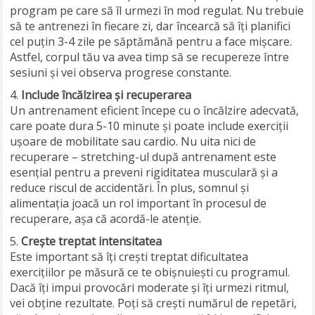
program pe care să îl urmezi în mod regulat. Nu trebuie
să te antrenezi în fiecare zi, dar încearcă să îți planifici
cel puțin 3-4 zile pe săptămână pentru a face mișcare.
Astfel, corpul tău va avea timp să se recupereze între
sesiuni și vei observa progrese constante.
Include încălzirea și recuperarea
Un antrenament eficient începe cu o încălzire adecvată,
care poate dura 5-10 minute și poate include exerciții
ușoare de mobilitate sau cardio. Nu uita nici de
recuperare – stretching-ul după antrenament este
esențial pentru a preveni rigiditatea musculară și a
reduce riscul de accidentări. În plus, somnul și
alimentația joacă un rol important în procesul de
recuperare, așa că acordă-le atenție.
Crește treptat intensitatea
Este important să îți crești treptat dificultatea
exercițiilor pe măsură ce te obișnuiești cu programul.
Dacă îți impui provocări moderate și îți urmezi ritmul,
vei obține rezultate. Poți să crești numărul de repetări,