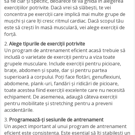
să fie clar și specific, deoarece te va ghida în alegerea
exercițiilor potrivite. Dacă vrei să slăbești, te vei
concentra pe exerciții care implică mai multe grupe de
mușchi și care îți cresc ritmul cardiac. Dacă scopul tău
este să crești în masă musculară, vei alege exerciții de
forță.
Alege tipurile de exerciții potrivite
Un program de antrenament eficient acasă trebuie să
includă o varietate de exerciții pentru a viza toate
grupele musculare. Include exerciții pentru picioare,
brațe, abdomen și spate, dar și pentru partea
superioară a corpului. Poți face flotări, genuflexiuni,
abdomene, plank-uri, fandări și ridicări de picioare,
toate acestea fiind exerciții excelente care nu necesită
echipament. De asemenea, adaugă câteva exerciții
pentru mobilitate și stretching pentru a preveni
accidentările.
Programează-ți sesiunile de antrenament
Un aspect important al unui program de antrenament
eficient este consistența. Este esențial să îți stabilești un