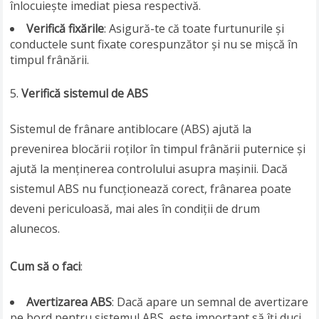
înlocuiește imediat piesa respectivă.
Verifică fixările
: Asigură-te că toate furtunurile și
conductele sunt fixate corespunzător și nu se mișcă în
timpul frânării.
Verifică sistemul de ABS
Sistemul de frânare antiblocare (ABS) ajută la
prevenirea blocării roților în timpul frânării puternice și
ajută la menținerea controlului asupra mașinii. Dacă
sistemul ABS nu funcționează corect, frânarea poate
deveni periculoasă, mai ales în condiții de drum
alunecos.
Cum să o faci
:
Avertizarea ABS
: Dacă apare un semnal de avertizare
pe bord pentru sistemul ABS, este important să îți duci