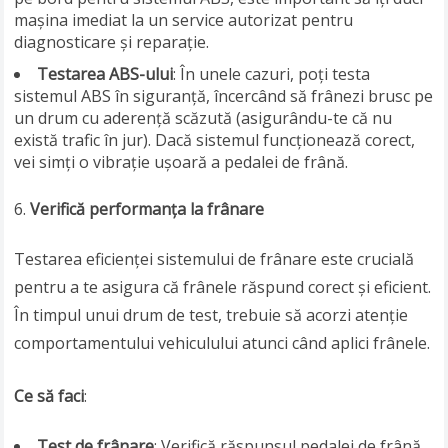
mașina imediat la un service autorizat pentru
diagnosticare și reparație.
Testarea ABS-ului
: În unele cazuri, poți testa
sistemul ABS în siguranță, încercând să frânezi brusc pe
un drum cu aderență scăzută (asigurându-te că nu
există trafic în jur). Dacă sistemul funcționează corect,
vei simți o vibrație ușoară a pedalei de frână.
Verifică performanța la frânare
Testarea eficienței sistemului de frânare este crucială
pentru a te asigura că frânele răspund corect și eficient.
În timpul unui drum de test, trebuie să acorzi atenție
comportamentului vehiculului atunci când aplici frânele.
Ce să faci
:
Test de frânare
: Verifică răspunsul pedalei de frână