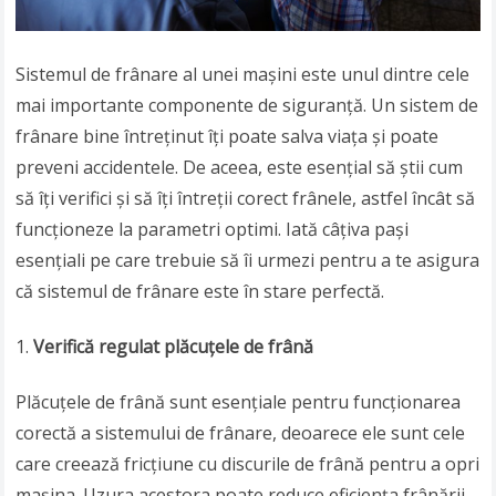
Sistemul de frânare al unei mașini este unul dintre cele
mai importante componente de siguranță. Un sistem de
frânare bine întreținut îți poate salva viața și poate
preveni accidentele. De aceea, este esențial să știi cum
să îți verifici și să îți întreții corect frânele, astfel încât să
funcționeze la parametri optimi. Iată câțiva pași
esențiali pe care trebuie să îi urmezi pentru a te asigura
că sistemul de frânare este în stare perfectă.
Verifică regulat plăcuțele de frână
Plăcuțele de frână sunt esențiale pentru funcționarea
corectă a sistemului de frânare, deoarece ele sunt cele
care creează fricțiune cu discurile de frână pentru a opri
mașina. Uzura acestora poate reduce eficiența frânării