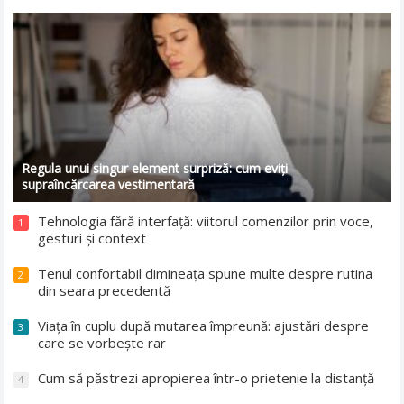
Regula unui singur element surpriză: cum eviți
supraîncărcarea vestimentară
Tehnologia fără interfață: viitorul comenzilor prin voce,
1
gesturi și context
Tenul confortabil dimineața spune multe despre rutina
2
din seara precedentă
Viața în cuplu după mutarea împreună: ajustări despre
3
care se vorbește rar
Cum să păstrezi apropierea într-o prietenie la distanță
4