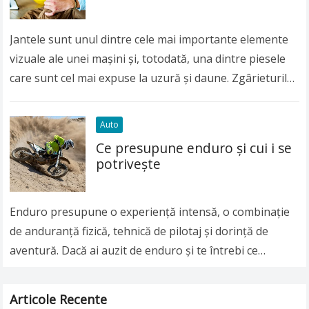
Jantele sunt unul dintre cele mai importante elemente
vizuale ale unei mașini și, totodată, una dintre piesele
care sunt cel mai expuse la uzură și daune. Zgârieturile
și loviturile nu…
Read more
Auto
Ce presupune enduro și cui i se
potrivește
Enduro presupune o experiență intensă, o combinație
de anduranță fizică, tehnică de pilotaj și dorință de
aventură. Dacă ai auzit de enduro și te întrebi ce
presupune cu adevărat și…
Read more
Articole Recente