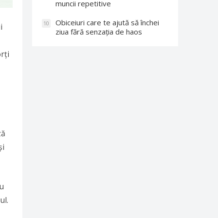
muncii repetitive
Obiceiuri care te ajută să închei
10
i
ziua fără senzația de haos
rți
ză
și
cu
ul.