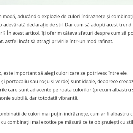
în modă, aducând o explozie de culori îndrăznețe și combinați
o adevărată declarație de stil. Dar cum să adopți acest trend
ri? În acest articol, îți oferim câteva sfaturi despre cum să po
t, astfel încât să atragi privirile într-un mod rafinat.
 este important să alegi culori care se potrivesc între ele.
și portocaliu sau roșu și verde) sunt ideale, deoarece creea
orile care sunt adiacente pe roata culorilor (precum albastru 
onie subtilă, dar totodată vibrantă.
combinații de culori mai puțin îndrăznețe, cum ar fi albastru 
cu combinații mai exotice pe măsură ce te obișnuiești cu stil