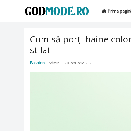
Prima pagin
Cum să porți haine color
stilat
Fashion
Admin
·
20 ianuarie 2025