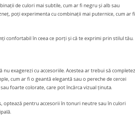
inații de culori mai subtile, cum ar fi negru și alb sau
ăzneț, poți experimenta cu combinații mai puternice, cum ar fi
ți confortabil în ceea ce porți și că te exprimi prin stilul tău.
ă nu exagerezi cu accesoriile. Acestea ar trebui să completez
mple, cum ar fi o geantă elegantă sau o pereche de cercei
i sau foarte colorate, care pot încărca vizual ținuta.
, optează pentru accesorii în tonuri neutre sau în culori
ipală.