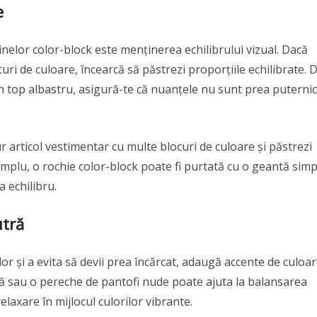
e
inelor color-block este menținerea echilibrului vizual. Dacă
uri de culoare, încearcă să păstrezi proporțiile echilibrate. 
n top albastru, asigură-te că nuanțele nu sunt prea puterni
r articol vestimentar cu multe blocuri de culoare și păstrezi
emplu, o rochie color-block poate fi purtată cu o geantă simp
a echilibru.
utră
or și a evita să devii prea încărcat, adaugă accente de culoa
ră sau o pereche de pantofi nude poate ajuta la balansarea
laxare în mijlocul culorilor vibrante.