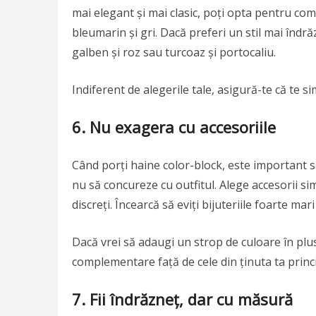
mai elegant și mai clasic, poți opta pentru comb
bleumarin și gri. Dacă preferi un stil mai îndr
galben și roz sau turcoaz și portocaliu.
Indiferent de alegerile tale, asigură-te că te sim
6. Nu exagera cu accesoriile
Când porți haine color-block, este important s
nu să concureze cu outfitul. Alege accesorii si
discreți. Încearcă să eviți bijuteriile foarte mar
Dacă vrei să adaugi un strop de culoare în plus
complementare față de cele din ținuta ta princ
7. Fii îndrăzneț, dar cu măsură