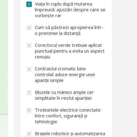
Viața în cuplu după mutarea
3
împreună: ajustări despre care se
vorbește rar
Cum să păstrezi apropierea într-
4
o prietenie la distanță
Corectorul verde trebuie aplicat
5
punctual pentru a evita un aspect
cenușiu
Contrastul cromatic bine
6
controlat aduce energie unei
apariții simple
Bluzele cu mâneci ample cer
7
simplitate în restul apariției
Trotinetele electrice conectate:
8
între confort, siguranță și
tehnologie
Brațele robotice și automatizarea
9