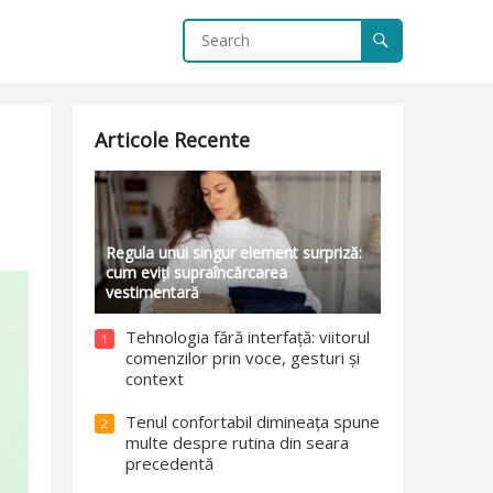
Articole Recente
Regula unui singur element surpriză:
cum eviți supraîncărcarea
vestimentară
Tehnologia fără interfață: viitorul
1
comenzilor prin voce, gesturi și
context
Tenul confortabil dimineața spune
2
multe despre rutina din seara
precedentă