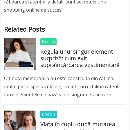
răbdarea și atenția la detalii sunt secretele unui
shopping online de succes!
Related Posts
Fashion
Regula unui singur element
surpriză: cum eviți
supraîncărcarea vestimentară
O ținută memorabilă nu este construită din cât mai
multe piese spectaculoase, ci dintr-un echilibru atent
între elementele de bază și un singur detaliu care
atrage privirea. Mulți oameni cred…
Read more
Lifestyle
Viața în cuplu după mutarea