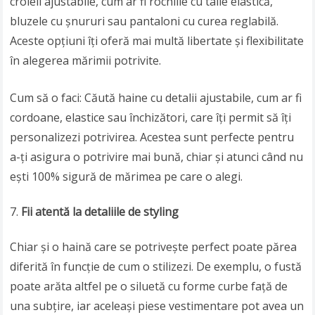
croieli ajustabile, cum ar fi rochiile cu talie elastică,
bluzele cu șnururi sau pantaloni cu curea reglabilă.
Aceste opțiuni îți oferă mai multă libertate și flexibilitate
în alegerea mărimii potrivite.
Cum să o faci: Căută haine cu detalii ajustabile, cum ar fi
cordoane, elastice sau închizători, care îți permit să îți
personalizezi potrivirea. Acestea sunt perfecte pentru
a-ți asigura o potrivire mai bună, chiar și atunci când nu
ești 100% sigură de mărimea pe care o alegi.
Fii atentă la detaliile de styling
Chiar și o haină care se potrivește perfect poate părea
diferită în funcție de cum o stilizezi. De exemplu, o fustă
poate arăta altfel pe o siluetă cu forme curbe față de
una subțire, iar aceleași piese vestimentare pot avea un