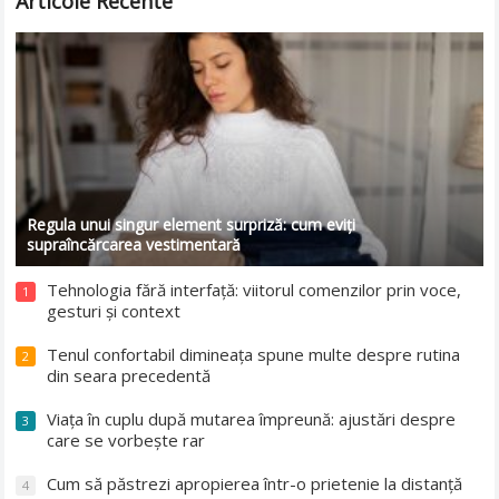
Articole Recente
Regula unui singur element surpriză: cum eviți
supraîncărcarea vestimentară
Tehnologia fără interfață: viitorul comenzilor prin voce,
1
gesturi și context
Tenul confortabil dimineața spune multe despre rutina
2
din seara precedentă
Viața în cuplu după mutarea împreună: ajustări despre
3
care se vorbește rar
Cum să păstrezi apropierea într-o prietenie la distanță
4