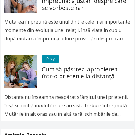
împreună: ajustări despre care
se vorbește rar
Mutarea împreună este unul dintre cele mai importante
momente din evoluția unei relații, însă viața în cuplu
după mutarea împreună aduce provocări despre care
se discută mult mai puțin decât…
Read more
Lifestyle
Cum să păstrezi apropierea
într-o prietenie la distanță
Distanța nu înseamnă neapărat sfârșitul unei prietenii,
însă schimbă modul în care aceasta trebuie întreținută.
Mutările în alt oraș sau în altă țară, schimbările de
carieră sau responsabilitățile tot mai…
Read more