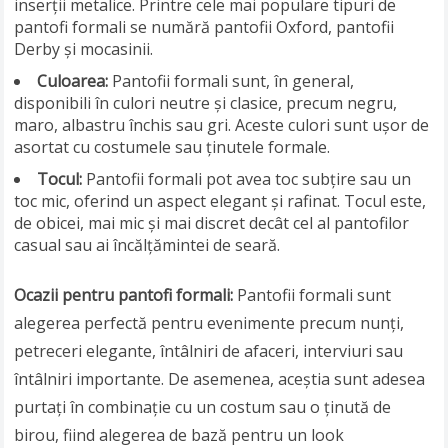
inserții metalice. Printre cele mai populare tipuri de
pantofi formali se numără pantofii Oxford, pantofii
Derby și mocasinii.
Culoarea:
Pantofii formali sunt, în general,
disponibili în culori neutre și clasice, precum negru,
maro, albastru închis sau gri. Aceste culori sunt ușor de
asortat cu costumele sau ținutele formale.
Tocul:
Pantofii formali pot avea toc subțire sau un
toc mic, oferind un aspect elegant și rafinat. Tocul este,
de obicei, mai mic și mai discret decât cel al pantofilor
casual sau ai încălțămintei de seară.
Ocazii pentru pantofi formali:
Pantofii formali sunt
alegerea perfectă pentru evenimente precum nunți,
petreceri elegante, întâlniri de afaceri, interviuri sau
întâlniri importante. De asemenea, aceștia sunt adesea
purtați în combinație cu un costum sau o ținută de
birou, fiind alegerea de bază pentru un look