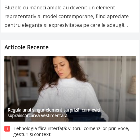
Bluzele cu mâneci ample au devenit un element
reprezentativ al modei contemporane, fiind apreciate
pentru eleganța și expresivitatea pe care le adaugă
unei ținute. Fie că este vorba despre mâneci…
Read more
Articole Recente
Regula unui singur element surpriză: cum eviți
supraîncărcarea vestimentară
Tehnologia fără interfață: viitorul comenzilor prin voce,
1
gesturi și context