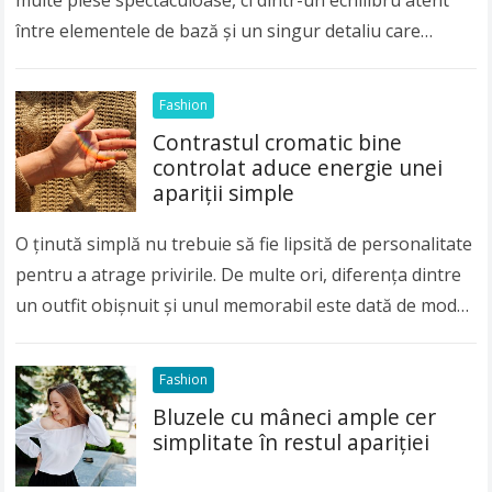
multe piese spectaculoase, ci dintr-un echilibru atent
între elementele de bază și un singur detaliu care
atrage privirea. Mulți oameni cred…
Read more
Fashion
Contrastul cromatic bine
controlat aduce energie unei
apariții simple
O ținută simplă nu trebuie să fie lipsită de personalitate
pentru a atrage privirile. De multe ori, diferența dintre
un outfit obișnuit și unul memorabil este dată de modul
în…
Read more
Fashion
Bluzele cu mâneci ample cer
simplitate în restul apariției