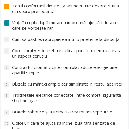
Tenul confortabil dimineața spune multe despre rutina
2
din seara precedentă
Viața în cuplu după mutarea împreună: ajustări despre
3
care se vorbește rar
Cum să păstrezi apropierea într-o prietenie la distanță
4
Corectorul verde trebuie aplicat punctual pentru a evita
5
un aspect cenușiu
Contrastul cromatic bine controlat aduce energie unei
6
apariții simple
Bluzele cu mâneci ample cer simplitate în restul apariției
7
Trotinetele electrice conectate: între confort, siguranță
8
și tehnologie
Brațele robotice și automatizarea muncii repetitive
9
Obiceiuri care te ajută să închei ziua fără senzația de
10
haos