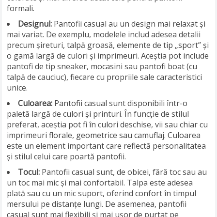
formali.
Designul:
Pantofii casual au un design mai relaxat și
mai variat. De exemplu, modelele includ adesea detalii
precum șireturi, talpă groasă, elemente de tip „sport” și
o gamă largă de culori și imprimeuri. Aceștia pot include
pantofi de tip sneaker, mocasini sau pantofi boat (cu
talpă de cauciuc), fiecare cu propriile sale caracteristici
unice.
Culoarea:
Pantofii casual sunt disponibili într-o
paletă largă de culori și printuri. În funcție de stilul
preferat, aceștia pot fi în culori deschise, vii sau chiar cu
imprimeuri florale, geometrice sau camuflaj. Culoarea
este un element important care reflectă personalitatea
și stilul celui care poartă pantofii.
Tocul:
Pantofii casual sunt, de obicei, fără toc sau au
un toc mai mic și mai confortabil. Talpa este adesea
plată sau cu un mic suport, oferind confort în timpul
mersului pe distanțe lungi. De asemenea, pantofii
casual sunt mai flexibili și mai ușor de purtat pe