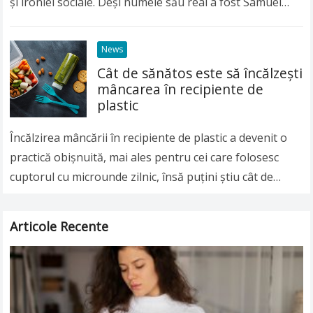
și ironiei sociale. Deși numele său real a fost Samuel
Langhorne Clemens, lumea întreagă îl…
Read more
News
Cât de sănătos este să încălzeşti
mâncarea în recipiente de
plastic
Încălzirea mâncării în recipiente de plastic a devenit o
practică obişnuită, mai ales pentru cei care folosesc
cuptorul cu microunde zilnic, însă puţini ştiu cât de
nesănătoasă poate fi această…
Read more
Articole Recente