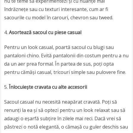
nu te teme să experimentezi și cu nuanțe mai
îndrăznețe sau cu texturi interesante, cum ar fi
sacourile cu model în carouri, chevron sau tweed.
Asortează sacoul cu piese casual
Pentru un look casual, poartă sacoul cu blugi sau
pantaloni chino. Evită pantalonii din costum pentru a nu
da un aer prea formal. În partea de sus, poți opta
pentru cămăși casual, tricouri simple sau pulovere fine.
Înlocuiește cravata cu alte accesorii
Sacoul casual nu necesită neapărat cravată. Poți să
renunți la ea și să optezi pentru un look relaxat sau să
adaugi o eșarfă subțire în zilele mai reci. Dacă vrei să
păstrezi o notă elegantă, o cămașă cu guler deschis sau