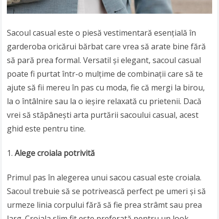
Sacoul casual este o piesă vestimentară esențială în
garderoba oricărui bărbat care vrea să arate bine fără
să pară prea formal. Versatil și elegant, sacoul casual
poate fi purtat într-o mulțime de combinații care să te
ajute să fii mereu în pas cu moda, fie că mergi la birou,
la o întâlnire sau la o ieșire relaxată cu prietenii. Dacă
vrei să stăpânești arta purtării sacoului casual, acest
ghid este pentru tine.
Alege croiala potrivită
Primul pas în alegerea unui sacou casual este croiala.
Sacoul trebuie să se potrivească perfect pe umeri și să
urmeze linia corpului fără să fie prea strâmt sau prea
larg. Croiala slim fit este preferată pentru un look