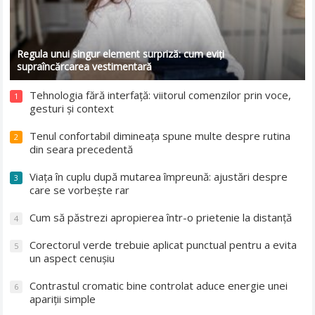
Regula unui singur element surpriză: cum eviți
supraîncărcarea vestimentară
Tehnologia fără interfață: viitorul comenzilor prin voce,
1
gesturi și context
Tenul confortabil dimineața spune multe despre rutina
2
din seara precedentă
Viața în cuplu după mutarea împreună: ajustări despre
3
care se vorbește rar
Cum să păstrezi apropierea într-o prietenie la distanță
4
Corectorul verde trebuie aplicat punctual pentru a evita
5
un aspect cenușiu
Contrastul cromatic bine controlat aduce energie unei
6
apariții simple