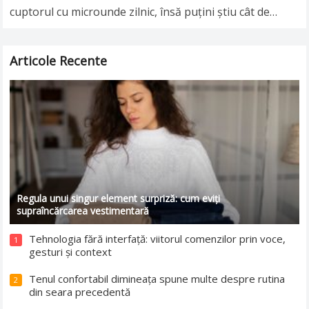
cuptorul cu microunde zilnic, însă puţini ştiu cât de
nesănătoasă poate fi această…
Read more
Articole Recente
Regula unui singur element surpriză: cum eviți
supraîncărcarea vestimentară
Tehnologia fără interfață: viitorul comenzilor prin voce,
1
gesturi și context
Tenul confortabil dimineața spune multe despre rutina
2
din seara precedentă