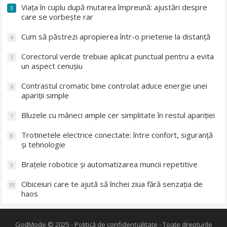
Viața în cuplu după mutarea împreună: ajustări despre
3
care se vorbește rar
Cum să păstrezi apropierea într-o prietenie la distanță
4
Corectorul verde trebuie aplicat punctual pentru a evita
5
un aspect cenușiu
Contrastul cromatic bine controlat aduce energie unei
6
apariții simple
Bluzele cu mâneci ample cer simplitate în restul apariției
7
Trotinetele electrice conectate: între confort, siguranță
8
și tehnologie
Brațele robotice și automatizarea muncii repetitive
9
Obiceiuri care te ajută să închei ziua fără senzația de
10
haos
GodMode
© 2025 -
Politică de confidențialitate
- Toate drepturile