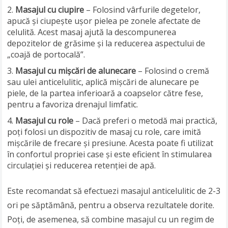
Masajul cu ciupire
– Folosind vârfurile degetelor,
apucă și ciupește ușor pielea pe zonele afectate de
celulită. Acest masaj ajută la descompunerea
depozitelor de grăsime și la reducerea aspectului de
„coajă de portocală”.
Masajul cu mișcări de alunecare
– Folosind o cremă
sau ulei anticelulitic, aplică mișcări de alunecare pe
piele, de la partea inferioară a coapselor către fese,
pentru a favoriza drenajul limfatic.
Masajul cu role
– Dacă preferi o metodă mai practică,
poți folosi un dispozitiv de masaj cu role, care imită
mișcările de frecare și presiune. Acesta poate fi utilizat
în confortul propriei case și este eficient în stimularea
circulației și reducerea retenției de apă.
Este recomandat să efectuezi masajul anticelulitic de 2-3
ori pe săptămână, pentru a observa rezultatele dorite.
Poți, de asemenea, să combine masajul cu un regim de