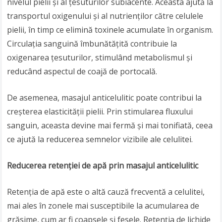
nivelul pielii și al țesuturilor subiacente. Aceasta ajută la
transportul oxigenului și al nutrienților către celulele
pielii, în timp ce elimină toxinele acumulate în organism.
Circulația sanguină îmbunătățită contribuie la
oxigenarea țesuturilor, stimulând metabolismul și
reducând aspectul de coajă de portocală.
De asemenea, masajul anticelulitic poate contribui la
creșterea elasticității pielii. Prin stimularea fluxului
sanguin, aceasta devine mai fermă și mai tonifiată, ceea
ce ajută la reducerea semnelor vizibile ale celulitei.
Reducerea retenției de apă prin masajul anticelulitic
Retenția de apă este o altă cauză frecventă a celulitei,
mai ales în zonele mai susceptibile la acumularea de
grăsime, cum ar fi coapsele și fesele. Retenția de lichide