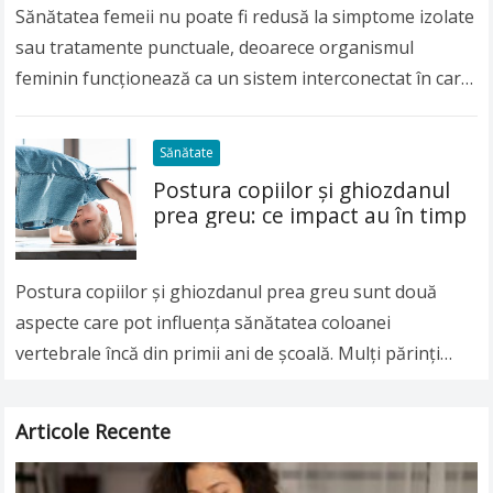
Sănătatea femeii nu poate fi redusă la simptome izolate
sau tratamente punctuale, deoarece organismul
feminin funcționează ca un sistem interconectat în care
hormonii, metabolismul, sănătatea mentală și stilul de
viață…
Read more
Sănătate
Postura copiilor și ghiozdanul
prea greu: ce impact au în timp
Postura copiilor și ghiozdanul prea greu sunt două
aspecte care pot influența sănătatea coloanei
vertebrale încă din primii ani de școală. Mulți părinți
observă că cei mici poartă zilnic ghiozdane…
Read more
Articole Recente