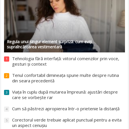
Regula unui singur element surpriză: cum eviți
supraîncărcarea vestimentară
Tehnologia fără interfață: viitorul comenzilor prin voce,
1
gesturi și context
Tenul confortabil dimineața spune multe despre rutina
2
din seara precedentă
Viața în cuplu după mutarea împreună: ajustări despre
3
care se vorbește rar
Cum să păstrezi apropierea într-o prietenie la distanță
4
Corectorul verde trebuie aplicat punctual pentru a evita
5
un aspect cenușiu