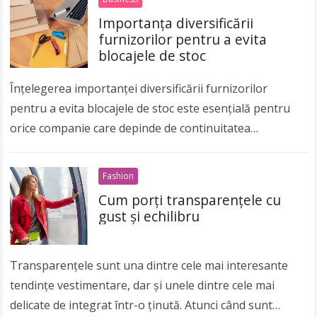
Importanța diversificării
furnizorilor pentru a evita
blocajele de stoc
Înțelegerea importanței diversificării furnizorilor
pentru a evita blocajele de stoc este esențială pentru
orice companie care depinde de continuitatea
aprovizionării, deoarece instabilitatea lanțurilor
logistice, variațiile de preț și riscurile geopolitice pot
Fashion
afecta…
Read more
Cum porți transparențele cu
gust și echilibru
Transparențele sunt una dintre cele mai interesante
tendințe vestimentare, dar și unele dintre cele mai
delicate de integrat într-o ținută. Atunci când sunt