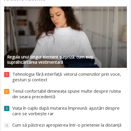
Regula unui singur element surpriză: cum eviți
supraîncărcarea vestimentară
Tehnologia fără interfață: viitorul comenzilor prin voce,
1
gesturi și context
Tenul confortabil dimineața spune multe despre rutina
2
din seara precedentă
Viața în cuplu după mutarea împreună: ajustări despre
3
care se vorbește rar
Cum să păstrezi apropierea într-o prietenie la distanță
4