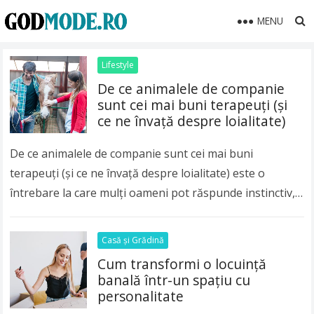
MENU
Lifestyle
De ce animalele de companie
sunt cei mai buni terapeuți (și
ce ne învață despre loialitate)
De ce animalele de companie sunt cei mai buni
terapeuți (și ce ne învață despre loialitate) este o
întrebare la care mulți oameni pot răspunde instinctiv,
mai ales după o…
Read more
Casă și Grădină
Cum transformi o locuință
banală într-un spațiu cu
personalitate