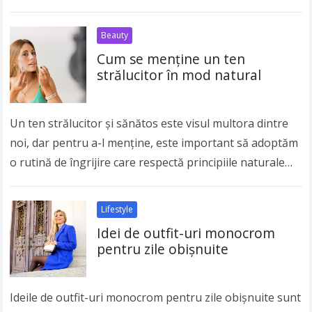
purtate corect, ele pot adăuga rafinament, feminitate…
Read more
Beauty
Cum se menține un ten
strălucitor în mod natural
Un ten strălucitor și sănătos este visul multora dintre
noi, dar pentru a-l menține, este important să adoptăm
o rutină de îngrijire care respectă principiile naturale
ale pielii și care…
Read more
Lifestyle
Idei de outfit-uri monocrom
pentru zile obișnuite
Ideile de outfit-uri monocrom pentru zile obișnuite sunt