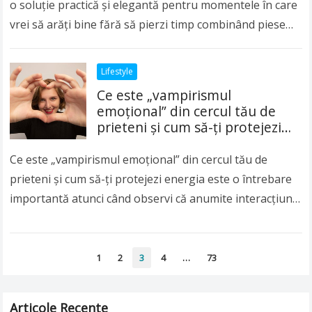
o soluție practică și elegantă pentru momentele în care
vrei să arăți bine fără să pierzi timp combinând piese
complicate. Ținutele într-o…
Read more
Lifestyle
Ce este „vampirismul
emoțional” din cercul tău de
prieteni și cum să-ți protejezi
energia
Ce este „vampirismul emoțional” din cercul tău de
prieteni și cum să-ți protejezi energia este o întrebare
importantă atunci când observi că anumite interacțiuni
te lasă constant epuizat, iritat sau…
Read more
Paginație
1
2
3
4
…
73
articole
Articole Recente