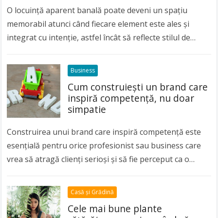
O locuință aparent banală poate deveni un spațiu
memorabil atunci când fiecare element este ales și
integrat cu intenție, astfel încât să reflecte stilul de
viață, preferințele și identitatea celor…
Read more
Business
Cum construiești un brand care
inspiră competență, nu doar
simpatie
Construirea unui brand care inspiră competență este
esențială pentru orice profesionist sau business care
vrea să atragă clienți serioși și să fie perceput ca o
autoritate în domeniul său. Simpatia…
Read more
Casă și Grădină
Cele mai bune plante