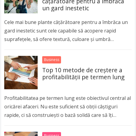
cățărătoare pentru a îmbrăca
un gard inestetic
Cele mai bune plante cățărătoare pentru a îmbrăca un
gard inestetic sunt cele capabile să acopere rapid
suprafețele, să ofere textură, culoare și umbră
naturală, transformând un perimetru banal într-un…
Read more
Business
Top 10 metode de creștere a
profitabilității pe termen lung
Profitabilitatea pe termen lung este obiectivul central al
oricărei afaceri. Nu este suficient să obții câștiguri
rapide, ci să construiești o bază solidă care să îți
permită să crești sustenabil…
Read more
Business