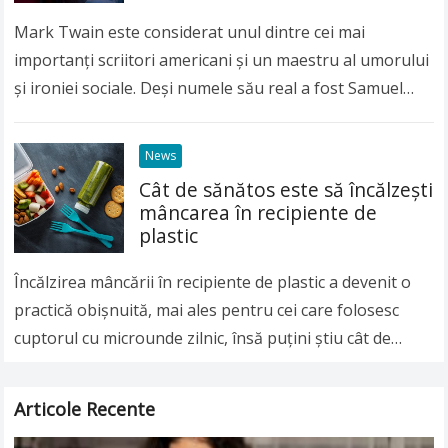
Mark Twain este considerat unul dintre cei mai
importanți scriitori americani și un maestru al umorului
și ironiei sociale. Deși numele său real a fost Samuel
Langhorne Clemens, lumea întreagă îl…
Read more
News
Cât de sănătos este să încălzeşti
mâncarea în recipiente de
plastic
Încălzirea mâncării în recipiente de plastic a devenit o
practică obişnuită, mai ales pentru cei care folosesc
cuptorul cu microunde zilnic, însă puţini ştiu cât de
nesănătoasă poate fi această…
Read more
Articole Recente