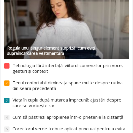
Regula unui singur element surpriză: cum eviți
supraîncărcarea vestimentară
Tehnologia fără interfață: viitorul comenzilor prin voce,
1
gesturi și context
Tenul confortabil dimineața spune multe despre rutina
2
din seara precedentă
Viața în cuplu după mutarea împreună: ajustări despre
3
care se vorbește rar
Cum să păstrezi apropierea într-o prietenie la distanță
4
Corectorul verde trebuie aplicat punctual pentru a evita
5