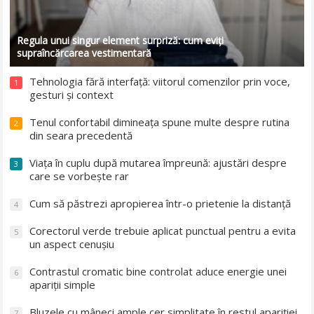
Regula unui singur element surpriză: cum eviți
supraîncărcarea vestimentară
Tehnologia fără interfață: viitorul comenzilor prin voce,
1
gesturi și context
Tenul confortabil dimineața spune multe despre rutina
2
din seara precedentă
Viața în cuplu după mutarea împreună: ajustări despre
3
care se vorbește rar
Cum să păstrezi apropierea într-o prietenie la distanță
4
Corectorul verde trebuie aplicat punctual pentru a evita
5
un aspect cenușiu
Contrastul cromatic bine controlat aduce energie unei
6
apariții simple
Bluzele cu mâneci ample cer simplitate în restul apariției
7