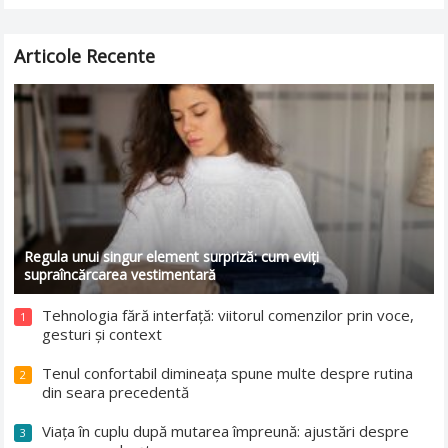
nesănătoasă poate fi această…
Read more
Articole Recente
Regula unui singur element surpriză: cum eviți
supraîncărcarea vestimentară
Tehnologia fără interfață: viitorul comenzilor prin voce,
1
gesturi și context
Tenul confortabil dimineața spune multe despre rutina
2
din seara precedentă
Viața în cuplu după mutarea împreună: ajustări despre
3