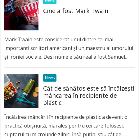
News
Cine a fost Mark Twain
Mark Twain este considerat unul dintre cei mai
importanți scriitori americani și un maestru al umorului
și ironiei sociale. Deși numele său real a fost Samuel
Langhorne Clemens, lumea întreagă îl…
Read more
News
Cât de sănătos este să încălzeşti
mâncarea în recipiente de
plastic
Încălzirea mâncării în recipiente de plastic a devenit o
practică obişnuită, mai ales pentru cei care folosesc
cuptorul cu microunde zilnic, însă puţini ştiu cât de