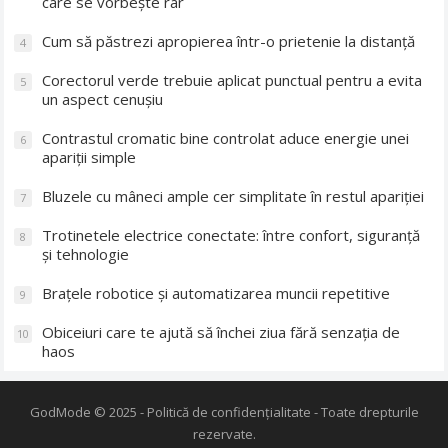
care se vorbește rar
Cum să păstrezi apropierea într-o prietenie la distanță
4
Corectorul verde trebuie aplicat punctual pentru a evita
5
un aspect cenușiu
Contrastul cromatic bine controlat aduce energie unei
6
apariții simple
Bluzele cu mâneci ample cer simplitate în restul apariției
7
Trotinetele electrice conectate: între confort, siguranță
8
și tehnologie
Brațele robotice și automatizarea muncii repetitive
9
Obiceiuri care te ajută să închei ziua fără senzația de
10
haos
GodMode
© 2025 -
Politică de confidențialitate
- Toate drepturile
rezervate.