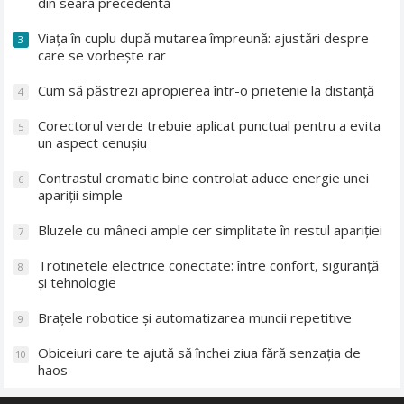
din seara precedentă
Viața în cuplu după mutarea împreună: ajustări despre
3
care se vorbește rar
Cum să păstrezi apropierea într-o prietenie la distanță
4
Corectorul verde trebuie aplicat punctual pentru a evita
5
un aspect cenușiu
Contrastul cromatic bine controlat aduce energie unei
6
apariții simple
Bluzele cu mâneci ample cer simplitate în restul apariției
7
Trotinetele electrice conectate: între confort, siguranță
8
și tehnologie
Brațele robotice și automatizarea muncii repetitive
9
Obiceiuri care te ajută să închei ziua fără senzația de
10
haos