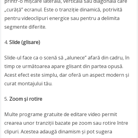
printr-o mișcare laterală, verticală sau diagonală care
„curăță” ecranul. Este o tranziție dinamică, potrivită
pentru videoclipuri energice sau pentru a delimita
segmente diferite.
Slide (glisare)
Slide-ul face ca o scenă să „alunece” afară din cadru, în
timp ce următoarea apare glisant din partea opusă.
Acest efect este simplu, dar oferă un aspect modern și
curat montajului tău.
Zoom și rotire
Multe programe gratuite de editare video permit
crearea unor tranziții bazate pe zoom sau rotire între
clipuri. Acestea adaugă dinamism și pot sugera