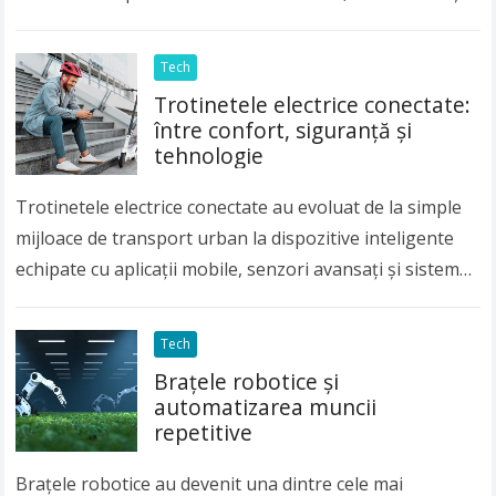
butoanelor tradiționale. Comenzile prin voce,
recunoașterea gesturilor și sistemele capabile să
Tech
înțeleagă…
Read more
Trotinetele electrice conectate:
între confort, siguranță și
tehnologie
Trotinetele electrice conectate au evoluat de la simple
mijloace de transport urban la dispozitive inteligente
echipate cu aplicații mobile, senzori avansați și sisteme
de monitorizare în timp real. Prin conectarea…
Read
more
Tech
Brațele robotice și
automatizarea muncii
repetitive
Brațele robotice au devenit una dintre cele mai