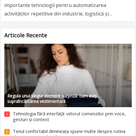
importante tehnologii pentru automatizarea
activităților repetitive din industrie, logistică și
numeroase alte domenii. Aceste sisteme pot executa
mișcări precise, rapide și constante,…
Read more
Articole Recente
Regula unui singur element surpriză: cum eviți
supraîncărcarea vestimentară
Tehnologia fără interfață: viitorul comenzilor prin voce,
1
gesturi și context
Tenul confortabil dimineața spune multe despre rutina
2