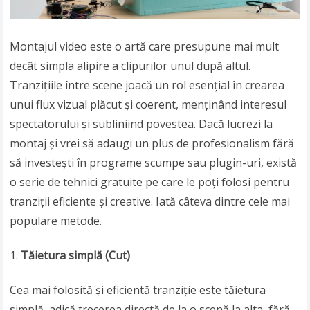
Montajul video este o artă care presupune mai mult
decât simpla alipire a clipurilor unul după altul.
Tranzițiile între scene joacă un rol esențial în crearea
unui flux vizual plăcut și coerent, menținând interesul
spectatorului și subliniind povestea. Dacă lucrezi la
montaj și vrei să adaugi un plus de profesionalism fără
să investești în programe scumpe sau plugin-uri, există
o serie de tehnici gratuite pe care le poți folosi pentru
tranziții eficiente și creative. Iată câteva dintre cele mai
populare metode.
Tăietura simplă (Cut)
Cea mai folosită și eficientă tranziție este tăietura
simplă, adică trecerea directă de la o scenă la alta, fără