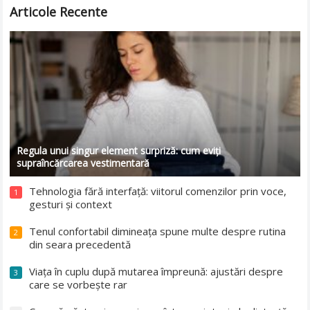
Articole Recente
Regula unui singur element surpriză: cum eviți
supraîncărcarea vestimentară
Tehnologia fără interfață: viitorul comenzilor prin voce,
1
gesturi și context
Tenul confortabil dimineața spune multe despre rutina
2
din seara precedentă
Viața în cuplu după mutarea împreună: ajustări despre
3
care se vorbește rar