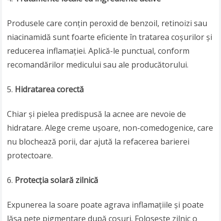
Produsele care conțin peroxid de benzoil, retinoizi sau
niacinamidă sunt foarte eficiente în tratarea coșurilor și
reducerea inflamației. Aplică-le punctual, conform
recomandărilor medicului sau ale producătorului.
Hidratarea corectă
Chiar și pielea predispusă la acnee are nevoie de
hidratare. Alege creme ușoare, non-comedogenice, care
nu blochează porii, dar ajută la refacerea barierei
protectoare.
Protecția solară zilnică
Expunerea la soare poate agrava inflamațiile și poate
lăsa pete pigmentare după coșuri. Folosește zilnic o