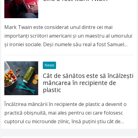
Mark Twain este considerat unul dintre cei mai
importanți scriitori americani și un maestru al umorului
și ironiei sociale. Deși numele său real a fost Samuel
Langhorne Clemens, lumea întreagă îl…
Read more
News
Cât de sănătos este să încălzeşti
mâncarea în recipiente de
plastic
Încălzirea mâncării în recipiente de plastic a devenit o
practică obişnuită, mai ales pentru cei care folosesc
cuptorul cu microunde zilnic, însă puţini ştiu cât de
nesănătoasă poate fi această…
Read more