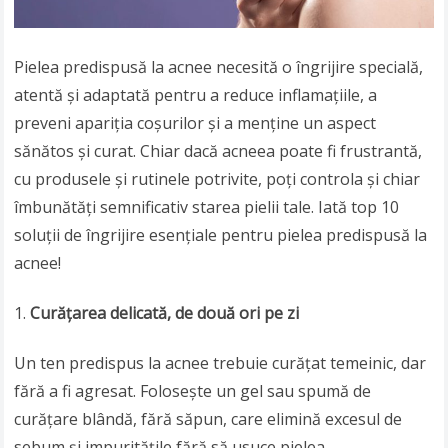
Pielea predispusă la acnee necesită o îngrijire specială,
atentă și adaptată pentru a reduce inflamațiile, a
preveni apariția coșurilor și a menține un aspect
sănătos și curat. Chiar dacă acneea poate fi frustrantă,
cu produsele și rutinele potrivite, poți controla și chiar
îmbunătăți semnificativ starea pielii tale. Iată top 10
soluții de îngrijire esențiale pentru pielea predispusă la
acnee!
Curățarea delicată, de două ori pe zi
Un ten predispus la acnee trebuie curățat temeinic, dar
fără a fi agresat. Folosește un gel sau spumă de
curățare blândă, fără săpun, care elimină excesul de
sebum și impuritățile fără să usuce pielea.