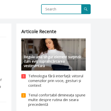
Articole Recente
Regula unui singur element surpriză:
cum eviți supraîncărcarea
vestimentară
Tehnologia fără interfață: viitorul
1
or
comenzilor prin voce, gesturi și
context
o
Tenul confortabil dimineața spune
2
multe despre rutina din seara
precedentă