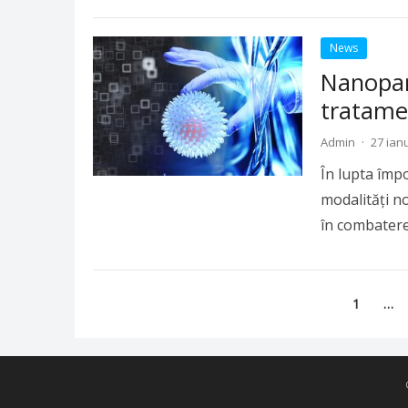
Read more
News
Nanopart
tratame
Admin
·
27 ian
În lupta împo
modalități n
în combatere
Paginație
1
…
articole