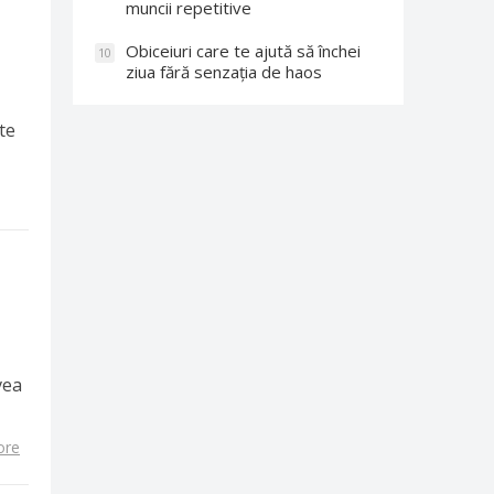
muncii repetitive
Obiceiuri care te ajută să închei
10
ziua fără senzația de haos
te
vea
ore