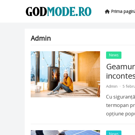
Prima pagin
Admin
News
Geamuri
incontes
Admin
·
5 febr
Cu siguranță
termopan pre
opțiune popul
clădirilor….
R
News