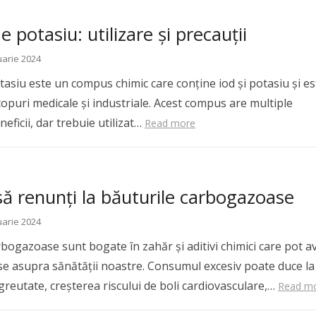
e potasiu: utilizare și precauții
uarie 2024
tasiu este un compus chimic care conține iod și potasiu și es
scopuri medicale și industriale. Acest compus are multiple
eneficii, dar trebuie utilizat…
Read more
ă renunți la băuturile carbogazoase
uarie 2024
rbogazoase sunt bogate în zahăr și aditivi chimici care pot a
se asupra sănătății noastre. Consumul excesiv poate duce la
greutate, creșterea riscului de boli cardiovasculare,…
Read m