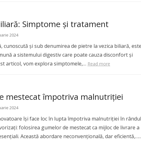
biliară: Simptome și tratament
uarie 2024
ră, cunoscută și sub denumirea de pietre la vezica biliară, est
mună a sistemului digestiv care poate cauza disconfort și
cest articol, vom explora simptomele,…
Read more
 mestecat împotriva malnutriției
uarie 2024
inovatoare își face loc în lupta împotriva malnutriției în rându
vorizați: folosirea gumelor de mestecat ca mijloc de livrare a
esențiali. Această abordare neconvențională, dar eficientă,…