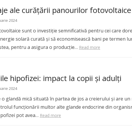
je ale curățării panourilor fotovoltaice
uarie 2024
ovoltaice sunt o investiție semnificativă pentru cei care dor
nergie solară curată și să economisească bani pe termen lu
stea, pentru a asigura o producție…
Read more
le hipofizei: impact la copii și adulți
uarie 2024
 o glandă mică situată în partea de jos a creierului și are un 
ntrolul funcționării multor alte glande endocrine din organis
hipofizei pot avea…
Read more