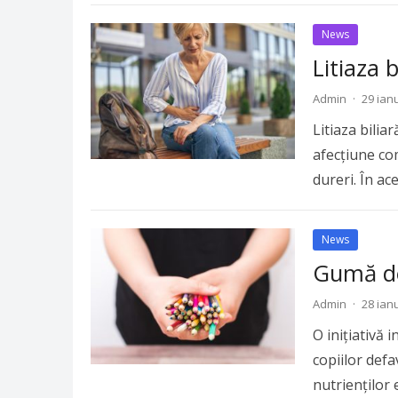
News
Litiaza 
Admin
·
29 ian
Litiaza bilia
afecțiune co
dureri. În a
News
Gumă de
Admin
·
28 ian
O inițiativă 
copiilor defa
nutrienților 