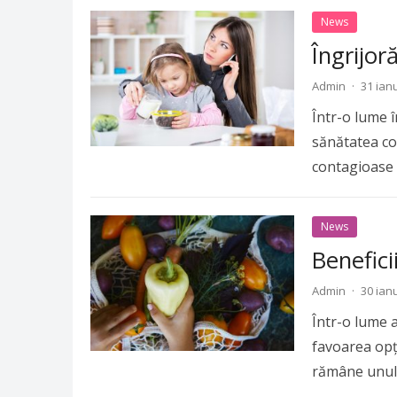
News
Îngrijor
Admin
·
31 ian
Într-o lume î
sănătatea cop
contagioase 
pot…
Read m
News
Benefic
Admin
·
30 ian
Într-o lume a
favoarea opț
rămâne unul d