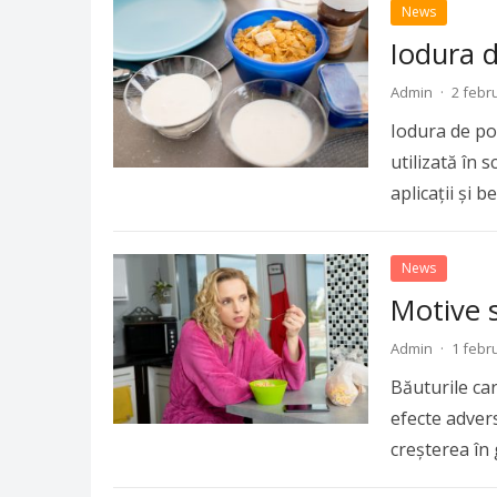
News
Iodura d
Admin
·
2 febr
Iodura de po
utilizată în 
aplicații și b
News
Motive s
Admin
·
1 febr
Băuturile ca
efecte adver
creșterea în 