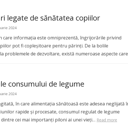
ări legate de sănătatea copiilor
uarie 2024
n care informația este omniprezentă, îngrijorările privind
iilor pot fi copleșitoare pentru părinți. De la bolile
la problemele de dezvoltare, există numeroase aspecte care 
ore
iile consumului de legume
uarie 2024
gitată, în care alimentația sănătoasă este adesea neglijată î
iunilor rapide și procesate, consumul regulat de legume
intre cei mai importanți piloni ai unei vieți…
Read more