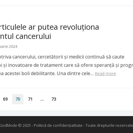
iculele ar putea revoluționa
ntul cancerului
uarie 2024
triva cancerului, cercetătorii și medicii continuă să caute
oi și inovatoare de tratament care să ofere speranță și prog
a acestei boli debilitante. Una dintre cele…
Read more
69
70
71
…
73
GodMode
© 2025 -
Politică de confidențialitate
- Toate drepturile rezervate