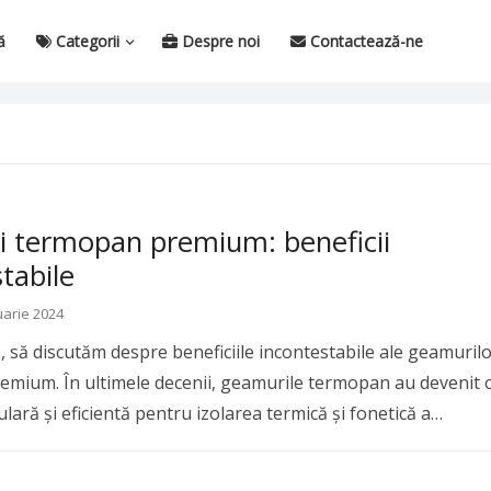
ă
Categorii
Despre noi
Contactează-ne
 termopan premium: beneficii
tabile
uarie 2024
, să discutăm despre beneficiile incontestabile ale geamuril
mium. În ultimele decenii, geamurile termopan au devenit 
ară și eficientă pentru izolarea termică și fonetică a
ead more