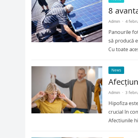
8 avanta
Admin
·
4 febr
Panourile fot
să producă e
Cu toate ace
News
Afecțiuni
Admin
·
3 febr
Hipofiza este
crucial în co
Afectiunile 