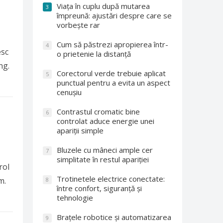
Viața în cuplu după mutarea
3
împreună: ajustări despre care se
vorbește rar
Cum să păstrezi apropierea într-
4
esc
o prietenie la distanță
ng.
Corectorul verde trebuie aplicat
5
punctual pentru a evita un aspect
cenușiu
Contrastul cromatic bine
6
controlat aduce energie unei
apariții simple
Bluzele cu mâneci ample cer
7
simplitate în restul apariției
rol
Trotinetele electrice conectate:
m.
8
între confort, siguranță și
tehnologie
Brațele robotice și automatizarea
9